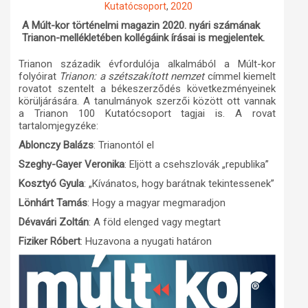
Kutatócsoport
,
2020
Műhelymunkák
A Múlt-kor történelmi magazin 2020. nyári számának
Trianon-mellékletében kollégáink írásai is megjelentek.
Trianon századik évfordulója alkalmából a Múlt-kor
folyóirat
Trianon: a szétszakított nemzet
címmel kiemelt
rovatot szentelt a békeszerződés következményeinek
körüljárására. A tanulmányok szerzői között ott vannak
a
Trianon 100 Kutatócsoport
tagjai is. A rovat
tartalomjegyzéke:
Ablonczy Balázs
: Trianontól el
Szeghy-Gayer Veronika
: Eljött a csehszlovák „republika”
K
osztyó Gyula
: „Kívánatos, hogy barátnak tekintessenek”
L
önhárt Tamás
: Hogy a magyar megmaradjon
Dévavári Zoltán
: A föld elenged vagy megtart
Fiziker Róbert
: Huzavona a nyugati határon