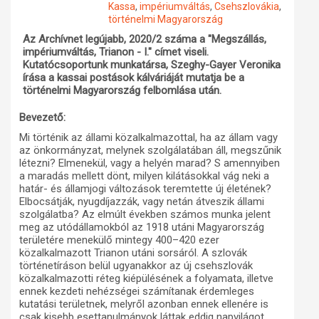
Kassa
,
impériumváltás
,
Csehszlovákia
,
történelmi Magyarország
Műhelymunkák
Az Archívnet legújabb, 2020/2 száma a "Megszállás,
impériumváltás, Trianon - I." címet viseli.
Kutatócsoportunk munkatársa, Szeghy-Gayer Veronika
írása a kassai postások kálváriáját mutatja be a
történelmi Magyarország felbomlása után.
Bevezető:
Mi történik az állami közalkalmazottal, ha az állam vagy
az önkormányzat, melynek szolgálatában áll, megszűnik
létezni? Elmenekül, vagy a helyén marad? S amennyiben
a maradás mellett dönt, milyen kilátásokkal vág neki a
határ- és államjogi változások teremtette új életének?
Elbocsátják, nyugdíjazzák, vagy netán átveszik állami
szolgálatba? Az elmúlt években számos munka jelent
meg az utódállamokból az 1918 utáni Magyarország
területére menekülő mintegy 400–420 ezer
közalkalmazott Trianon utáni sorsáról. A szlovák
történetíráson belül ugyanakkor az új csehszlovák
közalkalmazotti réteg kiépülésének a folyamata, illetve
ennek kezdeti nehézségei számítanak érdemleges
kutatási területnek, melyről azonban ennek ellenére is
csak kisebb esettanulmányok láttak eddig napvilágot.