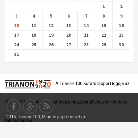
1
2
3
4
5
6
7
8
9
10
11
12
13
14
15
16
17
18
19
20
21
22
23
24
25
26
27
28
29
30
31
A Trianon 100 Kutatócsoport logója az
MTA BTK tulajdona, és kizárólag a hozzájárulásával történhet a
2016. Trianon100, Minden jog fenntartva
felhasználása.