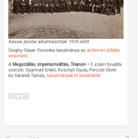
Kassai postai alkalmazottak 1918 előtt
Steghy-Gayer Veronika tanulmánya az
archívnet oldalán
.
olvasható
A
Megszállás, impériumváltás, Trianon – I.
szám további
szerzői: Gyarmati Enikő, Kosztyó Gyula, Perczel Olivér
és Sárándi Tamás,
.
tanulmányaik itt olvashatók