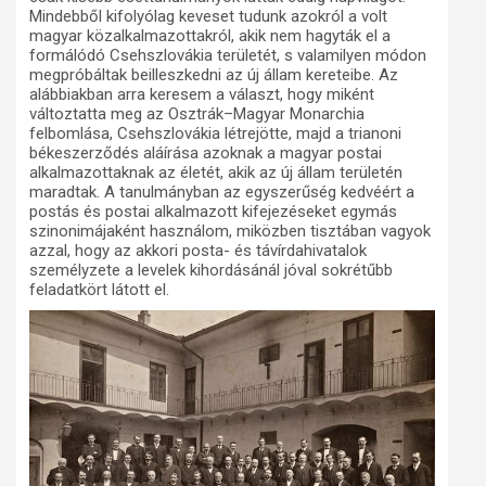
Mindebből kifolyólag keveset tudunk azokról a volt
magyar közalkalmazottakról, akik nem hagyták el a
formálódó Csehszlovákia területét, s valamilyen módon
megpróbáltak beilleszkedni az új állam kereteibe. Az
alábbiakban arra keresem a választ, hogy miként
változtatta meg az Osztrák–Magyar Monarchia
felbomlása, Csehszlovákia létrejötte, majd a trianoni
békeszerződés aláírása azoknak a magyar postai
alkalmazottaknak az életét, akik az új állam területén
maradtak. A tanulmányban az egyszerűség kedvéért a
postás és postai alkalmazott kifejezéseket egymás
szinonimájaként használom, miközben tisztában vagyok
azzal, hogy az akkori posta- és távírdahivatalok
személyzete a levelek kihordásánál jóval sokrétűbb
feladatkört látott el.