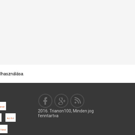
elhasználása.
ömör
2016. Trianon100, Minden jog
fenntartva
Az Est
Varsó