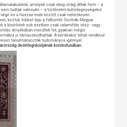
llamalakulatok, amelyek csak ideig-óráig álltak fenn – a
em tudtak valósulni – a történelmi különlegességekre
 vége és a húszas évek között csak nehézkesen
ismer, köztük többet épp a felbomló Osztrák-Magyar
ek a kísérletek sok esetben csak valamiféle vész- vagy
mlás árnyékában merültek fel, gyakran mégis
formákra is támaszkodhattak. A kérdéskör tehát rendkívül
evesen tanulmányozták tudományos igénnyel.
arország dezintegrációjának kontextusában.