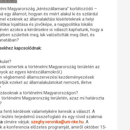
elmi Magyarország „kérészállamaira” korlátozódó –
 egy államot, hogyan és miért alakul ki és szilárdul
mel ezeknek az államalakítási kísérleteknek a helyi
itikai lojalitása és jövőképe, a nagypolitika lokális
évén azokra a kérdésekre is választ kaphatunk, hogy a
ejében születtek meg, kik valósították meg őket, és
lanatában?
ésekhez kapcsolódnak:
kulat?
lések ismertek a történelmi Magyarország területén az
yok az egyes kérészállamokról.)
etén végbemenő államszervezési kezdeményezések
tjük ezeket az államalakulatokat nemzeti, illetve
?
kozásoknak a történelmi Magyarországon?
 a történelmi Magyarország területén, azaz mi határozta
?
 fenti kérdések valamelyikére keresik a választ. A
0 leütés terjedelmű összefoglaló és egy rövid szakmai
ka
címére várjuk:
. A
szeghy.veronika@uni-nke.hu
k a konferencia előzetes programját, amiről október 15-