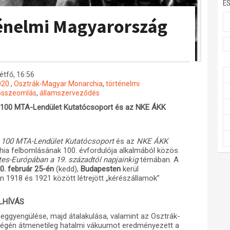
E
ténelmi Magyarország
hétfő, 16:56
20.
,
Osztrák-Magyar Monarchia
,
történelmi
összeomlás
,
államszerveződés
n 100 MTA-Lendület Kutatócsoport és az NKE ÁKK
 100 MTA-Lendület
Kutatócsoport
és az
NKE ÁKK
ia felbomlásának 100. évfordulója alkalmából közös
es-Európában a 19. századtól napjainkig
témában. A
0. február 25-én
(kedd),
Budapesten
kerül
 1918 és 1921 között létrejött „kérészállamok”
LHÍVÁS
gyengülése, majd átalakulása, valamint az Osztrák-
végén átmenetileg hatalmi vákuumot eredményezett a