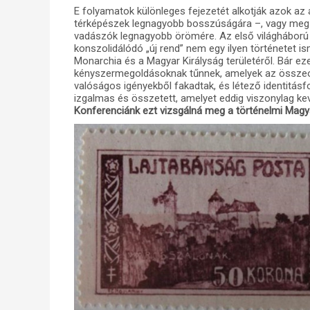
E folyamatok különleges fejezetét alkotják azok az á
térképészek legnagyobb bosszúságára –, vagy meg s
vadászók legnagyobb örömére. Az első világháború
konszolidálódó „új rend” nem egy ilyen történetet 
Monarchia és a Magyar Királyság területéről. Bár ez
kényszermegoldásoknak tűnnek, amelyek az összeo
valóságos igényekből fakadtak, és létező identitás
izgalmas és összetett, amelyet eddig viszonylag k
Konferenciánk ezt vizsgálná meg a történelmi Magy