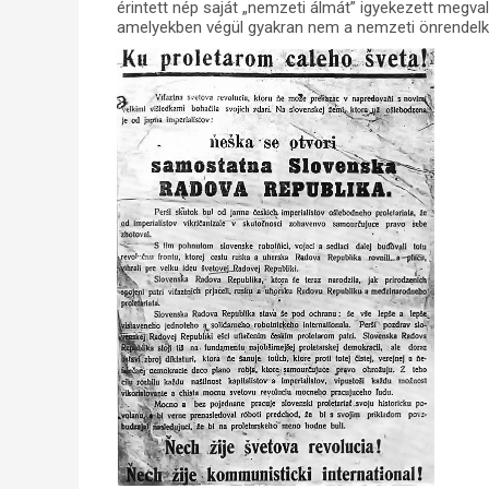
érintett nép saját „nemzeti álmát” igyekezett megval
amelyekben végül gyakran nem a nemzeti önrendel