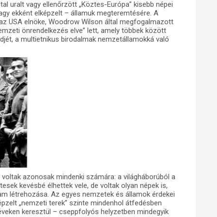
l uralt vagy ellenőrzött „Köztes-Európa” kisebb népei
vagy ekként elképzelt – államuk megteremtésére. A
, az USA elnöke, Woodrow Wilson által megfogalmazott
mzeti önrendelkezés elve” lett, amely többek között
ndjét, a multietnikus birodalmak nemzetállamokká való
em voltak azonosak mindenki számára: a világháborúból a
tesek kevésbé élhettek vele, de voltak olyan népek is,
llam létrehozása. Az egyes nemzetek és államok érdekei
épzelt „nemzeti terek” szinte mindenhol átfedésben
r éveken keresztül – cseppfolyós helyzetben mindegyik