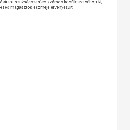
ósítani, szükségszerűen számos konfliktust váltott ki,
kezés magasztos eszméje érvényesült.