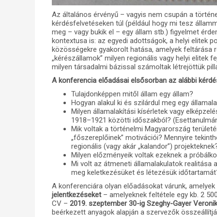
Az általános érvényű – vagyis nem csupán a történ
kérdésfelvetéseken túl (például hogy mi tesz állammá
meg – vagy bukik el – egy állam stb.) figyelmet érde
kontextusa is: az egyedi adottságok, a helyi elitek pol
közösségekre gyakorolt hatása, amelyek feltárása r
„kérészállamok” milyen regionális vagy helyi elitek f
milyen társadalmi bázissal számoltak létrejöttük pil
A konferencia előadásai elsősorban az alábbi kérd
Tulajdonképpen mitől állam egy állam?
Hogyan alakul ki és szilárdul meg egy államala
Milyen államalakítási kísérletek vagy elképze
1918–1921 közötti időszakból? (Esettanulmán
Mik voltak a történelmi Magyarország terül
„főszereplőinek” motivációi? Mennyire tekinthe
regionális (vagy akár „kalandor”) projekteknek
Milyen előzményeik voltak ezeknek a próbál
Mi volt az átmeneti államalakulatok realitása
meg keletkezésüket és létezésük időtartamát
A konferenciára olyan előadásokat várunk, amelyek a
jelentkezéseket
– amelyeknek feltétele egy kb. 2 50
CV –
2019. szeptember 30-ig
Szeghy-Gayer Veroni
beérkezett anyagok alapján a szervezők összeállítjá