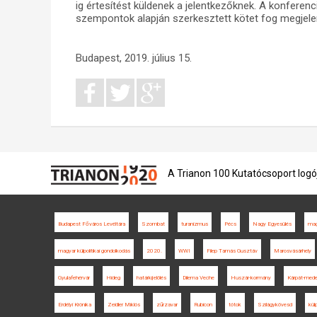
ig értesítést küldenek a jelentkezőknek. A konferen
szempontok alapján szerkesztett kötet fog megjele
Budapest, 2019. július 15.
A Trianon 100 Kutatócsoport logó
Budapest Főváros Levéltára
Szombat
turanizmus
Pécs
Nagy Egyesülés
mag
magyar külpolitikai gondolkodás
2020.
WWI
Filep Tamás Gusztáv
Marosvásárhely
Gyulafehérvár
Hideg
határkijelölés
Dilema Veche
Huszár-kormány
Kárpát-med
Erdélyi Krónika
Zeidler Miklós
zűrzavar
Rubicon
tótok
Szilágykövesd
kül