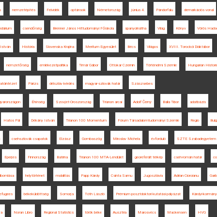
s
nemzetépítés
Felvidék
optánsok
Németország
június 4.
Pándorfalu
demarkációs vonal
endárium
csendőrség
Brenner János Hittudományi Főiskola
spanyolnátha
Világ
Könyv
Vörös Hads
István
História
Slovenska Krajina
Meritum Egyesület
Bécs
Világos
XVIII. Torockói Diáktábor
nemzetőrség
emlékezetpolitika
Timár Gábor
Ottokar Czernin
Történelmi Szemle
Hungarian Histori
atóintézet
Párizs
délszláv kérdés
magyar-szlovák határ
Szászsebes
gyarországon
Éhínség
Szovjet-Oroszország
Trianon arcai
Adolf Černý
Balla Tibor
adatbázis
Hatos Pál
Dékány István
Trianon 100 Momentum
Fórum Társadalomtudományi Szemle
Regio
Bulg
t
csehszlovák csapatok
Elzász
Gombaszög
Miroslav Michela
évforduló
SZTE Szabadegyetem
Eperjes
Finnország
Batrina
Trianon 100 MTA-Lendület
georeferált térkép
cseh-román határ
co
elbomlása
helytörténet
mobilitás
Papp Károly
Csinta Samu
Jugoszlávia
Adrian Cioroianu
Garb
refugees
békeküldöttség
Somorja
Tóth László
Prémium posztdoktori kutatási pályázat
Károlyi-kormány
ja
Noran Libro
Regional Statistics
török béke
Ausztria
Marosvécs
Mackensen
HVG