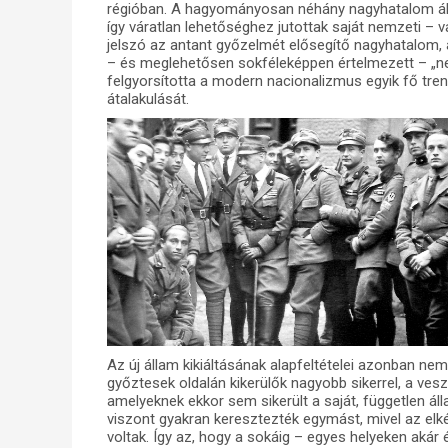
régióban. A hagyományosan néhány nagyhatalom álta
így váratlan lehetőséghez jutottak saját nemzeti – 
jelszó az antant győzelmét elősegítő nagyhatalom
– és meglehetősen sokféleképpen értelmezett – „ne
felgyorsította a modern nacionalizmus egyik fő tre
átalakulását.
Az új állam kikiáltásának alapfeltételei azonban n
győztesek oldalán kikerülők nagyobb sikerrel, a vesz
amelyeknek ekkor sem sikerült a saját, független á
viszont gyakran keresztezték egymást, mivel az elk
voltak. Így az, hogy a sokáig – egyes helyeken aká