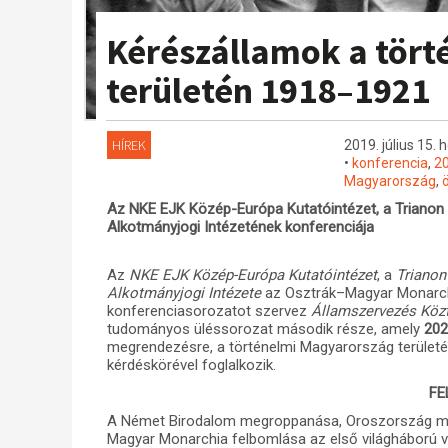
Kérészállamok a tör
területén 1918–1921
HÍREK
2019. július 15. 
•
konferencia
,
20
Magyarország
,
Az NKE EJK Közép-Európa Kutatóintézet, a Triano
Alkotmányjogi Intézetének konferenciája
Az
NKE EJK Közép-Európa Kutatóintézet
, a
Trianon
Alkotmányjogi Intézete
az Osztrák–Magyar Monarch
konferenciasorozatot szervez
Államszervezés Közt
tudományos üléssorozat második része, amely
202
megrendezésre, a történelmi Magyarország területén
kérdéskörével foglalkozik.
FE
A Német Birodalom megroppanása, Oroszország meg
Magyar Monarchia felbomlása az első világháború 