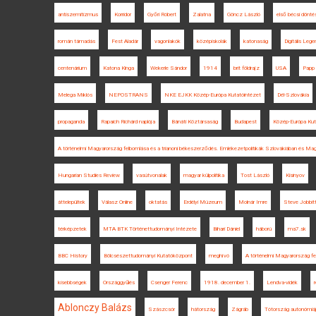
antiszemitizmus
Korridor
Győri Róbert
Zalatna
Göncz László
első bécsi dönté
román támadás
Fest Aladár
vagonlakók
középiskolák
katonaság
Digitális Leg
centenárium
Katona Kinga
Wekerle Sándor
1914
brit földrajz
USA
Papp 
Melega Miklós
NEPOSTRANS
NKE EJKK Közép-Európa Kutatóintézet
Dél-Szlovákia
propaganda
Rapaich Richárd naplója
Bánáti Köztársaság
Budapest
Közép-Európa Kut
A történelmi Magyarország felbomlása és a trianoni békeszerződés. Emlékezetpolitikák Szlovákiában és Ma
Hungarian Studies Review
vasútvonalak
magyar külpolitika
Tost László
Kisinyov
áttelepültek
Válasz Online
oktatás
Erdélyi Múzeum
Molnár Imre
Steve Jobbit
térképzetek
MTA BTK Történettudományi Intézete
Bihari Dániel
háború
ma7.sk
BBC History
Bölcsészettudományi Kutatóközpont
meghívó
A történelmi Magyarország f
kisebbségek
Országgyűlés
Csenger Ferenc
1918. december 1.
Lendva-vidék
Ablonczy Balázs
Szászcsór
hátország
Zágráb
Tótország autonómiá