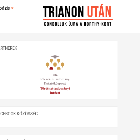
bázis
művek (feltöltés alatt)
kültek
ARTNEREK
ACEBOOK KÖZÖSSÉG