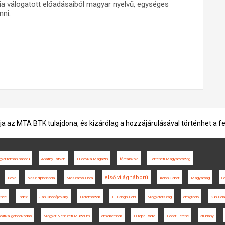
cia válogatott előadásaiból magyar nyelvű, egységes
nni.
ja az MTA BTK tulajdona, és kizárólag a hozzájárulásával történhet a f
yar-román háború
Apáthy István
Ludovika Magazin
főreáliskola
Történeti Magyarország
első világháború
Déva
olasz diplomácia
Mészáros Flóra
Koloh Gábor
Magyarság
G
ence
Index
Jan Chodějovský
Háromszék
L. Balogh Béni
Magyarország
emigráció
Kun Béla
politikai gondolkodás
Magyar Nemzeti Múzeum
emlékérmék
Európa Rádió
Fodor Ferenc
áruhiány