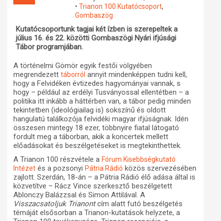
•
Trianon 100 Kutatócsoport
,
Műhelymunkák
Gombaszög
Kutatócsoportunk tagjai két ízben is szerepeltek a
július 16. és 22. közötti Gombaszögi Nyári ifjúsági
Tábor programjában.
A történelmi Gömör egyik festői völgyében
megrendezett
annyit mindenképpen tudni kell,
táborról
hogy a Felvidéken évtizedes hagyományai vannak, s
hogy – például az erdélyi Tusványossal ellentétben – a
politika itt inkább a háttérben van, a tábor pedig minden
tekintetben (ideológiailag is) sokszínű és oldott
hangulatú találkozója felvidéki magyar ifjúságnak. Idén
összesen mintegy 18 ezer, többnyire fiatal látogató
fordult meg a táborban, akik a koncertek mellett
előadásokat és beszélgetéseket is megtekinthettek.
A Trianon 100 részvétele a
Fórum Kisebbségkutató
és a pozsonyi
közös szervezésében
Intézet
Pátria Rádió
zajlott. Szerdán, 18-án – a Pátria Rádió élő adása által is
közvetítve – Rácz Vince szerkesztő beszélgetett
Ablonczy Balázzsal és Simon Attilával. A
Visszacsatoljuk Trianont
cím alatt futó beszélgetés
témáját elsősorban a Trianon-kutatások helyzete, a