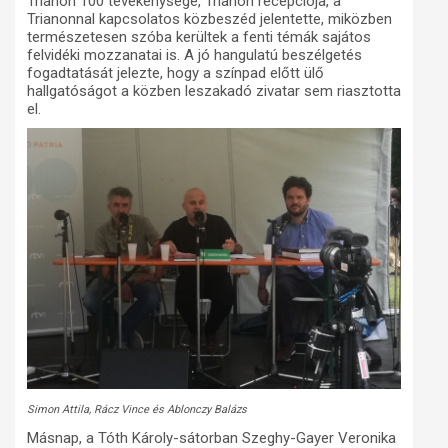
Trianon 100 tevékenysége, Trianon recepciója, a
Trianonnal kapcsolatos közbeszéd jelentette, miközben
természetesen szóba kerültek a fenti témák sajátos
felvidéki mozzanatai is. A jó hangulatú beszélgetés
fogadtatását jelezte, hogy a színpad előtt ülő
hallgatóságot a közben leszakadó zivatar sem riasztotta
el.
Simon Attila, Rácz Vince és Ablonczy Balázs
Másnap, a Tóth Károly-sátorban Szeghy-Gayer Veronika