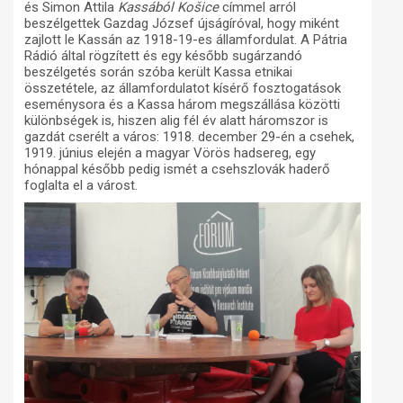
és Simon Attila
Kassából Košice
címmel arról
beszélgettek Gazdag József újságíróval, hogy miként
zajlott le Kassán az 1918-19-es államfordulat. A Pátria
Rádió által rögzített és egy később sugárzandó
beszélgetés során szóba került Kassa etnikai
összetétele, az államfordulatot kísérő fosztogatások
eseménysora és a Kassa három megszállása közötti
különbségek is, hiszen alig fél év alatt háromszor is
gazdát cserélt a város: 1918. december 29-én a csehek,
1919. június elején a magyar Vörös hadsereg, egy
hónappal később pedig ismét a csehszlovák haderő
foglalta el a várost.