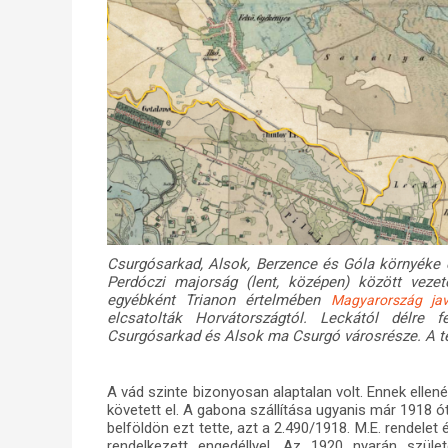
Csurgósarkad, Alsok, Berzence és Góla környéke e
Perdóczi majorság (lent, középen) között vezető
egyébként Trianon értelmében
Magyarország
jav
elcsatolták Horvátországtól. Leckától délre 
Csurgósarkad és Alsok ma Csurgó városrésze. A t
A vád szinte bizonyosan alaptalan volt. Ennek ellené
követett el. A gabona szállítása ugyanis már 1918 ót
belföldön ezt tette, azt a 2.490/1918. M.E. rendel
rendelkezett engedéllyel. Az 1920 nyarán szület