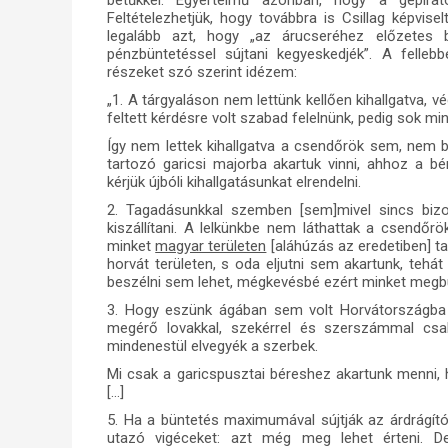
betűkkel. Egyértelmű azonban, hogy a gépir
Feltételezhetjük, hogy továbbra is Csillag képvise
legalább azt, hogy „az árucseréhez előzetes b
pénzbüntetéssel sújtani kegyeskedjék”. A felleb
részeket szó szerint idézem:
„1. A tárgyaláson nem lettünk kellően kihallgatva,
feltett kérdésre volt szabad felelnünk, pedig sok min
Így nem lettek kihallgatva a csendőrök sem, nem 
tartozó garicsi majorba akartuk vinni, ahhoz a bé
kérjük újbóli kihallgatásunkat elrendelni.
2. Tagadásunkkal szemben [sem]mivel sincs bizo
kiszállítani. A lelkünkbe nem láthattak a csendőrö
minket
magyar területen
[aláhúzás az eredetiben] ta
horvát területen, s oda eljutni sem akartunk, tehát
beszélni sem lehet, mégkevésbé ezért minket megbü
3. Hogy eszünk ágában sem volt Horvátországba 
megérő lovakkal, szekérrel és szerszámmal csa
mindenestül elvegyék a szerbek.
Mi csak a garicspusztai béreshez akartunk menni, 
[…]
5. Ha a büntetés maximumával sújtják az árdrágító
utazó vigéceket: azt még meg lehet érteni. De