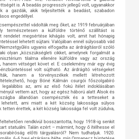
ttségét is. A beadás progresszív jellegű volt, ugyanakkor
 a gazdák, akik teljesítették a beadást, szabadon
ásos engedéllyel.
 csempészettel vádolták meg őket, az 1919 februárjában
y természetesen a külföldre történő szállítást is
t rendelet megsértése kihágás volt, amit hat hónapig
tetéssel lehetett sújtani. Valójában ennél súlyosabb vád
 a Nemzetgyűlés ugyanis elfogadta az árdrágításról szóló
 aki olyan „közszükségleti cikket, amelynek forgalmát a
nisztérium tilalma ellenére külföldre vagy az ország
st, hanem vétséget követ el. E cselekmény már egy évig
énzbüntetéssel volt sújtható. Az árdrágító vétségeket
ták, hanem a törvényszékek mellett létrehozott
ltételezhető, hogy Bóné Kálmán csurgói főszolgabíró
 legalábbis az, ami az első fokú ítélet indoklásában
lményül vettem azt, hogy az egész háború alatt Alsok és
rszágba állandóan csempészték és a tetteseket a
 lehetett, ami miatt a két község lakossága súlyos
 tetten érettek, a két község lakossága fel volt zúdulva,
 feltehetően rendkívül bosszantotta, hogy 1918-ig senkit
art statuálni. Talán ezért – mármint, hogy ő ítélhesse el
rabíróság előtti tárgyalásról? Nem tudhatjuk. 1920.
ális, 6-6 havi elzárásra ítélte, míg Ormanecz büntetése