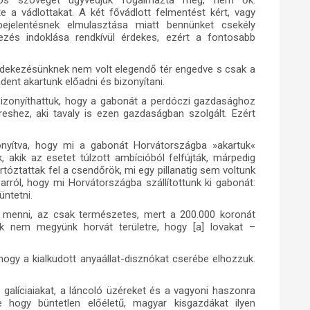
atos szöveget ügyvédjük fogalmazta meg, nem ők.
lte a vádlottakat. A két fővádlott felmentést kért, vagy
ejelentésnek elmulasztása miatt bennünket csekély
bezés indoklása rendkívül érdekes, ezért a fontosabb
 védekezésünknek nem volt elegendő tér engedve s csak a
dent akartunk előadni és bizonyítani.
bizonyíthattuk, hogy a gabonát a perdóczi gazdasághoz
reshez, aki tavaly is ezen gazdaságban szolgált. Ezért
nyítva, hogy mi a gabonát Horvátországba »akartuk«
k, akik az esetet túlzott ambícióból felfújták, márpedig
rtóztattak fel a csendőrök, mi egy pillanatig sem voltunk
 arról, hogy mi Horvátországba szállítottunk ki gabonát:
ntetni.
menni, az csak természetes, mert a 200.000 koronát
k nem megyünk horvát területre, hogy [a] lovakat –
hogy a kialkudott anyaállat-disznókat cserébe elhozzuk.
 galíciaiakat, a láncoló üzéreket és a vagyoni haszonra
 hogy büntetlen előéletű, magyar kisgazdákat ilyen