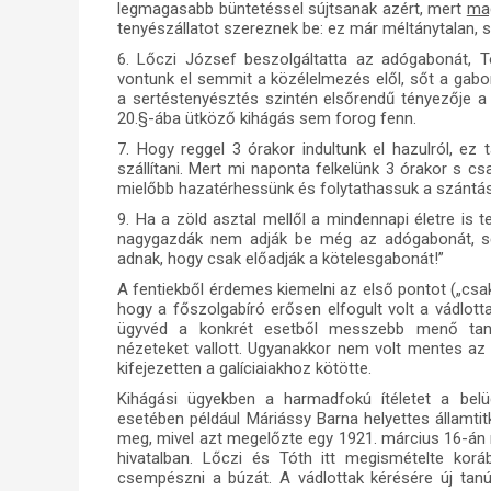
legmagasabb büntetéssel sújtsanak azért, mert
ma
tenyészállatot szereznek be: ez már méltánytalan, 
6. Lőczi József beszolgáltatta az adógabonát, T
vontunk el semmit a közélelmezés elől, sőt a gab
a sertéstenyésztés szintén elsőrendű tényezője a 
20.§-ába ütköző kihágás sem forog fenn.
7. Hogy reggel 3 órakor indultunk el hazulról, ez 
szállítani. Mert mi naponta felkelünk 3 órakor s cs
mielőbb hazatérhessünk és folytathassuk a szántás
9. Ha a zöld asztal mellől a mindennapi életre is t
nagygazdák nem adják be még az adógabonát, ső
adnak, hogy csak előadják a kötelesgabonát!”
A fentiekből érdemes kiemelni az első pontot („csak 
hogy a főszolgabíró erősen elfogult volt a vádlott
ügyvéd a konkrét esetből messzebb menő tanulsá
nézeteket vallott. Ugyanakkor nem volt mentes az 
kifejezetten a galíciaiakhoz kötötte.
Kihágási ügyekben a harmadfokú ítéletet a belügy
esetében például Máriássy Barna helyettes államti
meg, mivel azt megelőzte egy 1921. március 16-án m
hivatalban. Lőczi és Tóth itt megismételte koráb
csempészni a búzát. A vádlottak kérésére új tanúk