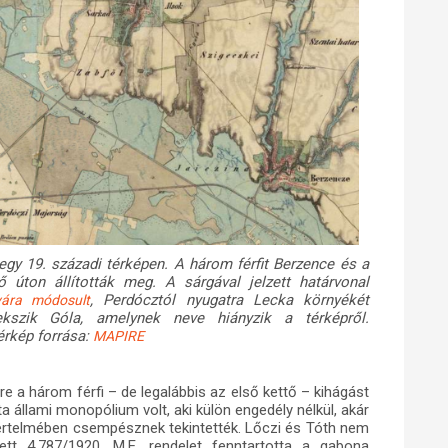
gy 19. századi térképen. A három férfit Berzence és a
 úton állították meg. A sárgával jelzett határvonal
, Perdócztól nyugatra Lecka környékét
ára módosult
fekszik Góla, amelynek neve hiányzik a térképről.
érkép forrása:
MAPIRE
re a három férfi – de legalábbis az első kettő – kihágást
a állami monopólium volt, aki külön engedély nélkül, akár
et értelmében csempésznek tekintették. Lőczi és Tóth nem
ett 4.787/1920. M.E. rendelet fenntartotta a gabona