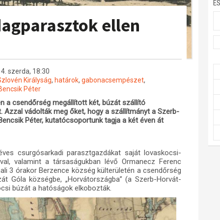
E
dagparasztok ellen
4. szerda, 18:30
zlovén Királyság
,
határok
,
gabonacsempészet
,
Bencsik Péter
 a csendőrség megállított két, búzát szállító
. Azzal vádolták meg őket, hogy a szállítmányt a Szerb-
encsik Péter, kutatócsoportunk tagja a két éven át
éves csurgósarkadi parasztgazdákat saját lovaskocsi-
val, valamint a társaságukban lévő Ormanecz Ferenc
nali 3 órakor Berzence község külterületén a csendőrség
zát Góla községbe, „Horvátországba” (a Szerb-Horvát-
ocsi búzát a hatóságok elkobozták.