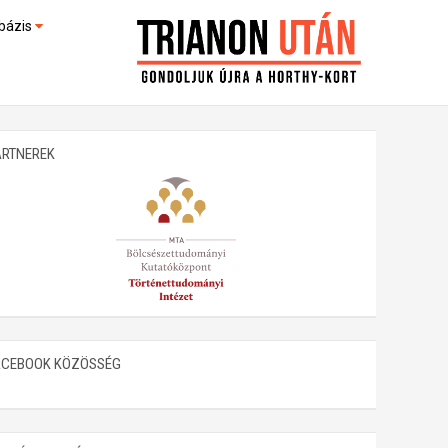
bázis
művek (feltöltés alatt)
kültek
ARTNEREK
ACEBOOK KÖZÖSSÉG