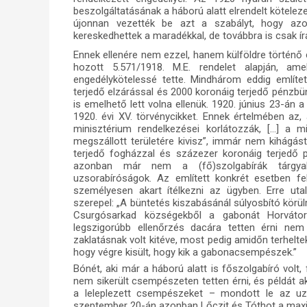
beszolgáltatásának a háború alatt elrendelt köteleze
újonnan vezették be azt a szabályt, hogy azok
kereskedhettek a maradékkal, de továbbra is csak ír
Ennek ellenére nem ezzel, hanem külföldre történő
hozott 5.571/1918. M.E. rendelet
alapján
, amel
engedélykötelessé tette. Mindhárom eddig említet
terjedő elzárással és 2000 koronáig terjedő pénzbün
is emelhető lett volna ellenük. 1920. június 23-án
1920. évi XV. törvénycikket. Ennek értelmében az,
minisztérium rendelkezései korlátozzák, […] a mi
megszállott területére kivisz”, immár nem kihágá
terjedő fogházzal és százezer koronáig terjedő p
azonban már nem a (fő)szolgabírák tárgyal
uzsorabíróságok. Az említett konkrét esetben fe
személyesen akart ítélkezni az ügyben. Erre utal
szerepel:
„A büntetés kiszabásánál súlyosbító körü
Csurgósarkad községekből a gabonát Horváto
legszigorúbb ellenőrzés dacára tetten érni nem
zaklatásnak volt kitéve, most pedig amidőn terheltek
hogy végre kisült, hogy kik a gabonacsempészek.”
Bónét, aki már a háború alatt is főszolgabíró volt,
nem sikerült csempészeten tetten érni, és példát ak
a leleplezett csempészeket – mondott le az uzso
szeptember 20-án azonban Lőczit és Tóthot a maxim