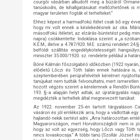
csurgói vásárban alkudott meg a búzáról Ormane
tanúskodni, de kihallgatásukat mellőzhetőnek is mi
magyar területen fogták el terhelteket.”
Ehhez képest a harmadfokú ítélet csak bő egy évve
hogy mi volt ennek a késlekedésnek az oka. Már
másodfokú ítéletet, az elzárás-büntetést pedig min
napra) csökkentette. Indoklása szerint a „a szóba
K.É.M., illetve a 4.787/920. M.E. számú rendelet 24
belföldi szállítás engedélykötelességét hangsúl
miniszter 35.000/1920. sz. rendelete például a határ
Bóné Kálmán főszolgabíró időközben (1922 nyarán, t
előéletű Lőczi és Tóth talán ennek hatására is, 
szeptemberében perújrafelvételi kérelmet nyújtott
tanújukat nem tudták felvonultatni, mert ismeretlen
hozott végzés szerint a kérelemnek a Rendőri Bünte
193. §-a alapján helyt adtak, az újratárgyalás nap
megidézték a terheltek által megnevezett tanúkat.
Az 1922. november 25-én tartott tárgyaláson Cse
vásáron és jól emlékszik arra, hogy a vádlottak eg
hajlandó nekik sertést adni. „Arra határozottan emlé
Magyarországon, mert Horvátországból nem is jöh
hogy az volt az egyezség, hogy Lőczi vagy Tóth tar
nincs lovaskocsija.” A többi tanú (Szollár József 