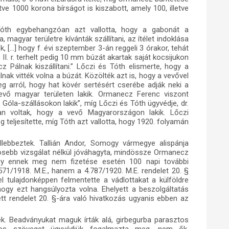
letve 1000 korona
bírságot
is kiszabott, amely 100, illetve
Tóth egybehangzóan azt vallotta, hogy a gabonát a
magyar területre kívánták szállítani, az ítélet indoklása
ték, […] hogy f. évi szeptember 3-án reggeli 3 órakor, tehát
., II. r. terhelt pedig 10 mm búzát akartak saját kocsijukon
 Pálnak kiszállítani.” Lőczi és Tóth elismerte, hogy a
k vitték volna a búzát. Közölték azt is, hogy a vevővel
 arról, hogy hat kövér sertésért cserébe adják neki a
vevő magyar területen lakik. Ormanecz Ferenc viszont
Góla-szállásokon lakik”, míg Lőczi és Tóth ügyvédje, dr.
an voltak, hogy a vevő Magyarországon lakik. Lőczi
g teljesítette, míg Tóth azt vallotta, hogy 1920. folyamán
llebbeztek. Tallián Andor, Somogy vármegye alispánja
ösebb vizsgálat nélkül jóváhagyta, mindössze Ormanecz
agy ennek meg nem fizetése esetén 100 napi további
571/1918. M.E., hanem a 4.787/1920. M.E. rendelet 20. §
el tulajdonképpen felmentette a vádlottakat a külföldre
hogy ezt hangsúlyozta volna. Ehelyett a beszolgáltatás
ett rendelet 20. §-ára való hivatkozás ugyanis ebben az
tek. Beadványukat maguk írták alá, girbegurba parasztos