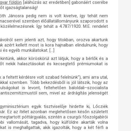
gyar földön
[aláhúzás az eredetiben] gabonáért cserébe
sőt igazságtalanság!
óth Jánosra pedig nem is volt kivetve, így tehát nem
onacserével szemben élőállatállományunk szaporodott s
közélelmezésnek. Így tehát a 4.787/1920. M.E. rendelet
távolról sem jelenti azt, hogy titokban, orozva akartunk
ak azért kellett most is kora hajnalban elindulnunk, hogy
i és egyéb munkálatokat. […]
ekintünk, akkor köröskörül azt látjuk, hogy a bérlők és a
t nekik halasztásokat és kecsegtető prémiumokat is
a feltett kérdésre volt szabad felelnünk”), ami arra utal,
akkal szemben. Több bekezdésből is jól látszik, hogy az
gokat is levont, feltehetően baloldali–szocialista
antiszemitizmustól sem, mivel az árdrágítás jelenségét
minisztérium egyik tisztviselője hirdette ki, Lőcziék
tkár. Ez az ítélet azonban meglehetősen későn született
egtartott póttárgyalás, szintén a csurgói főszolgabírói
bi vallomását, tagadva, hogy külföldre akarták volna
at is meghallgattak, akik igazolták, hogy a két férfi a