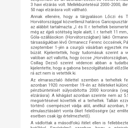
3
havi
elzárás volt. Mellékbüntetésül 2000-2000, il
50 napi elzárásra volt váltható.
Annak ellenére, hogy a tárgyaláson Lőczi és 
Horvátországgal közvetlenül határos Garicspusztára, 
az alábbit tartalmazta: „I. és II. r. terheltek beismer
még az éjjeli sötétség leple alatt, I. r. terhelt 11 mm
Góla-szállásokon (Horvátországban) lakó Ormanecz
társaságukban lévő Ormanecz Ferenc öccsének, Pálna
szeptember 1-jén a csurgói vásárban egyeztek meg
búzát. Kijelentették, hogy tudomásuk szerint a 
valóban azt vallotta, hogy öccse „Horvátországban, 
Csillag Dezső szerint védencei abban a tudatb
kijelentette, hogy a gabona beszolgáltatását előzőle
rá azt nem is vetették ki.
Az elmarasztaló ítélettel szemben a terheltek fe
azonban 1920. november 19-én az ítéleteket külön
pénzbüntetését súlyosbította 2000 koronára (v
elzárásra). A kihágást azonban szerinte nem az 5.
megsértésével követték el a terheltek. Tallián ezz
történő csempészet vádja alól, anélkül azonban, 
elmulasztásáért vonta őket felelősségre (az említ
esetben csak így értelmezhető).
A vádlottak a másodfokú ítélet ellen is fellebbez