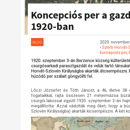
Koncepciós per a gaz
1920-ban
BLOG
2020. november 
•
Szerb-Horvát-S
koncepciós per
,
1920. szeptember 3-án Berzence község külterületén
csurgósarkadi parasztgazdát és velük tartó társukat
Horvát-Szlovén Királyságba akarták átcsempészni. B
húzódó per szálait göngyölíti fel.
Lőczi Józsefet és Tóth Jánost, a 46, illetve 38 
fogataikkal, rajta összesen 21 métermázsa búzá
csurgói lakossal együtt 1920. szeptember 3-án haj
megállította. Azzal vádolták meg őket, hogy a bú
Szlovén Királyságba) akarták kicsempészni. A két k