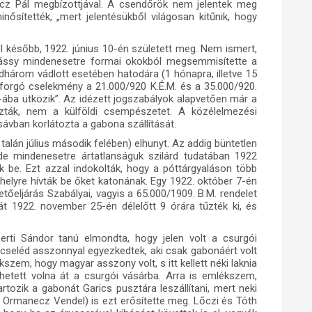
cz Pál megbízottjával. A csendőrök nem jelentek meg
nősítették, „mert jelentésükből világosan kitűnik, hogy
l később, 1922. június 10-én született meg. Nem ismert,
iássy mindenesetre formai okokból megsemmisítette a
dhárom vádlott esetében hatodára (1 hónapra, illetve 15
nforgó cselekmény a 21.000/920 K.É.M. és a 35.000/920.
.§-ába ütközik”. Az idézett jogszabályok alapvetően már a
yozták, nem a külföldi csempészetet. A közélelmezési
sávban korlátozta a gabona szállítását.
alán július második felében) elhunyt. Az addig büntetlen
de mindenesetre ártatlanságuk szilárd tudatában 1922
ak be. Ezt azzal indokolták, hogy a póttárgyaláson több
 helyre hívták be őket katonának. Egy 1922. október 7-én
tőeljárás Szabályai, vagyis a 65.000/1909. B.M. rendelet
ját 1922. november 25-én délelőtt 9 órára tűzték ki, és
rti Sándor tanú elmondta, hogy jelen volt a csurgói
y cseléd asszonnyal egyezkedtek, aki csak gabonáért volt
kszem, hogy magyar asszony volt, s itt kellett néki laknia
etett volna át a csurgói vásárba. Arra is emlékszem,
tozik a gabonát Garics pusztára leszállítani, mert neki
és Ormanecz Vendel) is ezt erősítette meg. Lőczi és Tóth