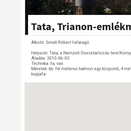
Tata, Trianon-emlék
Alkotó: Smidt Róbert fafaragó
Helyszín: Tata, a Nemzeti Összetartozás tere/Környe
Átadás: 2010-06-03
Technika: fa, vas
Méretek: kb. fél méteres halmon egy központi, 4 mét
kopjafa