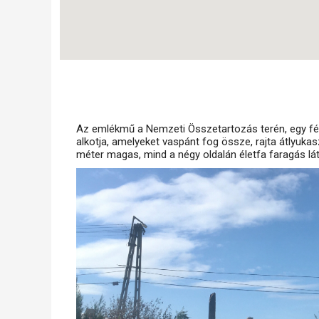
Az emlékmű a Nemzeti Összetartozás terén, egy fél 
alkotja, amelyeket vaspánt fog össze, rajta átlyukasz
méter magas, mind a négy oldalán életfa faragás lá