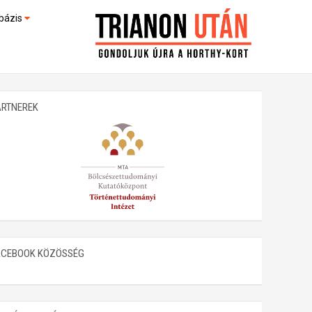
bázis
művek (feltöltés alatt)
kültek
ARTNEREK
ACEBOOK KÖZÖSSÉG