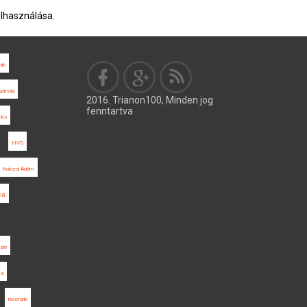
elhasználása.
áb
lgárság
2016. Trianon100, Minden jog
fenntartva
lós
HVG
Kolozsi Ádám
ia
zló
ja
recenzió