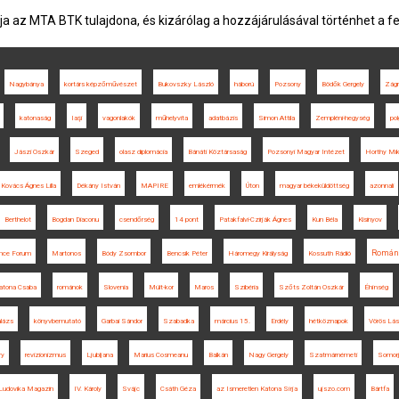
ja az MTA BTK tulajdona, és kizárólag a hozzájárulásával történhet a f
Nagybánya
kortárs képzőművészet
Bukovszky László
háború
Pozsony
Bödők Gergely
Zágr
katonaság
Iaşi
vagonlakók
műhelyvita
adatbázis
Simon Attila
Zempléni-hegység
po
Jászi Oszkár
Szeged
olasz diplomácia
Bánáti Köztársaság
Pozsonyi Magyar Intézet
Horthy Mik
Kovács Ágnes Lilla
Dékány István
MAPIRE
emlékérmék
Úton
magyar békeküldöttség
azonnali
Berthelot
Bogdan Diaconu
csendőrség
14 pont
Patakfalvi-Czirják Ágnes
Kun Béla
Kisinyov
Román
ence Forum
Martonos
Bódy Zsombor
Bencsik Péter
Háromegy Királyság
Kossuth Rádió
atona Csaba
románok
Slovenia
Múlt-kor
Maros
Szibéria
Szőts Zoltán Oszkár
Éhínség
alázs
könyvbemutató
Garbai Sándor
Szabadka
március 15.
Erdély
hétköznapok
Vörös Lás
ry
revizionizmus
Ljubljana
Marius Cosmeanu
Balkán
Nagy Gergely
Szatmárnémeti
Somor
Ludovika Magazin
IV. Károly
Svájc
Csáth Géza
az Ismeretlen Katona Sírja
ujszo.com
Bártfa