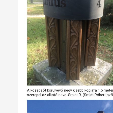
A középsőt körülvevő négy kisebb kopjafa 1,5 méter
szerepel az alkotó neve: Smidt R. (Smidt Róbert szőg