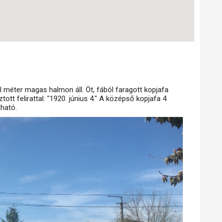
méter magas halmon áll. Öt, fából faragott kopjafa
tott felirattal: "1920. június 4." A középső kopjafa 4
tható.