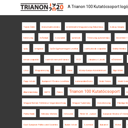
A Trianon 100 Kutatócsoport logó
Tarján Ödön
Kratochwill ezredes
A történelmi Magyarország felbomlása
Szilvay Gergely
hátország
évforduló
Századok
optánsok
Tótország autonómiája
December 1
Ipoly
emigráció
Győri Egyházmegyei Levéltár
csehszlovák csapatok
Erdélyi Krónika
román csapatok
cseh-tót nemzeti tanács
1921
Jakubecz László
nőtörténet
Léva
Magyarország
WWI
Varsó
Közép-Európa Kutatóintézet
Rigó Máté
Papp István
Budapest Főváros Levéltára
katonai ellenőrzés
Deák Ferenc
World Sci
Trianon 100 Kutatócsoport
Állami lakótelep
BBTE
Párizs
K
Magyar-Román Történész Vegyesbizottság
Magyar Tudomány
Horvátország
Pálvölgyi B
Pátria Rádió
Miroslav Michela
mítoszok
Pieter M. Judson
European Review of Histo
East European Politics and Societies
Burián István
Szombat
Bukarest
Mohol