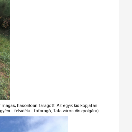
 magas, hasonlóan faragott. Az egyik kis kopjafán
yéni - felvidéki - fafaragó, Tata város díszpolgára).