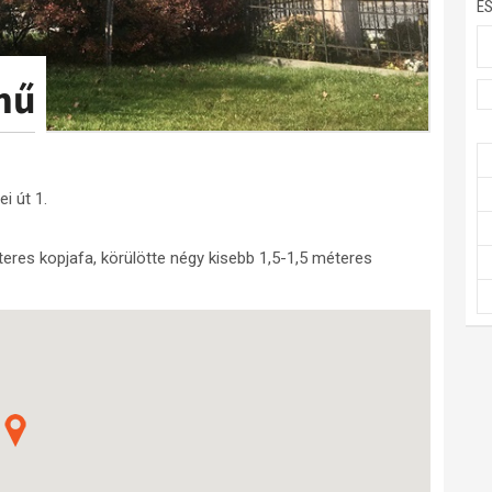
E
mű
i út 1.
eres kopjafa, körülötte négy kisebb 1,5-1,5 méteres