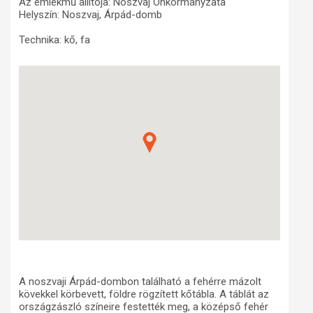
Az emlékmű állítója: Noszvaj Önkormányzata
Helyszín: Noszvaj, Árpád-domb
Műhelymunkák
Technika: kő, fa
A noszvaji Árpád-dombon található a fehérre mázolt
kövekkel körbevett, földre rögzített kőtábla. A táblát az
országzászló színeire festették meg, a középső fehér