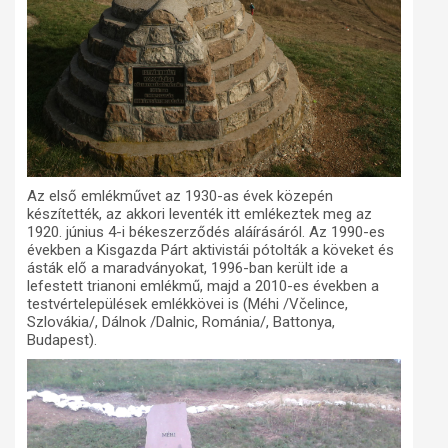
Az első emlékművet az 1930-as évek közepén
készítették, az akkori leventék itt emlékeztek meg az
1920. június 4-i békeszerződés aláírásáról. Az 1990-es
években a Kisgazda Párt aktivistái pótolták a köveket és
ásták elő a maradványokat, 1996-ban került ide a
lefestett trianoni emlékmű, majd a 2010-es években a
testvértelepülések emlékkövei is (Méhi /Včelince,
Szlovákia/, Dálnok /Dalnic, Románia/, Battonya,
Budapest).