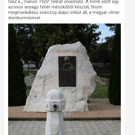
felül a „Trianon 1920” felirat olvasható. A tömb előtt egy
azonos anyagú fehér mészkőből készült, finom
megmunkálású sokszög alapú ivókút áll, a magyar címer
domborművével.