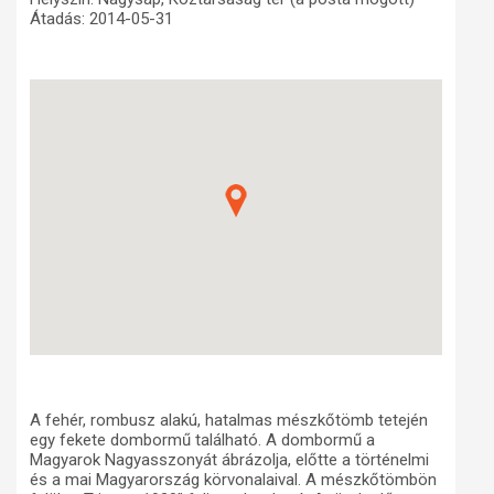
Átadás: 2014-05-31
Műhelymunkák
A fehér, rombusz alakú, hatalmas mészkőtömb tetején
egy fekete dombormű található. A dombormű a
Magyarok Nagyasszonyát ábrázolja, előtte a történelmi
és a mai Magyarország körvonalaival. A mészkőtömbön