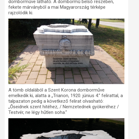
domborműve látható. A dombormű belső részében,
fekete márványból a mai Magyarország térképe
rajzolódik ki.
A tömb oldalából a Szent Korona domborműve
emelkedik ki, alatta a „Trianon, 1920. június 4.” felirattal, a
talpazaton pedig a következő felirat olvasható:
„Őseidnek szent hitéhez, / Nemzetednek gyökeréhez /
Testvér, ne légy hűtlen soha.”