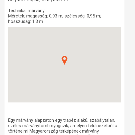
Műhelymunkák
Technika: márvány
Méretek: magasság: 0,93 m; szélesség: 0,95 m;
hosszúság: 1,3 m
Egy márvány alapzaton egy trapéz alakú, szabálytalan,
széles márványtömb nyugszik, amelyen felülnézetből a
történelmi Magyarország térképének márvány