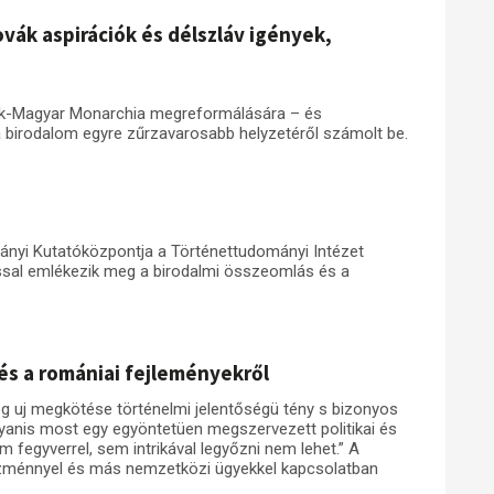
ovák aspirációk és délszláv igények,
rák-Magyar Monarchia megreformálására – és
 a birodalom egyre zűrzavarosabb helyzetéről számolt be.
yi Kutatóközpontja a Történettudományi Intézet
al emlékezik meg a birodalmi összeomlás és a
és a romániai fejleményekről
ég uj megkötése történelmi jelentőségü tény s bizonyos
ugyanis most egy egyöntetüen megszervezett politikai és
 fegyverrel, sem intrikával legyőzni nem lehet.” A
gyezménnyel és más nemzetközi ügyekkel kapcsolatban