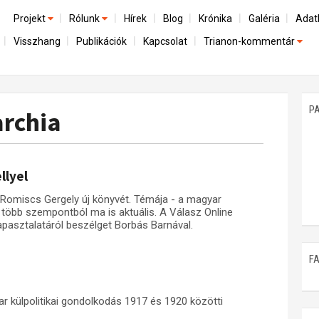
Projekt
Rólunk
Hírek
Blog
Krónika
Galéria
Adat
Visszhang
Publikációk
Kapcsolat
Trianon-kommentár
Előzmények
A kutatócsoport működéséről
Emlék
Dokumentumok
Nemzetközi kontextus: iratok és interpretációk
Munkatársaink
Mene
A trianoni szerződés
Az összeomlás és a magyar társadalom
P
rchia
Műhelymunkák
A békerendszer megszilárdulása
Utókor és emlékezet
llyel
Romiscs Gergely új könyvét. Témája - a magyar
- több szempontból ma is aktuális. A Válasz Online
pasztalatáról beszélget Borbás Barnával.
F
 külpolitikai gondolkodás 1917 és 1920 közötti