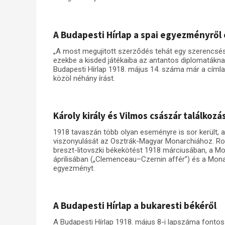
A Budapesti Hírlap a spai egyezményről é
„A most megujitott szerződés tehát egy szerencsés
ezekbe a kisded játékaiba az antantos diplomatákn
Budapesti Hírlap 1918. május 14. száma már a címla
közöl néhány írást.
Károly király és Vilmos császár találkoz
1918 tavaszán több olyan eseményre is sor került, 
viszonyulását az Osztrák-Magyar Monarchiához. R
breszt-litovszki békekötést 1918 márciusában, a 
áprilisában („Clemenceau–Czernin affér”) és a Mo
egyezményt.
A Budapesti Hírlap a bukaresti békéről
A Budapesti Hírlap 1918. május 8-i lapszáma fontos 