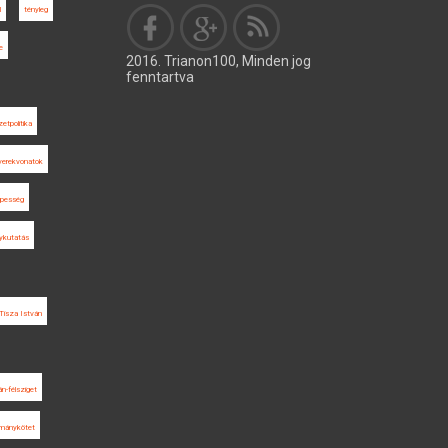
l
tényleg
e
2016. Trianon100, Minden jog
fenntartva
etpolitika
yerekvonatok
pesség
ykutatás
Tisza István
án-félsziget
lmánykötet