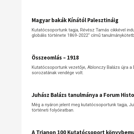
Magyar bakák Kínától Palesztináig
Kutatócsoportunk tagja, Révész Tamás cikkével ind
globális története 1869-2022" című tanulmánykötetbő
Összeomlás – 1918
Kutatócsoportunk vezetője, Ablonczy Balázs újra a 
sorozatának vendége volt.
Juhász Balázs tanulmánya a Forum Hist
Még a nyáron jelent meg kutatócsoportunk tagja, Ju
történeti folyóiratban.
A Trianon 100 Kutatócsoport könyvbem