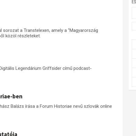
E
ul sorozat a Transtelexen, amely a "Magyarország
l közöl részleteket.
Digitális Legendárium Griffsider című podcast-
oriae-ben
hász Balázs írása a Forum Historiae nevű szlovák online
utatója