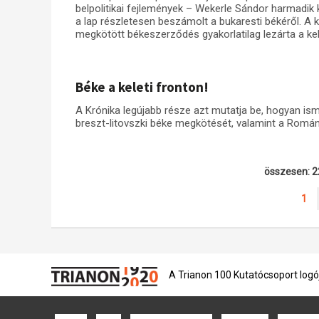
belpolitikai fejlemények – Wekerle Sándor harmadik 
a lap részletesen beszámolt a bukaresti békéről. A
megkötött békeszerződés gyakorlatilag lezárta a kele
Béke a keleti fronton!
A Krónika legújabb része azt mutatja be, hogyan ism
breszt-litovszki béke megkötését, valamint a Románi
összesen: 2
1
A Trianon 100 Kutatócsoport logó