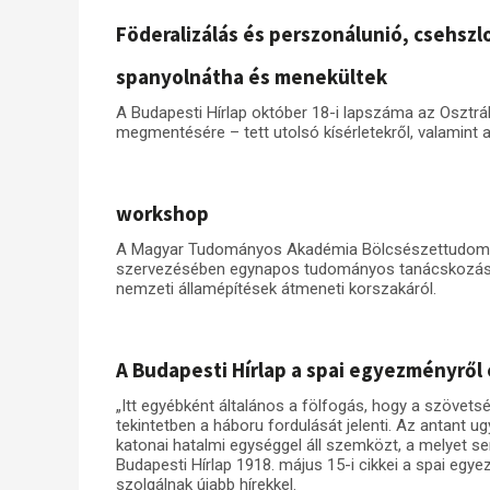
Föderalizálás és perszonálunió, csehszl
spanyolnátha és menekültek
A Budapesti Hírlap október 18-i lapszáma az Oszt
megmentésére – tett utolsó kísérletekről, valamint
workshop
A Magyar Tudományos Akadémia Bölcsészettudomán
szervezésében egynapos tudományos tanácskozáss
nemzeti államépítések átmeneti korszakáról.
A Budapesti Hírlap a spai egyezményről 
„Itt egyébként általános a fölfogás, hogy a szövets
tekintetben a háboru fordulását jelenti. Az antant 
katonai hatalmi egységgel áll szemközt, a melyet sem
Budapesti Hírlap 1918. május 15-i cikkei a spai e
szolgálnak újabb hírekkel.