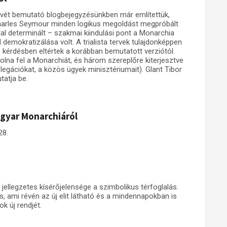
vét bemutató blogbejegyzésünkben már említettük,
Charles Seymour minden logikus megoldást megpróbált
ltal determinált – szakmai kiindulási pont a Monarchia
demokratizálása volt. A trialista tervek tulajdonképpen
s kérdésben eltértek a korábban bemutatott verziótól.
na fel a Monarchiát, és három szereplőre kiterjesztve
delegációkat, a közös ügyek minisztériumait). Glant Tibor
tatja be.
agyar Monarchiáról
28.
jellegzetes kísérőjelensége a szimbolikus térfoglalás.
s, ami révén az új elit látható és a mindennapokban is
k új rendjét.