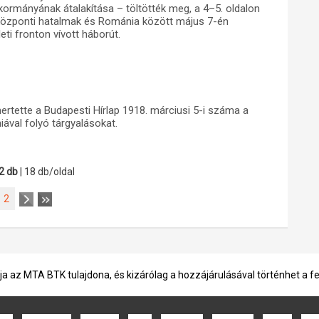
kormányának átalakítása – töltötték meg, a 4–5. oldalon
 központi hatalmak és Románia között május 7-én
ti fronton vívott háborút.
ertette a Budapesti Hírlap 1918. márciusi 5-i száma a
ával folyó tárgyalásokat.
2 db
| 18 db/oldal
2
ja az MTA BTK tulajdona, és kizárólag a hozzájárulásával történhet a f