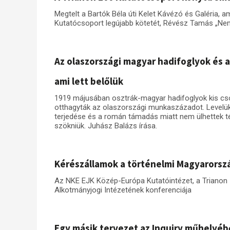
Megtelt a Bartók Béla úti Kelet Kávézó és Galéria,
Kutatócsoport legújabb kötetét, Révész Tamás „Nem 
Az olaszországi magyar hadifoglyok és a
ami lett belőlük
1919 májusában osztrák-magyar hadifoglyok kis cso
otthagyták az olaszországi munkaszázadot. Levelük
terjedése és a román támadás miatt nem ülhettek t
szökniük. Juhász Balázs írása.
Kérészállamok a történelmi Magyarorsz
Az NKE EJK Közép-Európa Kutatóintézet, a Triano
Alkotmányjogi Intézetének konferenciája
Egy másik tervezet az Inquiry műhelyéb