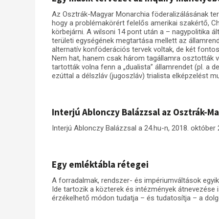
Az Osztrák-Magyar Monarchia föderalizálásának ter
hogy a problémakörért felelős amerikai szakértő, 
körbejárni. A wilsoni 14 pont után a – nagypolitika á
területi egységének megtartása mellett az államrend 
alternatív konföderációs tervek voltak, de két fonto
Nem hat, hanem csak három tagállamra osztották vol
tartották volna fenn a „dualista” államrendet (pl. a 
ezúttal a délszláv (jugoszláv) trialista elképzelést mu
Interjú Ablonczy Balázzsal az Osztrák-M
Interjú Ablonczy Balázzsal a 24.hu-n, 2018. október 
Egy emléktábla rétegei
A forradalmak, rendszer- és impériumváltások egyik 
Ide tartozik a közterek és intézmények átnevezése i
érzékelhető módon tudatja – és tudatosítja – a dolgo