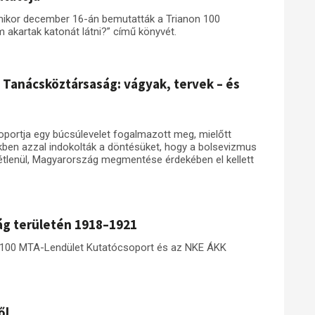
 amikor december 16-án bemutatták a Trianon 100
akartak katonát látni?” című könyvét.
 Tanácsköztársaság: vágyak, tervek – és
portja egy búcsúlevelet fogalmazott meg, mielőtt
ben azzal indokolták a döntésüket, hogy a bolsevizmus
étlenül, Magyarország megmentése érdekében el kellett
ág területén 1918–1921
n 100 MTA-Lendület Kutatócsoport és az NKE ÁKK
ől