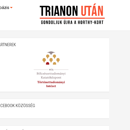
bázis
művek (feltöltés alatt)
kültek
ARTNEREK
ACEBOOK KÖZÖSSÉG