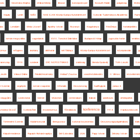
ború
Slovenska Krajina
etnikai térkép
Brassó
koncepciós per
Kossuth Rádió
polgárság
Moho
Inquiry
Lenin
MÁV
NKE EJKK Közép-Európa Kutatóintézet
Szlovák Tudományos Akadémia
Fium
alás
Lendület
Mélyi József
Apáthy István
Rozsnyó
Nagybánya
Felsőrépa
határkijelölés
román megszállás
vagonlakók
XVIII. Torockói Diáktábor
Budapesti Hírlap
jugoszláv határ
emlékez
kizmus
refugees
áruhiány
déli határ
brit földrajz
Közép-Európa Kutatóintézet
középiskolák
g
arország
1916
szobrok
ERC NEPOSTRANS
zsidóság
Benda Gyula-díj
Tóth László
Sze
László
Válasz Online
Friedrich-kormány
Heilauf Zsuzsa
vasúti közlekedés
II. Vilmos
közvélemén
i Szemle
segélyek
román csapatok
Inforádió
Oroszország
hadifoglyok
június 4.
 népgyűlés
szerb iratok
Gömör
München
centenárium
Balkán
adatbázis
áttelepültek
konferencia
ztolányi Dezső
Székelyföld
revizionizmus
főreáliskola
1914
Hajdúszoboszló
Történelmi Szemle
Kádár-korszak
Beregszász
katonai összeomlás
Oroszországi polgárháború
Balk
Kárpát-medence
Rapaich Richárd naplója
Dél-Szlovákia
USA
Papp István
Dékány István
tanu