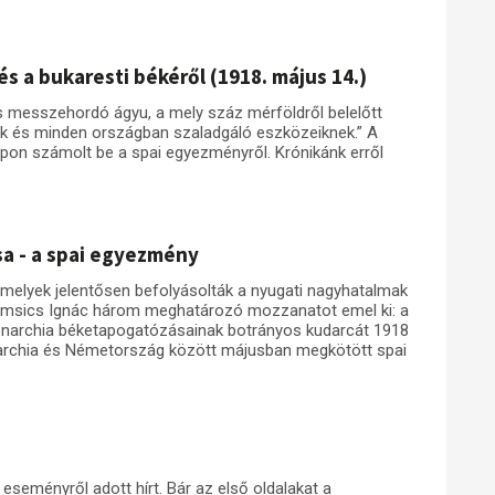
s a bukaresti békéről (1918. május 14.)
 messzehordó ágyu, a mely száz mérföldről belelőtt
ak és minden országban szaladgáló eszközeiknek.” A
pon számolt be a spai egyezményről. Krónikánk erről
ása - a spai egyezmény
amelyek jelentősen befolyásolták a nyugati nagyhatalmak
omsics Ignác három meghatározó mozzanatot emel ki: a
Monarchia béketapogatózásainak botrányos kudarcát 1918
narchia és Németország között májusban megkötött spai
eseményről adott hírt. Bár az első oldalakat a