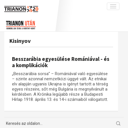
Toggle
navigati
Projekt
Rólunk
Előzmények
Hírek
A kutatócsoport működéséről
Nemzetközi kontextus: iratok és
Kisinyov
interpretációk
Blog
Munkatársaink
Az összeomlás és a magyar társadalom
Krónika
Besszarábia egyesülése Romániával - és
A békerendszer megszilárdulása
Galéria
a komplikációk
Utókor és emlékezet
Adatbázis
„Besszarábia sorsa” – Romániával való egyesülése
– szinte azonnal nemzetközi üggyé vált. Az etnikai
Visszhang
Emlékművek (feltöltés alatt)
elv alapján ugyanis Ukrajna is igényt tartott a térség
egyes részeire, sőt még Bulgária is megnyilvánult a
Publikációk
Menekültek
kérdésben. A Krónika legújabb része a Budapesti
Kapcsolat
Hírlap 1918. április 13. és 14-i számaiból válogatott.
Trianon-kommentár
Dokumentumok
A trianoni szerződés