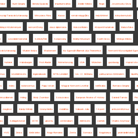
ktábor
Kunt Gergely
Benda Gyula-díj
impériumváltás
Zeidler Miklós
Regio
Jeszenszky Géza
rszági Tanácsköztársaság
Mészáros Flóra
Kassa
román népgyűlés
helytörténet
könyvbemutató
öldrajzi Közlemények
nemzetőrség
olasz diplomácia
Kolozsi Ádám
Központi hatalmak
Balázsfalva
V
szociáldemokraták
Székelyföld
Szepesség
Erdélyi Múzeum
Csáth Géza
Melega Miklós
csköztársaság
Murber Ibolya
Mackensen
Az Egyesült Államok útja Trianonhoz
Nemzeti Közszolgálati Egy
határok
Habsburgok
Fest Aladár
Németország
USA
München
gazdaság
Hajnal Istv
izmus
közélelmezés
legionáriusok
MTA Lendület
Ion. I.C. Brătianu
párhuzamos történelem
Apáth
rs
Index
bolsevizmus
Papp István
Magyar Nemzeti Levéltár
ratifikálás
Romsics Gergely
d
érészállamok
Hideg
Bódy Zsombor
Szászváros
European Review of History
Sárándi Tamás
Pé
meghívó
Károlyi Mihály
Uzonyi Anita
mobilitás
Vallasek Júlia
14 pont
antiszemitizmus
u
rja
Szilágykövesd
2018
ujkor.hu
centenárium
élelmezés
csehek
Charles Seymour
H
HVG
Dráva
török béke
Nagy-Románia
Zenta
Somorja
Nagybánya
proletárdiktatúra