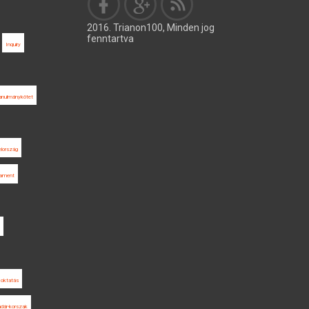
2016. Trianon100, Minden jog
fenntartva
Inquiry
anulmánykötet
lország
lament
oktatás
dár-korszak