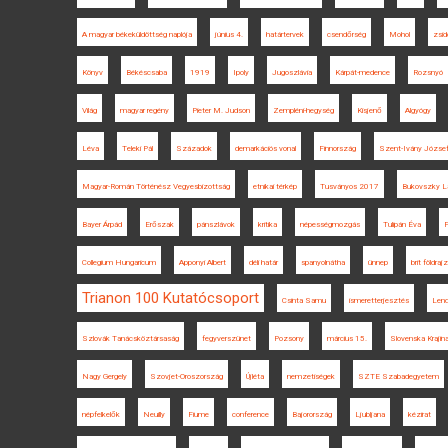
A magyar békeküldöttség naplója
június 4.
határtervek
csendőrség
Mohol
zsid
Könyv
Békéscsaba
1919
Ipoly
Jugoszlávia
Kárpát-medence
Rozsnyó
Világ
magyar regény
Pieter M. Judson
Zempléni-hegység
Kisjenő
Algyógy
Léva
Teleki Pál
Századok
demarkációs vonal
Finnország
Szent-Ivány Józse
Magyar-Román Történész Vegyesbizottság
etnikai térkép
Tusványos 2017
Bukovszky L
Bayer Árpád
Erőszak
pánszlávok
kritika
népességmozgás
Tulipán Éva
F
Collegium Hungaricum
Apponyi Albert
déli határ
spanyolnátha
ünnep
brit földrajz
Trianon 100 Kutatócsoport
Csinta Samu
ismeretterjesztés
Lend
Szlovák Tanácsköztársaság
fegyverszünet
Pozsony
március 15.
Slovenska Krajin
Nagy Gergely
Szovjet-Oroszország
Újléta
nemzetiségek
SZTE Szabadegyetem
népfelkelők
Neuilly
Fiume
conference
Bajorország
Ljubljana
kézirat