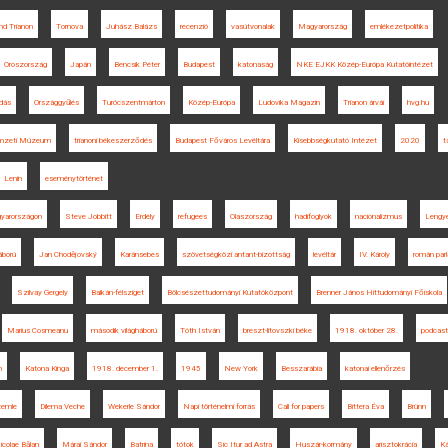
nd Trianon
Tornova
Juhász Balázs
recenzió
vasútvonalak
Magyarország
emlékezetpolitika
Oroszország
Japán
Bencsik Péter
Budapest
katonaság
NKE EJKK Közép-Európa Kutatóintézet
odás
Országgyűlés
Turócszentmárton
Közép-Európa
Ludovika Magazin
Trianon árvái
hvg.hu
mzeti Múzeum
trianoni békeszerződés
Budapest Főváros Levéltára
Kisebbségkutató Intézet
2020
t
Lenin
eseménytörténet
gyarországon
Steve Jobbitt
Erdély
refugees
Olaszország
hadifoglyok
nacionalizmus
Lengye
áború
Jan Chodějovský
Karánsebes
szövetségközi antant-bizottság
levéltár
IV. Károly
román par
Szilvay Gergely
Balkán-félsziget
Bölcsészettudományi Kutatóközpont
Brenner János Hittudományi Főiskola
Marius Cosmeanu
második világháború
Tóth István
breszt-litovszki béke
1918. október 28.
podcast
n
Katona Kinga
1918. december 1.
1945
New York
Besszarábia
katonai ellenőrzés
zemle
Dilema Veche
Wekerle Sándor
Napi történelmi forrás
Call for papers
Bittera Éva
Brünn
icolae Bălan
Márai Sándor
Batrina
tótok
Sic Itur ad Astra
Huszár-kormány
arisztokrácia
Ká