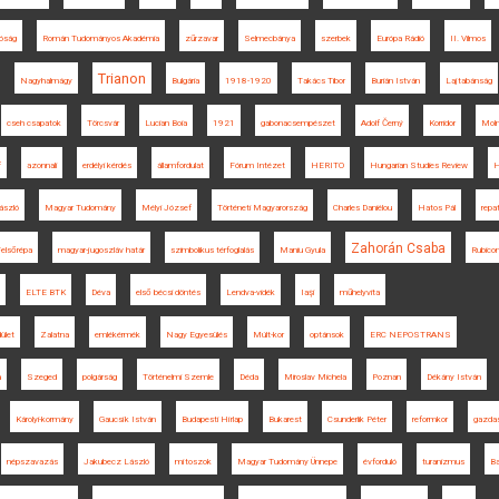
óság
Román Tudományos Akadémia
zűrzavar
Selmecbánya
szerbek
Európa Rádió
II. Vilmos
Trianon
Nagyhalmágy
Bulgária
1918-1920
Takács Tibor
Burián István
Lajtabánság
cseh csapatok
Törcsvár
Lucian Boia
1921
gabonacsempészet
Adolf Černý
Korridor
Moln
f
azonnali
erdélyi kérdés
államfordulat
Fórum Intézet
HERITO
Hungarian Studies Review
H
ászló
Magyar Tudomány
Mélyi József
Történeti Magyarország
Charles Daniélou
Hatos Pál
repat
Zahorán Csaba
elsőrépa
magyar-jugoszláv határ
szimbolikus térfoglalás
Maniu Gyula
Rubico
ELTE BTK
Déva
első bécsi döntés
Lendva-vidék
Iaşi
műhelyvita
ület
Zalatna
emlékérmék
Nagy Egyesülés
Múlt-kor
optánsok
ERC NEPOSTRANS
a
Szeged
polgárság
Történelmi Szemle
Déda
Miroslav Michela
Poznan
Dékány István
Károlyi-kormány
Gaucsík István
Budapesti Hírlap
Bukarest
Csunderlik Péter
reformkor
gazdas
népszavazás
Jakubecz László
mítoszok
Magyar Tudomány Ünnepe
évforduló
turanizmus
Ba