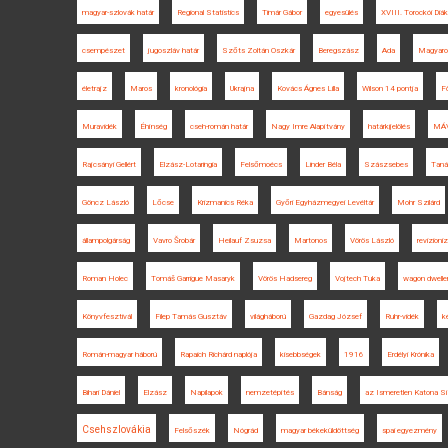
magyar-szlovák határ
Regional Statistics
Timár Gábor
egyesülés
XVIII. Torockói Diá
csempészet
jugoszláv határ
Szőts Zoltán Oszkár
Beregszász
Ada
Magyaro
életrajz
Maros
kronológia
Ukrajna
Kovács Ágnes Lilla
Wilson 14 pontja
F
Muravidék
Éhínség
cseh-román határ
Nagy Imre Alapítvány
határkijelölés
MÁ
Rajcsányi Gellért
Elzász-Lotaringia
Felsőmoécs
Linder Béla
Szászsebes
Taná
Göncz László
Lőcse
Krizmanics Réka
Győri Egyházmegyei Levéltár
Mohr Szilárd
állampolgárság
Vavro Šrobár
Heilauf Zsuzsa
Martonos
Vörös László
revizion
Roman Holec
Tomáš Garrigue Masaryk
Vörös Hadsereg
Vojtech Tuka
wagon dwelle
Könyvfesztivál
Filep Tamás Gusztáv
világháború
Gazdag József
Ruhr-vidék
k
Román-magyar háború
Rapaich Richárd naplója
kisebbségek
1916
Erdélyi Krónika
Bihari Dániel
Elzász
Napilapok
nemzetépítés
Bánság
az Ismeretlen Katona Sí
Csehszlovákia
Felsőszék
Nógrád
magyar békeküldöttség
spai egyezmény