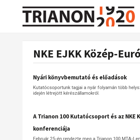
NKE EJKK Közép-Euró
Nyári könyvbemutató és előadások
Kutatócsoportunk tagjai a nyár folyamán több helys
idején létrejött kérészállamokról.
A Trianon 100 Kutatócsoport és az NKE
konferenciája
Február 25-én rendezte meg a Trianon 100 MTA-Le