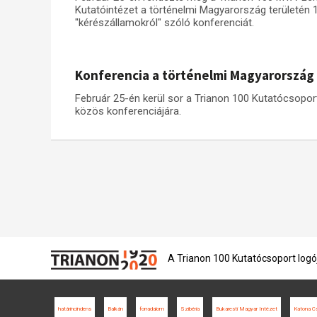
Kutatóintézet a történelmi Magyarország területén 19
"kérészállamokról" szóló konferenciát.
Konferencia a történelmi Magyarország 
Február 25-én kerül sor a Trianon 100 Kutatócsopo
közös konferenciájára.
A Trianon 100 Kutatócsoport logó
határincindens
Balkán
forradalom
Szibéria
Bukaresti Magyar Intézet
Katona C