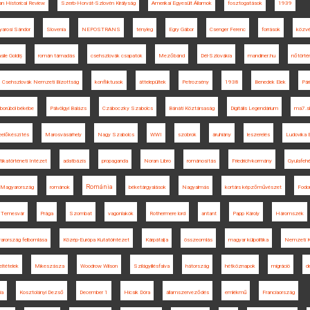
n Historical Review
Szerb-Horvát-Szlovén Királyság
Amerikai Egyesült Államok
fosztogatások
1939
arosi Sándor
Slovenia
NEPOSTRANS
tényleg
Egry Gábor
Csenger Ferenc
források
közvé
sile Goldiș
román támadás
csehszlovák csapatok
Mezőbánd
Dél-Szlovákia
mandiner.hu
nőtörté
Csehszlovák Nemzeti Bizottság
konfliktusok
áttelepültek
Petrozsény
1938
Benedek Elek
Pár
borúból békébe
Pálvölgyi Balázs
Czáboczky Szabolcs
Bánáti Köztársaság
Digitális Legendárium
ma7.s
eelőkészítés
Marosvásárhely
Nagy Szabolcs
WWI
szobrok
áruhiány
leszerelés
Ludovika 
itikatörténeti Intézet
adatbázis
propaganda
Noran Libro
románosítás
Friedrich-kormány
Gyulafehé
Románia
i Magyarország
románok
béketárgyalások
Nagyalmás
kortárs képzőművészet
Fodo
Temesvár
Prága
Szombat
vagonlakók
Rothermere lord
antant
Papp Károly
Háromszék
arország felbomlása
Közép-Európa Kutatóintézet
Kárpátalja
összeomlás
magyar külpolitika
Nemzeti K
eltételek
Mikeszásza
Woodrow Wilson
Szilágyillésfalva
hátország
hétköznapok
migráció
d
ia
Kosztolányi Dezső
December 1
Hicsik Dóra
államszerveződés
emlékmű
Franciaország