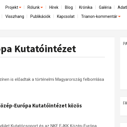
Projekt
Rólunk
Hírek
Blog
Krónika
Galéria
Adat
Visszhang
Publikációk
Kapcsolat
Trianon-kommentár
Előzmények
A kutatócsoport működéséről
Emlék
Dokumentumok
Nemzetközi kontextus: iratok és interpretációk
Munkatársaink
Mene
A trianoni szerződés
Az összeomlás és a magyar társadalom
P
pa Kutatóintézet
Műhelymunkák
A békerendszer megszilárdulása
Utókor és emlékezet
zínen is előadtak a történelmi Magyarország felbomlása
F
 Közép-Európa Kutatóintézet közös
ndület Kutatócsoport és az NKE EJKK Közép-Európa