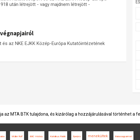
E
18 után létrejött - vagy majdnem létrejött -
végnapjairól
rt és az NKE EJKK Közép-Európa Kutatóintézetének
ja az MTA BTK tulajdona, és kizárólag a hozzájárulásával történhet a f
menekültek
saba
Müller Rolf
BBC History
Katolikus Rádió
Eperjes
Balassagyarmat