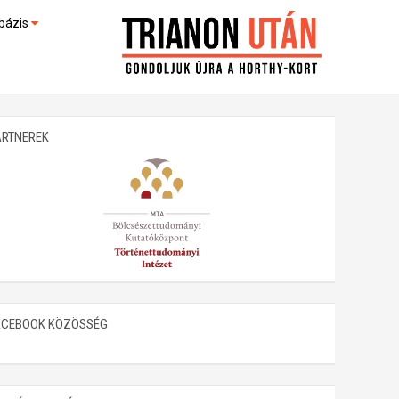
bázis
művek (feltöltés alatt)
kültek
ARTNEREK
ACEBOOK KÖZÖSSÉG