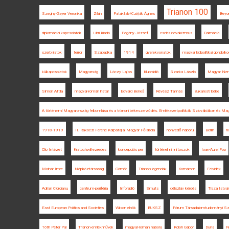
Trianon 100
Szeghy-Gayer Veronika
Zilah
Patakfalvi-Czirják Ágnes
Beyo
diplomáciai kapcsolatok
Libri Kiadó
Pogány József
csehszlovakizmus
Dalmácia
szerb iratok
terror
Szabadka
1914
gyerekvonatok
magyar külpolitikai gondolk
külkapcsolatok
Magyarság
Lóczy Lajos
Klubrádió
Szarka László
Magyar Ne
Simon Attila
magyar-román határ
Edvard Beneš
Révész Tamás
Bukaresti béke
A történelmi Magyarország felbomlása és a trianoni békeszerződés. Emlékezetpolitikák Szlovákiában és Ma
1918-1919
II. Rákóczi Ferenc Kárpátaljai Magyar Főiskola
honvédő háború
Berlin
h
Clio Intézet
Kratochwill ezredes
koncepciós per
történelmi mítoszok
Ioan-Aurel Pop
Molnár Imre
Népköztársaság
Gömör
Trianon-legendák
Komárom
Felvidék
Adrian Cioroianu
centrum-periféria
Inforádió
Smuts
délszláv kérdés
Tisza Istvá
East European Politics and Societies
Wilson elnök
BUKSZ
Fórum Társadalomtudományi S
Tóth Péter Pál
Trianon-emlékművek
magyar-román háború
Koloh Gábor
Duna
N