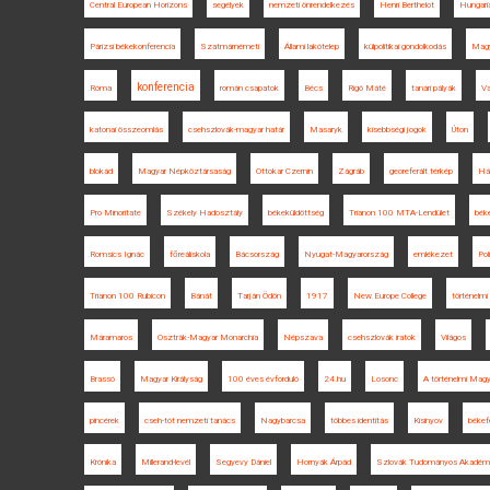
Central European Horizons
segélyek
nemzeti önrendelkezés
Henri Berthelot
Hungaria
Párizsi békekonferencia
Szatmárnémeti
Állami lakótelep
külpolitikai gondolkodás
Magy
konferencia
Róma
román csapatok
Bécs
Rigó Máté
tanári pályák
Va
katonai összeomlás
csehszlovák-magyar határ
Masaryk
kisebbségi jogok
Úton
blokád
Magyar Népköztársaság
Ottokar Czernin
Zágráb
georeferált térkép
Há
Pro Minoritate
Székely Hadosztály
békeküldöttség
Trianon 100 MTA-Lendület
bék
Romsics Ignác
főreáliskola
Bácsország
Nyugat-Magyarország
emlékezet
Pol
Trianon 100 Rubicon
Bánát
Tarján Ödön
1917
New Europe College
történelm
Máramaros
Osztrák-Magyar Monarchia
Népszava
csehszlovák iratok
Világos
Brassó
Magyar Királyság
100 éves évforduló
24.hu
Losonc
A történelmi Magy
pincérek
cseh-tót nemzeti tanács
Nagybarcsa
többes identitás
Kisinyov
békef
Krónika
Millerand-levél
Segyevy Dániel
Hornyák Árpád
Szlovák Tudományos Akadém