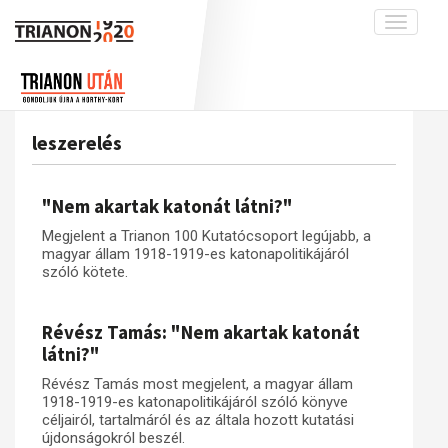
Toggle
navigati
Projekt
Rólunk
Előzmények
Hírek
A kutatócsoport működéséről
Nemzetközi kontextus: iratok és
leszerelés
interpretációk
Blog
Munkatársaink
Az összeomlás és a magyar társadalom
Krónika
"Nem akartak katonát látni?"
A békerendszer megszilárdulása
Galéria
Megjelent a Trianon 100 Kutatócsoport legújabb, a
Utókor és emlékezet
Adatbázis
magyar állam 1918-1919-es katonapolitikájáról
szóló kötete.
Visszhang
Emlékművek (feltöltés alatt)
Publikációk
Menekültek
Révész Tamás: "Nem akartak katonát
Kapcsolat
látni?"
Trianon-kommentár
Révész Tamás most megjelent, a magyar állam
1918-1919-es katonapolitikájáról szóló könyve
Dokumentumok
céljairól, tartalmáról és az általa hozott kutatási
újdonságokról beszél.
A trianoni szerződés