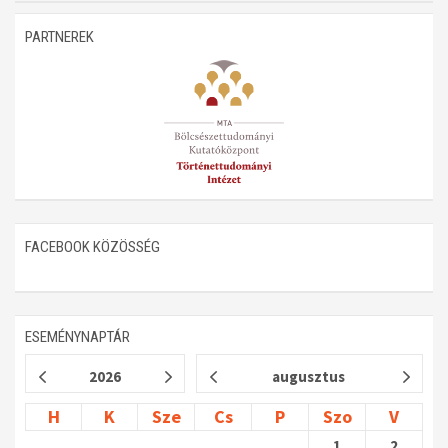
Műhelymunkák
PARTNEREK
FACEBOOK KÖZÖSSÉG
ESEMÉNYNAPTÁR
2026
augusztus
H
K
Sze
Cs
P
Szo
V
1
2