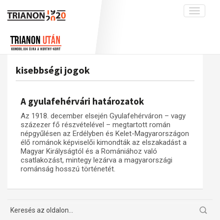
Toggle
navigati
Projekt
Rólunk
Előzmények
Hírek
A kutatócsoport működéséről
Nemzetközi kontextus: iratok és
kisebbségi jogok
interpretációk
Blog
Munkatársaink
Az összeomlás és a magyar társadalom
Krónika
A gyulafehérvári határozatok
A békerendszer megszilárdulása
Galéria
Az 1918. december elsején Gyulafehérváron – vagy
Utókor és emlékezet
Adatbázis
százezer fő részvételével – megtartott román
népgyűlésen az Erdélyben és Kelet-Magyarországon
Visszhang
Emlékművek (feltöltés alatt)
élő románok képviselői kimondták az elszakadást a
Magyar Királyságtól és a Romániához való
Publikációk
Menekültek
csatlakozást, mintegy lezárva a magyarországi
románság hosszú történetét.
Kapcsolat
Trianon-kommentár
Dokumentumok
A trianoni szerződés