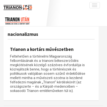
Toggle
navigati
Projekt
Rólunk
Előzmények
Hírek
A kutatócsoport működéséről
Nemzetközi kontextus: iratok és
nacionalizmus
interpretációk
Blog
Munkatársaink
Az összeomlás és a magyar társadalom
Krónika
Trianon a kortárs művészetben
A békerendszer megszilárdulása
Galéria
Feltehetően a történelmi Magyarország
Utókor és emlékezet
Adatbázis
felbomlásának és a trianoni békeszerződés
megkötésének közelgő százéves évfordulója is
Visszhang
Emlékművek (feltöltés alatt)
közrejátszik benne, hogy a történészek és
politikusok valójában sosem szűnő érdeklődése
Publikációk
Menekültek
mellett mintha a művészeti szcéna is kezdené
felfedezni magának „Trianon” kérdéskörét (az
Kapcsolat
országszerte – és a Kárpát-medencében –
Trianon-kommentár
sokasodó Trianon-emlékműveken túl is).
Dokumentumok
A trianoni szerződés