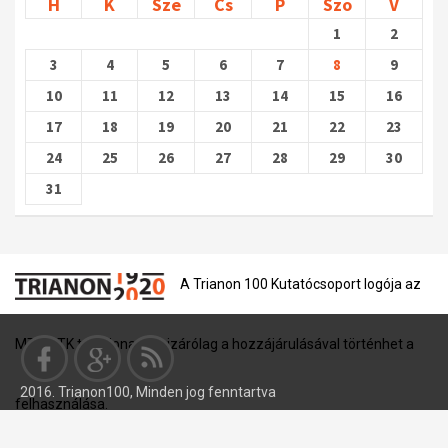
H
K
Sze
Cs
P
Szo
V
1
2
3
4
5
6
7
8
9
10
11
12
13
14
15
16
17
18
19
20
21
22
23
24
25
26
27
28
29
30
31
A Trianon 100 Kutatócsoport logója az
MTA BTK tulajdona, és kizárólag a hozzájárulásával történhet a
2016. Trianon100, Minden jog fenntartva
felhasználása.