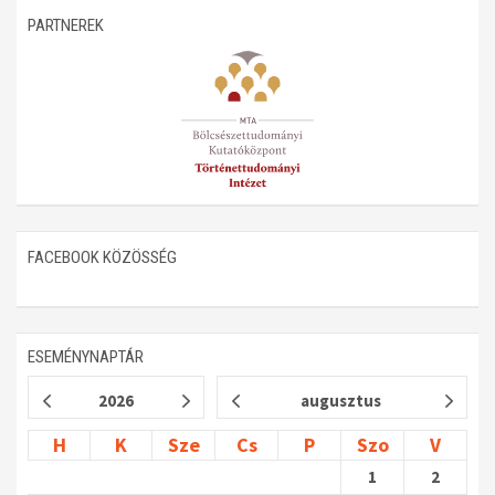
PARTNEREK
Műhelymunkák
FACEBOOK KÖZÖSSÉG
ESEMÉNYNAPTÁR
2026
augusztus
H
K
Sze
Cs
P
Szo
V
1
2