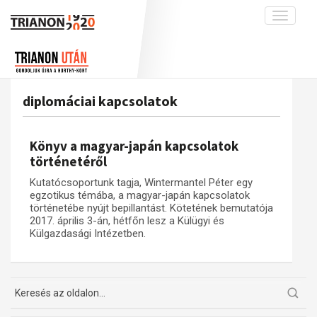
Toggle
navigati
Projekt
Rólunk
Előzmények
Hírek
A kutatócsoport működéséről
Nemzetközi kontextus: iratok és
diplomáciai kapcsolatok
interpretációk
Blog
Munkatársaink
Az összeomlás és a magyar társadalom
Krónika
Könyv a magyar-japán kapcsolatok
A békerendszer megszilárdulása
Galéria
történetéről
Utókor és emlékezet
Adatbázis
Kutatócsoportunk tagja, Wintermantel Péter egy
egzotikus témába, a magyar-japán kapcsolatok
Visszhang
Emlékművek (feltöltés alatt)
történetébe nyújt bepillantást. Kötetének bemutatója
2017. április 3-án, hétfőn lesz a Külügyi és
Publikációk
Menekültek
Külgazdasági Intézetben.
Kapcsolat
Trianon-kommentár
Dokumentumok
A trianoni szerződés