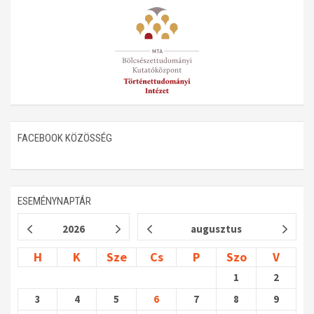
Műhelymunkák
FACEBOOK KÖZÖSSÉG
ESEMÉNYNAPTÁR
2026
augusztus
H
K
Sze
Cs
P
Szo
V
1
2
3
4
5
6
7
8
9