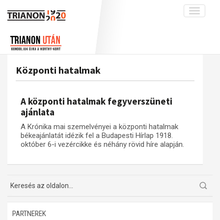
Toggle
navigati
Projekt
Rólunk
Előzmények
Hírek
A kutatócsoport működéséről
Nemzetközi kontextus: iratok és
Központi hatalmak
interpretációk
Blog
Munkatársaink
Az összeomlás és a magyar társadalom
Krónika
A központi hatalmak fegyverszüneti
A békerendszer megszilárdulása
Galéria
ajánlata
Utókor és emlékezet
Adatbázis
A Krónika mai szemelvényei a központi hatalmak
békeajánlatát idézik fel a Budapesti Hírlap 1918.
Visszhang
Emlékművek (feltöltés alatt)
október 6-i vezércikke és néhány rövid híre alapján.
Publikációk
Menekültek
Kapcsolat
Trianon-kommentár
Dokumentumok
PARTNEREK
A trianoni szerződés