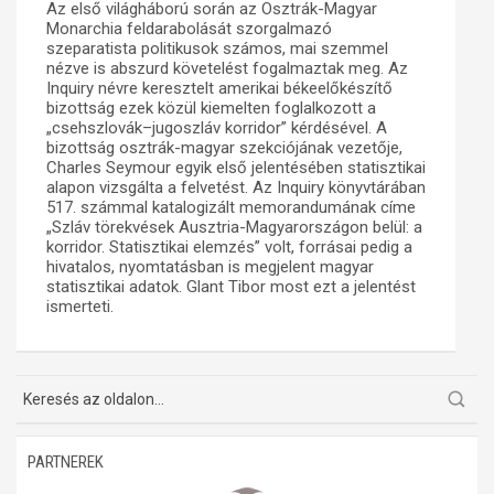
Az első világháború során az Osztrák-Magyar
Monarchia feldarabolását szorgalmazó
Műhelymunkák
szeparatista politikusok számos, mai szemmel
nézve is abszurd követelést fogalmaztak meg. Az
Inquiry névre keresztelt amerikai békeelőkészítő
bizottság ezek közül kiemelten foglalkozott a
„csehszlovák–jugoszláv korridor” kérdésével. A
bizottság osztrák-magyar szekciójának vezetője,
Charles Seymour egyik első jelentésében statisztikai
alapon vizsgálta a felvetést. Az Inquiry könyvtárában
517. számmal katalogizált memorandumának címe
„Szláv törekvések Ausztria-Magyarországon belül: a
korridor. Statisztikai elemzés” volt, forrásai pedig a
hivatalos, nyomtatásban is megjelent magyar
statisztikai adatok. Glant Tibor most ezt a jelentést
ismerteti.
PARTNEREK