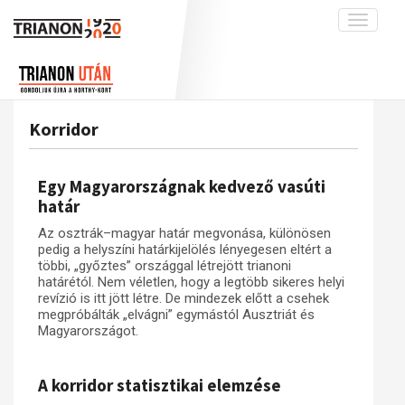
Toggle
navigati
Projekt
Rólunk
Előzmények
Hírek
A kutatócsoport működéséről
Nemzetközi kontextus: iratok és
Korridor
interpretációk
Blog
Munkatársaink
Az összeomlás és a magyar társadalom
Krónika
Egy Magyarországnak kedvező vasúti
A békerendszer megszilárdulása
Galéria
határ
Utókor és emlékezet
Adatbázis
Az osztrák–magyar határ megvonása, különösen
pedig a helyszíni határkijelölés lényegesen eltért a
Visszhang
Emlékművek (feltöltés alatt)
többi, „győztes” országgal létrejött trianoni
határétól. Nem véletlen, hogy a legtöbb sikeres helyi
Publikációk
Menekültek
revízió is itt jött létre. De mindezek előtt a csehek
Kapcsolat
megpróbálták „elvágni” egymástól Ausztriát és
Magyarországot.
Trianon-kommentár
Dokumentumok
A korridor statisztikai elemzése
A trianoni szerződés