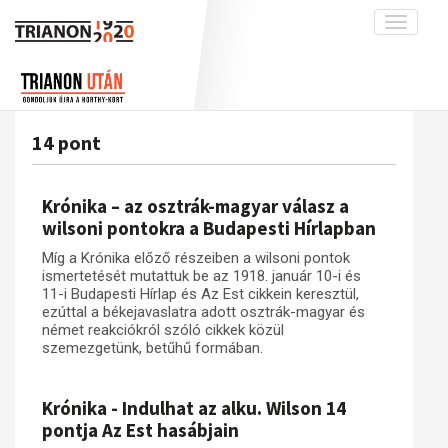
Toggle
navigati
Projekt
Rólunk
Előzmények
Hírek
A kutatócsoport működéséről
Nemzetközi kontextus: iratok és
14 pont
interpretációk
Blog
Munkatársaink
Az összeomlás és a magyar társadalom
Krónika
Krónika – az osztrák-magyar válasz a
A békerendszer megszilárdulása
Galéria
wilsoni pontokra a Budapesti Hírlapban
Utókor és emlékezet
Adatbázis
Míg a Krónika előző részeiben a wilsoni pontok
ismertetését mutattuk be az 1918. január 10-i és
Visszhang
Emlékművek (feltöltés alatt)
11-i Budapesti Hírlap és Az Est cikkein keresztül,
ezúttal a békejavaslatra adott osztrák-magyar és
Publikációk
Menekültek
német reakciókról szóló cikkek közül
Kapcsolat
szemezgetünk, betűhű formában.
Trianon-kommentár
Krónika - Indulhat az alku. Wilson 14
Dokumentumok
pontja Az Est hasábjain
A trianoni szerződés