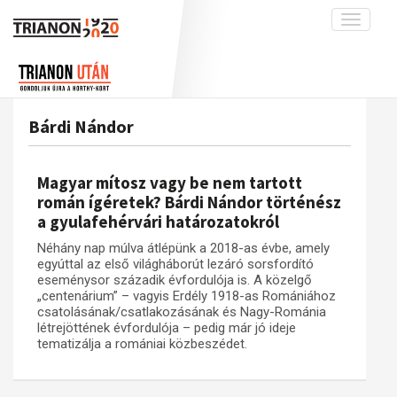
Toggle
navigati
Projekt
Rólunk
Előzmények
Hírek
A kutatócsoport működéséről
Nemzetközi kontextus: iratok és
Bárdi Nándor
interpretációk
Blog
Munkatársaink
Az összeomlás és a magyar társadalom
Krónika
Magyar mítosz vagy be nem tartott
A békerendszer megszilárdulása
Galéria
román ígéretek? Bárdi Nándor történész
a gyulafehérvári határozatokról
Utókor és emlékezet
Adatbázis
Néhány nap múlva átlépünk a 2018-as évbe, amely
Visszhang
Emlékművek (feltöltés alatt)
egyúttal az első világháborút lezáró sorsfordító
Publikációk
eseménysor századik évfordulója is. A közelgő
Menekültek
„centenárium” – vagyis Erdély 1918-as Romániához
Kapcsolat
csatolásának/csatlakozásának és Nagy-Románia
létrejöttének évfordulója – pedig már jó ideje
Trianon-kommentár
tematizálja a romániai közbeszédet.
Dokumentumok
A trianoni szerződés