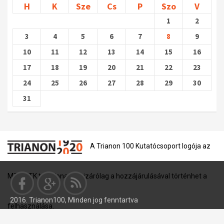
H
K
Sze
Cs
P
Szo
V
1
2
3
4
5
6
7
8
9
10
11
12
13
14
15
16
17
18
19
20
21
22
23
24
25
26
27
28
29
30
31
A Trianon 100 Kutatócsoport logója az
MTA BTK tulajdona, és kizárólag a hozzájárulásával történhet a
2016. Trianon100, Minden jog fenntartva
felhasználása.