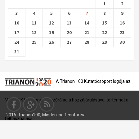
1
2
3
4
5
6
7
8
9
10
11
12
13
14
15
16
17
18
19
20
21
22
23
24
25
26
27
28
29
30
31
A Trianon 100 Kutatócsoport logója az
MTA BTK tulajdona, és kizárólag a hozzájárulásával történhet a
2016. Trianon100, Minden jog fenntartva
felhasználása.