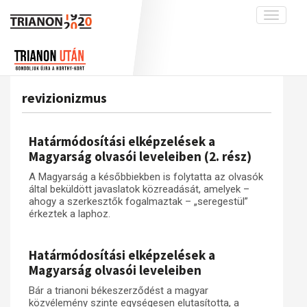
Toggle
navigati
Projekt
Rólunk
Előzmények
Hírek
A kutatócsoport működéséről
Nemzetközi kontextus: iratok és
revizionizmus
interpretációk
Blog
Munkatársaink
Az összeomlás és a magyar társadalom
Krónika
Határmódosítási elképzelések a
A békerendszer megszilárdulása
Galéria
Magyarság olvasói leveleiben (2. rész)
Utókor és emlékezet
Adatbázis
A Magyarság a későbbiekben is folytatta az olvasók
által beküldött javaslatok közreadását, amelyek –
Visszhang
Emlékművek (feltöltés alatt)
ahogy a szerkesztők fogalmaztak – „seregestül”
érkeztek a laphoz.
Publikációk
Menekültek
Kapcsolat
Határmódosítási elképzelések a
Trianon-kommentár
Magyarság olvasói leveleiben
Dokumentumok
Bár a trianoni békeszerződést a magyar
közvélemény szinte egységesen elutasította, a
A trianoni szerződés