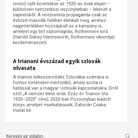
revízió nyílt követelése az 1920-as évek elején –
különösen nemzetközi viszonylatban – lekerült a
Műhelymunkák
napirendről. A revizionista propaganda csak az
évtized második felében élénkült meg, amihez
nagymértékben hozzájárult az a kampány is,
amelyet egy brit sajtómágnás, Rothermere lord
(Harold Sidney Harmsworth, Rothermere vikomtja)
kezdeményezett.
A trianoni évszázad egyik szlovák
olvasata
A trianoni békeszerződés Szlovákia számára is
fontos történelmi mérföldkő, amely azóta is
hatással van a magyar–szlovák kapcsolatokra. Erről
szól „A nemzet élete örök. Száz év Trianon óta
1920–2020” című, 2020-ban Pozsonyban kiadott
könyv, amelyet munkatársunk, Zahorán Csaba
mutat be.