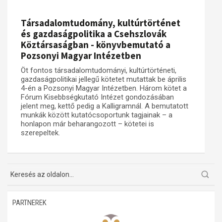
Társadalomtudomány, kultúrtörténet
és gazdaságpolitika a Csehszlovák
Köztársaságban - könyvbemutató a
Pozsonyi Magyar Intézetben
Öt fontos társadalomtudományi, kultúrtörténeti,
gazdaságpolitikai jellegű kötetet mutattak be április
4-én a Pozsonyi Magyar Intézetben. Három kötet a
Fórum Kisebbségkutató Intézet gondozásában
jelent meg, kettő pedig a Kalligramnál. A bemutatott
munkák között kutatócsoportunk tagjainak – a
honlapon már beharangozott – kötetei is
szerepeltek.
PARTNEREK