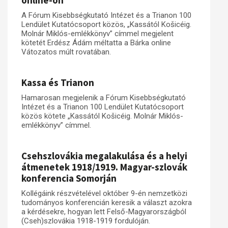
online-on
A Fórum Kisebbségkutató Intézet és a Trianon 100
Műhelymunkák
Lendület Kutatócsoport közös, „Kassától Košicéig.
Molnár Miklós-emlékkönyv” címmel megjelent
kötetét Erdész Ádám méltatta a Bárka online
Vátozatos múlt rovatában.
Kassa és Trianon
Hamarosan megjelenik a Fórum Kisebbségkutató
Intézet és a Trianon 100 Lendület Kutatócsoport
közös kötete „Kassától Košicéig. Molnár Miklós-
emlékkönyv” címmel.
Csehszlovákia megalakulása és a helyi
átmenetek 1918/1919. Magyar-szlovák
konferencia Somorján
Kollégáink részvételével október 9-én nemzetközi
tudományos konferencián keresik a választ azokra
a kérdésekre, hogyan lett Felső-Magyarországból
(Cseh)szlovákia 1918-1919 fordulóján.