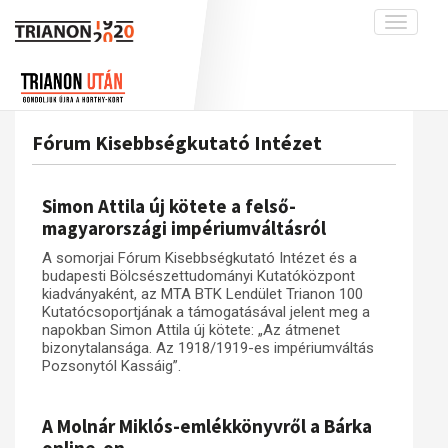
Toggle
navigati
Projekt
Rólunk
Előzmények
Hírek
A kutatócsoport működéséről
Nemzetközi kontextus: iratok és
Fórum Kisebbségkutató Intézet
interpretációk
Blog
Munkatársaink
Az összeomlás és a magyar társadalom
Krónika
Simon Attila új kötete a felső-
A békerendszer megszilárdulása
Galéria
magyarországi impériumváltásról
Utókor és emlékezet
Adatbázis
A somorjai Fórum Kisebbségkutató Intézet és a
budapesti Bölcsészettudományi Kutatóközpont
Visszhang
Emlékművek (feltöltés alatt)
kiadványaként, az MTA BTK Lendület Trianon 100
Kutatócsoportjának a támogatásával jelent meg a
Publikációk
Menekültek
napokban Simon Attila új kötete: „Az átmenet
Kapcsolat
bizonytalansága. Az 1918/1919-es impériumváltás
Pozsonytól Kassáig”.
Trianon-kommentár
Dokumentumok
A Molnár Miklós-emlékkönyvről a Bárka
A trianoni szerződés