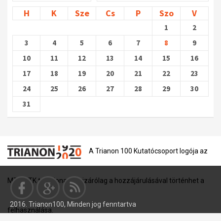
H
K
Sze
Cs
P
Szo
V
1
2
3
4
5
6
7
8
9
10
11
12
13
14
15
16
17
18
19
20
21
22
23
24
25
26
27
28
29
30
31
A Trianon 100 Kutatócsoport logója az
MTA BTK tulajdona, és kizárólag a hozzájárulásával történhet a
2016. Trianon100, Minden jog fenntartva
felhasználása.