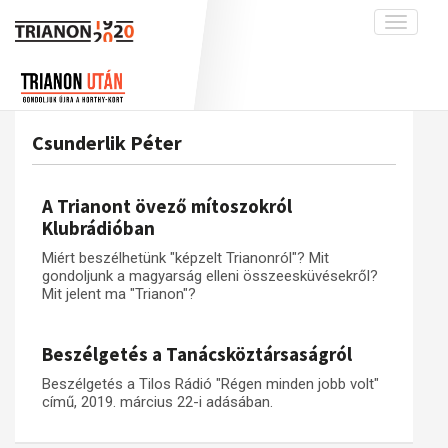
Toggle
navigati
Projekt
Rólunk
Előzmények
Hírek
A kutatócsoport működéséről
Nemzetközi kontextus: iratok és
Csunderlik Péter
interpretációk
Blog
Munkatársaink
Az összeomlás és a magyar társadalom
Krónika
A Trianont övező mítoszokról
A békerendszer megszilárdulása
Galéria
Klubrádióban
Utókor és emlékezet
Adatbázis
Miért beszélhetünk "képzelt Trianonról"? Mit
gondoljunk a magyarság elleni összeesküvésekről?
Visszhang
Emlékművek (feltöltés alatt)
Mit jelent ma "Trianon"?
Publikációk
Menekültek
Kapcsolat
Beszélgetés a Tanácsköztársaságról
Trianon-kommentár
Beszélgetés a Tilos Rádió "Régen minden jobb volt"
című, 2019. március 22-i adásában.
Dokumentumok
A trianoni szerződés