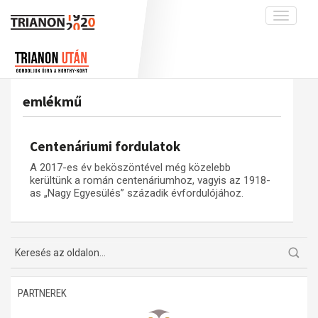
Toggle
navigati
Projekt
Rólunk
Előzmények
Hírek
A kutatócsoport működéséről
Nemzetközi kontextus: iratok és
emlékmű
interpretációk
Blog
Munkatársaink
Az összeomlás és a magyar társadalom
Krónika
Centenáriumi fordulatok
A békerendszer megszilárdulása
Galéria
A 2017-es év beköszöntével még közelebb
Utókor és emlékezet
Adatbázis
kerültünk a román centenáriumhoz, vagyis az 1918-
as „Nagy Egyesülés” századik évfordulójához.
Visszhang
Emlékművek (feltöltés alatt)
Publikációk
Menekültek
Kapcsolat
Trianon-kommentár
Dokumentumok
PARTNEREK
A trianoni szerződés