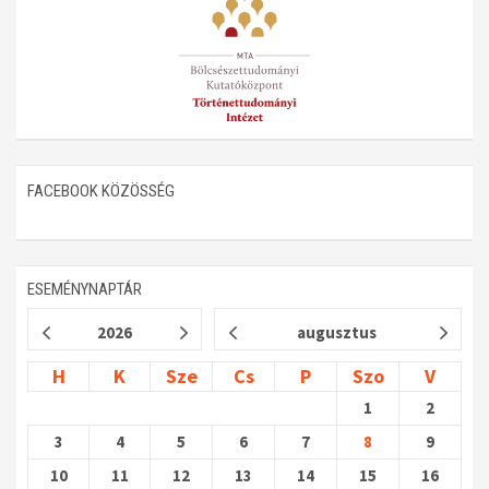
Műhelymunkák
FACEBOOK KÖZÖSSÉG
ESEMÉNYNAPTÁR
2026
augusztus
H
K
Sze
Cs
P
Szo
V
1
2
3
4
5
6
7
8
9
10
11
12
13
14
15
16