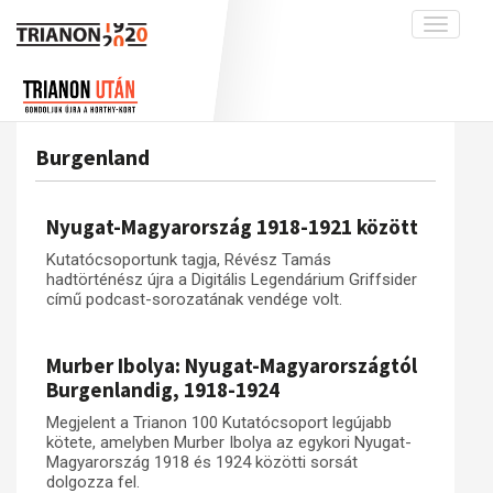
Toggle
navigati
Projekt
Rólunk
Előzmények
Hírek
A kutatócsoport működéséről
Nemzetközi kontextus: iratok és
Burgenland
interpretációk
Blog
Munkatársaink
Az összeomlás és a magyar társadalom
Krónika
Nyugat-Magyarország 1918-1921 között
A békerendszer megszilárdulása
Galéria
Kutatócsoportunk tagja, Révész Tamás
Utókor és emlékezet
Adatbázis
hadtörténész újra a Digitális Legendárium Griffsider
című podcast-sorozatának vendége volt.
Visszhang
Emlékművek (feltöltés alatt)
Publikációk
Menekültek
Murber Ibolya: Nyugat-Magyarországtól
Kapcsolat
Burgenlandig, 1918-1924
Trianon-kommentár
Megjelent a Trianon 100 Kutatócsoport legújabb
kötete, amelyben Murber Ibolya az egykori Nyugat-
Dokumentumok
Magyarország 1918 és 1924 közötti sorsát
dolgozza fel.
A trianoni szerződés