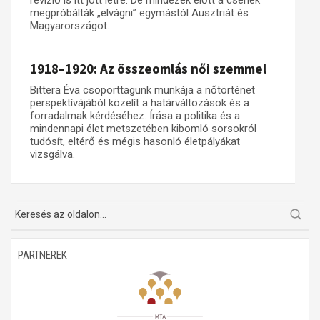
revízió is itt jött létre. De mindezek előtt a csehek
megpróbálták „elvágni” egymástól Ausztriát és
Magyarországot.
1918–1920: Az összeomlás női szemmel
Bittera Éva csoporttagunk munkája a nőtörténet
perspektívájából közelít a határváltozások és a
forradalmak kérdéséhez. Írása a politika és a
mindennapi élet metszetében kibomló sorsokról
tudósít, eltérő és mégis hasonló életpályákat
vizsgálva.
PARTNEREK