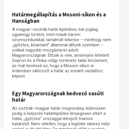
Műhelymunkák
Határmegállapítás a Mosoni-síkon és a
Hanságban
A magyar–osztrák határ kijelölése, bár jogilag
ugyanúgy történt, mint másik három
szomszédunkkal, tartalmát tekintve – minthogy nem
„győztes, kisantant” állammal álltunk szemben –
sokkal nagyobb mozgásteret adott
Magyarországnak. Éltünk is vele, amennyire lehetett.
Sopron és a Pinka-völgy története talán közismert,
az már kevéssé az, hogy a Mosoni-síkon is
érdemben változott a határ az eredeti vázlathoz
képest.
Egy Magyarországnak kedvező vasúti
határ
Az osztrák–magyar határ megvonása, különösen
pedig a helyszíni határkijelölés lényegesen eltért a
többi, „győztes” országgal létrejött trianoni
határétól. Nem véletlen, hogy a legtöbb sikeres helyi