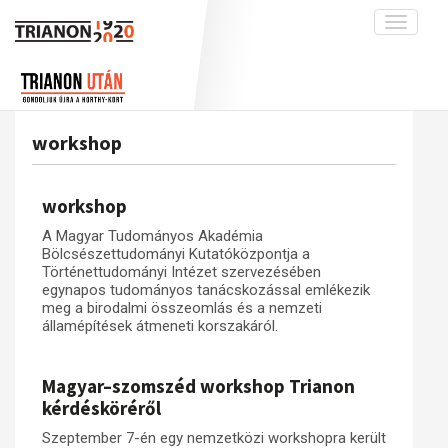
Toggle
navigati
Projekt
Rólunk
Előzmények
Hírek
A kutatócsoport működéséről
Nemzetközi kontextus: iratok és
workshop
interpretációk
Blog
Munkatársaink
Az összeomlás és a magyar társadalom
Krónika
workshop
A békerendszer megszilárdulása
Galéria
A Magyar Tudományos Akadémia
Utókor és emlékezet
Adatbázis
Bölcsészettudományi Kutatóközpontja a
Történettudományi Intézet szervezésében
Visszhang
Emlékművek (feltöltés alatt)
egynapos tudományos tanácskozással emlékezik
meg a birodalmi összeomlás és a nemzeti
Publikációk
Menekültek
államépítések átmeneti korszakáról.
Kapcsolat
Trianon-kommentár
Magyar–szomszéd workshop Trianon
kérdésköréről
Dokumentumok
Szeptember 7-én egy nemzetközi workshopra került
A trianoni szerződés