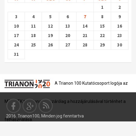
1
2
3
4
5
6
7
8
9
10
11
12
13
14
15
16
17
18
19
20
21
22
23
24
25
26
27
28
29
30
31
A Trianon 100 Kutatócsoport logója az
MTA BTK tulajdona, és kizárólag a hozzájárulásával történhet a
2016. Trianon100, Minden jog fenntartva
felhasználása.