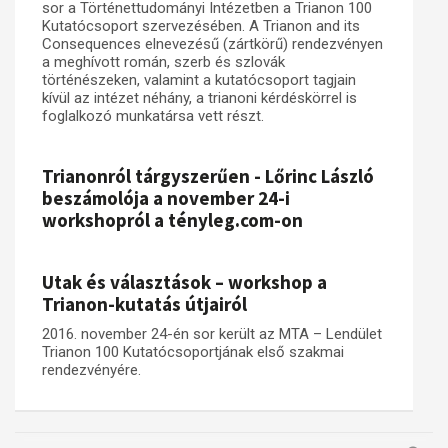
sor a Történettudományi Intézetben a Trianon 100
Kutatócsoport szervezésében. A Trianon and its
Műhelymunkák
Consequences elnevezésű (zártkörű) rendezvényen
a meghívott román, szerb és szlovák
történészeken, valamint a kutatócsoport tagjain
kívül az intézet néhány, a trianoni kérdéskörrel is
foglalkozó munkatársa vett részt.
Trianonról tárgyszerűen - Lőrinc László
beszámolója a november 24-i
workshopról a tényleg.com-on
Utak és választások – workshop a
Trianon-kutatás útjairól
2016. november 24-én sor került az MTA – Lendület
Trianon 100 Kutatócsoportjának első szakmai
rendezvényére.