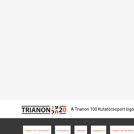
A Trianon 100 Kutatócsoport logó
Trianon 100 Momentum
románosítás
workshop
Nagybarcsa
magyar-szlovák határ