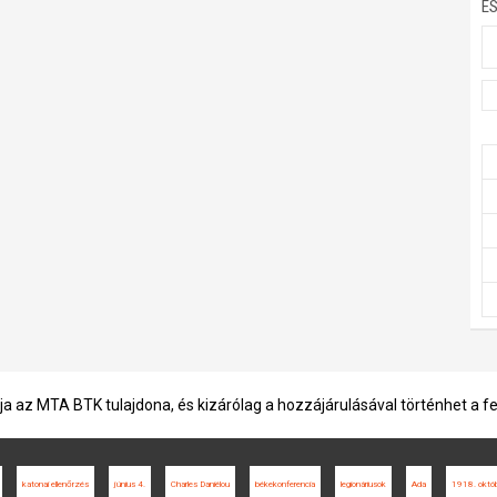
E
ja az MTA BTK tulajdona, és kizárólag a hozzájárulásával történhet a f
katonai ellenőrzés
június 4.
Charles Daniélou
békekonferencia
legionáriusok
Ada
1918. októb