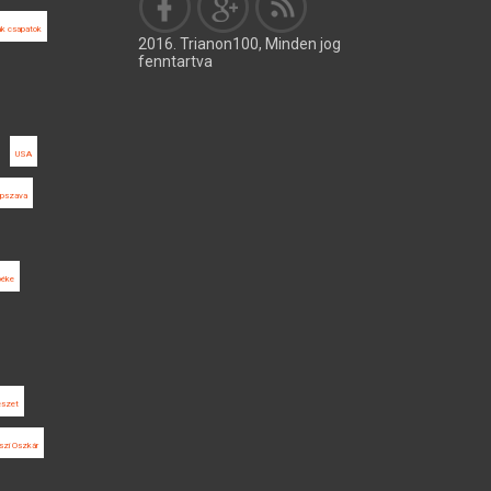
ák csapatok
2016. Trianon100, Minden jog
fenntartva
USA
pszava
béke
észet
szi Oszkár