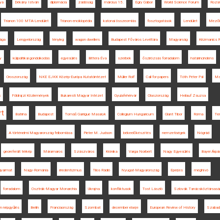
ya
Dékány István
diplomácia
zsidóság
március 15.
Egry Gábor
World Science Forum
Rozs
Trianon 100 MTA-Lendület
Trianon enciklopédia
katonai összeomlás
fosztogatások
Lendület
Mező
ága
Lengyelország
tényleg
wagon dwellers
Budapest Főváros Levéltára
Magyarság
Krizmanics 
y
külpolitikai gondolkodás
egyesülés
Bittera Éva
szerbek
őszirózsás forradalom
határincindens
Oroszország
NKE EJKK Közép-Európa Kutatóintézet
Müller Rolf
Call for papers
Tóth Péter Pál
Ma
s
Földrajzi Közlemények
Bukaresti Magyar Intézet
Gyulafehérvár
Olaszország
Heilauf Zsuzsa
rt
Batrina
Budapest
Tomáš Garrigue Masaryk
Collegium Hungaricum
Glant Tibor
Róma
Te
A történelmi Magyarország felbomlása
Pieter M. Judson
békeelőkészítés
nemzetiségek
Nógrád
georeferált térkép
Máramaros
Szászváros
Krónika
Varga Norbert
Nagy Egyesülés
Bayer Árpá
gyarmat
Nagy-Románia
irredentizmus
Tilos Rádió
Nyugat-Magyarország
Eperjes
meghívó
forradalom
Osztrák-Magyar Monarchia
Ukrajna
konfliktusok
Tost László
Szlovák Tanácsköztársasá
n népgyűlés
Berlin
Franciaország
Szombat
december elseje
European Review of History
Szabad