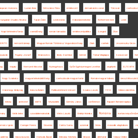
uropean Horizons
Lucian Boia
Mészáros Flóra
emlékezet
demarkációs vonal
Törcsvár
csehszlov
Hungarian Studies Review
Tarján Ödön
szerb iratok
Háborúból békébe
Rothermere lord
Lenin
Napi történelmi forrás
csendőrség
román támadás
emlékezetpolitika
Szeged
Úton
ERITO
nemzeti ünnep
Magyar-Román Történész Vegyesbizottság
Zilah
csehek
Jeszenszky Géza
yula-díj
Pogány József
Marosvécs
Bódy Zsombor
Gömör
Tolnai Világlapja
Szászcsór
Né
ság
Inquiry
Nemzeti Kincstár
Nyíregyháza
Győri Egyházmegyei Levéltár
segélyek
ELTE BTK
Nagy Szabolcs
magyar békeküldöttség
csehszlovák-magyar határ
Román-magyar háború
breszt-litovszki 
Háromegy Királyság
Kolozsi Ádám
Politikatörténeti Intézet
Szarka László
1916
többes identitás
térkép
archívnet
BBTE
Muravidék
Gömöry János
conference
Rapaich Richárd naplója
Románia
mány
török béke
szociáldemokraták
Vörös László
Erdélyi Krónika
kortárs képzőműv
omsics Ignác
Csenger Ferenc
Slovenia
Csinta Samu
azonnali
Déda
második világháború
Já
kadémia
népszavazás
Hornyák Árpád
Miroslav Michela
Brassó
déli határ
Válasz Online