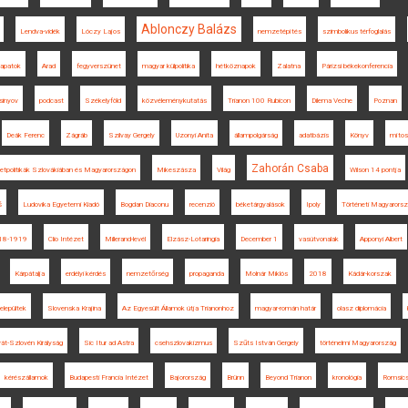
Ablonczy Balázs
Lendva-vidék
Lóczy Lajos
nemzetépítés
szimbolikus térfoglalás
sapatok
Arad
fegyverszünet
magyar külpolitika
hétköznapok
Zalatna
Párizsi békekonferencia
sinyov
podcast
Székelyföld
közvéleménykutatás
Trianon 100 Rubicon
Dilema Veche
Poznan
Deák Ferenc
Zágráb
Szilvay Gergely
Uzonyi Anita
állampolgárság
adatbázis
Könyv
míto
Zahorán Csaba
etpolitikák Szlovákiában és Magyarországon
Mikeszásza
Világ
Wilson 14 pontja
š
Ludovika Egyetemi Kiadó
Bogdan Diaconu
recenzió
béketárgyalások
Ipoly
Történeti Magyarors
18-1919
Clio Intézet
Millerand-levél
Elzász-Lotaringia
December 1
vasútvonalak
Apponyi Albert
Kárpátalja
erdélyi kérdés
nemzetőrség
propaganda
Molnár Miklós
2018
Kádár-korszak
elepültek
Slovenska Krajina
Az Egyesült Államok útja Trianonhoz
magyar-román határ
olasz diplomácia
át-Szlovén Királyság
Sic Itur ad Astra
csehszlovakizmus
Szűts István Gergely
történelmi Magyarország
kérészállamok
Budapesti Francia Intézet
Bajorország
Brünn
Beyond Trianon
kronológia
Romsics