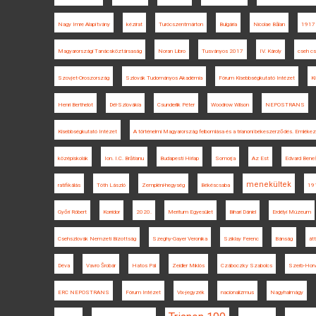
Nagy Imre Alapítvány
kézirat
Turócszentmárton
Bulgária
Nicolae Bălan
1917
Magyarországi Tanácsköztársaság
Noran Libro
Tusványos 2017
IV. Károly
cseh c
Szovjet-Oroszország
Szlovák Tudományos Akadémia
Fórum Kisebbségkutató Intézet
Ki
Henri Berthelot
Dél-Szlovákia
Csunderlik Péter
Woodrow Wilson
NEPOSTRANS
Kisebbségkutató Intézet
A történelmi Magyarország felbomlása és a trianoni békeszerződés. Emlékez
középiskolák
Ion. I.C. Brătianu
Budapesti Hírlap
Somorja
Az Est
Edvard Bene
menekültek
ratifikálás
Tóth László
Zempléni-hegység
Békéscsaba
19
Győri Róbert
Korridor
2020.
Meritum Egyesület
Bihari Dániel
Erdélyi Múzeum
Csehszlovák Nemzeti Bizottság
Szeghy-Gayer Veronika
Sziklay Ferenc
Bánság
átt
Déva
Vavro Šrobár
Hatos Pál
Zeidler Miklós
Czáboczky Szabolcs
Szerb-Horv
ERC NEPOSTRANS
Fórum Intézet
Vix-jegyzék
nacionalizmus
Nagyhalmágy