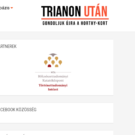
bázis
művek (feltöltés alatt)
kültek
ARTNEREK
ACEBOOK KÖZÖSSÉG