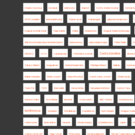
Charles Seymour
románok
élelmezés
Kisjenő
Szőts Zoltán Oszkár
Central E
MTA Lendület
békeküldöttség
Trianon arcai
Habsburgok
gabonacsempészet
magyar-osztrák határ
Papp Károly
Hideg
turanizmus
Magyar Népköztársaság
Bölcsészettudományi Kutatóközpont
bolsevizmus
népességmozgás
Pátria Rádió
H
Csehszlovákia
RMDSZ
1914
Lajtabánság
Történelmi Szemle
Benda G
Takács Róbert
Nagyalmás
történettudomány
Pálvölgyi Balázs
Balkán
katona
Adrian Cioroianu
Mélyi József
Könyvfesztivál
Szent-Ivány József
Maniu Gyula
Teleki Pál
1939
Ruhr-vidék
Simon Attila
társadalomtörténet
Vojtech Tuka
Katona Csaba
Fest Aladár
pincérek
Szászsebes
BBC History
revizionizmus
konferencia
statárium
főreáliskola
mandiner.hu
Kunt Gergely
Magyar Tudo
Háromszék
Bodó Barna
források
Közép-Európa
közélelmezés
Japán
R
Hajnal István Kör
Papp István
Petrozsény
román parlament
Román Tudományos A