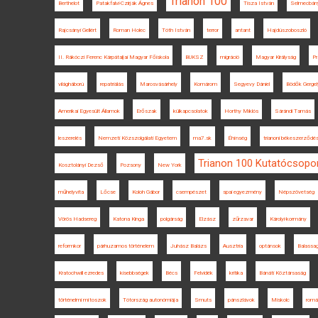
Trianon 100
Berthelot
Patakfalvi-Czirják Ágnes
Tisza István
Selmecbán
Rajcsányi Gellért
Roman Holec
Tóth István
terror
antant
Hajdúszoboszló
II. Rákóczi Ferenc Kárpátaljai Magyar Főiskola
BUKSZ
migráció
Magyar Királyság
Pr
világháború
repatriálás
Marosvásárhely
Komárom
Segyevy Dániel
Bödők Gergel
Amerikai Egyesült Államok
Erőszak
külkapcsolatok
Horthy Miklós
Sárándi Tamás
leszerelés
Nemzeti Közszolgálati Egyetem
ma7.sk
Éhínség
trianoni békeszerződé
Trianon 100 Kutatócsopo
Kosztolányi Dezső
Pozsony
New York
műhelyvita
Lőcse
Koloh Gábor
csempészet
spai egyezmény
Népszövetség
Vörös Hadsereg
Katona Kinga
polgárság
Elzász
zűrzavar
Károlyi-kormány
reformkor
párhuzamos történelem
Juhász Balázs
Ausztria
optánsok
Balassa
Kratochwill ezredes
kisebbségek
Bécs
Felvidék
kritika
Bánáti Köztársaság
történelmi mítoszok
Tótország autonómiája
Smuts
pánszlávok
Miskolc
romá