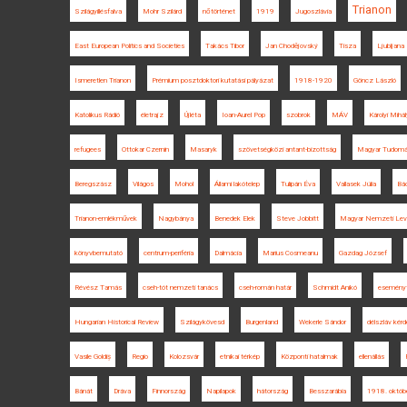
Trianon
Szilágyillésfalva
Mohr Szilárd
nőtörténet
1919
Jugoszlávia
East European Politics and Societies
Takács Tibor
Jan Chodějovský
Tisza
Ljubljana
Ismeretlen Trianon
Prémium posztdoktori kutatási pályázat
1918-1920
Göncz László
Katolikus Rádió
életrajz
Újléta
Ioan-Aurel Pop
szobrok
MÁV
Károlyi Mihál
refugees
Ottokar Czernin
Masaryk
szövetségközi antant-bizottság
Magyar Tudomá
Beregszász
Világos
Mohol
Állami lakótelep
Tulipán Éva
Vallasek Júlia
Bá
Trianon-emlékművek
Nagybánya
Benedek Elek
Steve Jobbitt
Magyar Nemzeti Levé
könyvbemutató
centrum-periféria
Dalmácia
Marius Cosmeanu
Gazdag József
Révész Tamás
cseh-tót nemzeti tanács
cseh-román határ
Schmidt Anikó
eseményt
Hungarian Historical Review
Szilágykövesd
Burgenland
Wekerle Sándor
délszláv kér
Vasile Goldiș
Regio
Kolozsvár
etnikai térkép
Központi hatalmak
ellenállás
Bánát
Dráva
Finnország
Napilapok
hátország
Besszarábia
1918. októb