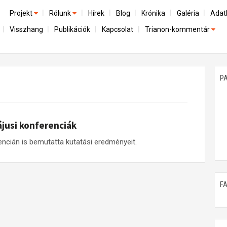
Projekt
Rólunk
Hírek
Blog
Krónika
Galéria
Adat
Visszhang
Publikációk
Kapcsolat
Trianon-kommentár
Előzmények
A kutatócsoport működéséről
Emlék
Dokumentumok
Nemzetközi kontextus: iratok és interpretációk
Munkatársaink
Mene
A trianoni szerződés
Az összeomlás és a magyar társadalom
P
Műhelymunkák
A békerendszer megszilárdulása
Utókor és emlékezet
májusi konferenciák
ncián is bemutatta kutatási eredményeit.
F