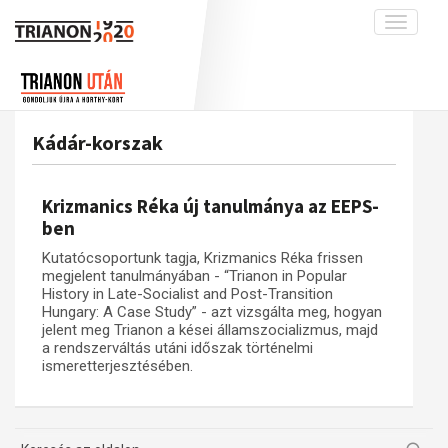
Toggle
navigati
Projekt
Rólunk
Előzmények
Hírek
A kutatócsoport működéséről
Nemzetközi kontextus: iratok és
Kádár-korszak
interpretációk
Blog
Munkatársaink
Az összeomlás és a magyar társadalom
Krónika
Krizmanics Réka új tanulmánya az EEPS-
A békerendszer megszilárdulása
Galéria
ben
Utókor és emlékezet
Adatbázis
Kutatócsoportunk tagja, Krizmanics Réka frissen
megjelent tanulmányában - “Trianon in Popular
Visszhang
Emlékművek (feltöltés alatt)
History in Late-Socialist and Post-Transition
Hungary: A Case Study” - azt vizsgálta meg, hogyan
Publikációk
Menekültek
jelent meg Trianon a kései államszocializmus, majd
Kapcsolat
a rendszerváltás utáni időszak történelmi
ismeretterjesztésében.
Trianon-kommentár
Dokumentumok
A trianoni szerződés