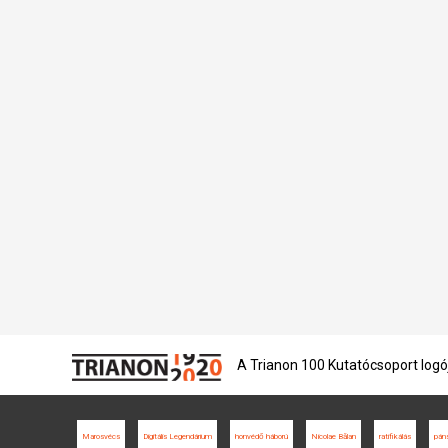
A Trianon 100 Kutatócsoport logó
Marosvécs
Digitális Legendárium
honvédő háború
Nicolae Bălan
ratifikálás
pán