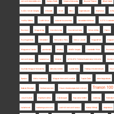
nemzeti önrendelkezés
Európa Rádió
Népköztársaság
Beyond Trianon
Bihari Dániel
Szűts István Gergely
Inforádió
2020
Bécs
legionáriusok
Martonos
évfo
Horthy Miklós
Csáth Géza
katonai összeomlás
társadalomtörténet
SZTE Szabade
Rozsnyó
Magyarság
Horvátország
Huszár-kormány
Simon Attila
Párizs
fosztogatások
forradalom
Mészáros Flóra
Göncz László
Nagyalmás
magyar-
Magyarosi Sándor
gazdaság
tényleg
Bödők Gergely
Csunderlik Péter
Pozsonyi
nemzeti ünnep
turanizmus
Miskolc
MTA BTK Történettudományi Intézete
Kovács 
Osztrák-Magyar Monarchia
délszláv kérdés
Lucian Boia
Földrajzi Közlemények
Tisz
Eperjes
Vörös Hadsereg
Magyar Nemzeti Levéltár
Tarján Ödön
béketárgyalások
Trianon 100
Balkán-félsziget
Rothermere lord
Fórum Kisebbségkutató Intézet
Jászi Oszkár
impériumváltás
Habsburgok
Rajcsányi Gellért
zsidóság
föderali
határtervek
hadseregszervezés
cseh-tót nemzeti tanács
Károlyi Mihály
világháború