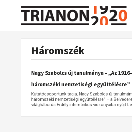
Háromszék
Nagy Szabolcs új tanulmánya - „Az 1916-
háromszéki nemzetiségi együttélésre”
Kutatócsoportunk tagja, Nagy Szabolcs új tanulmány
háromszéki nemzetiségi együttélésre” – a Belvedere
világháborús Erdély interetnikus viszonyaiba nyújt bep