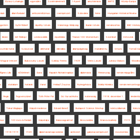
Elzász-Lotaringia
egyesülés
Szatmárnémeti
14 pont
arisztokrácia
BBTE
Közép-Európa
rduló
államfordulat
antiszemitizmus
csempészet
Szlovákia
terror
Hungarian Historical Review
gyetem
Győri Róbert
Apáthy István
Háromegy Királyság
Burián István
románosítás
BBC History
Brünn
brit földrajz
Lendva-vidék
repatriálás
Trianon 100 Momentum
Szombat
mítoszok
osztrák határ
Szászcsór
déli határ
ellenállás
állampolgárság
mandiner.hu
Smuts
Tomáš Gar
 Magyar Intézet
Bukovszky László
Sziklay Ferenc
1939
Vörös László
Juhász Balázs
Woodrow
Ágnes Lilla
nőtörténet
Duna
Rapaich Richárd naplója
diplomácia
Finnország
román népgyűlés
a
statárium
határok
Varsó
Heilauf Zsuzsa
Nyíregyháza
Erdélyi Krónika
román nemzeti eg
Regio
fegyverszünet
Tóth Péter Pál
Sic Itur ad Astra
katonaság
1918. december 1.
irredent
Tolnai Világlapja
Kárpát-medence
Edvard Beneš
Budapest Science Meetup
kérészállamok
Kolozs
zmus
100 éves évforduló
Kárpátalja
Balassagyarmat
Besszarábia
Marosvásárhely
1919
Iaş
1918-1919
1945
diplomáciai kapcsolatok
archívnet
gabonacsempészet
összeomlás
térk