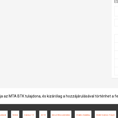
E
ja az MTA BTK tulajdona, és kizárólag a hozzájárulásával történhet a f
szlávok
Mohol
március 15.
2018
breszt-litovszki béke
Charles Daniélou
World Science Forum