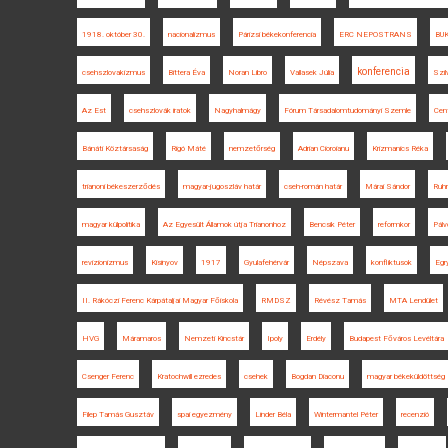
1918. október 30.
nacionalizmus
Párizsi békekonferencia
ERC NEPOSTRANS
BU
konferencia
csehszlovakizmus
Bittera Éva
Noran Libro
Vallasek Júlia
Szil
Az Est
csehszlovák iratok
Nagyhalmágy
Fórum Társadalomtudományi Szemle
Cen
Bánáti Köztársaság
Rigó Máté
nemzetőrség
Adrian Cioroianu
Krizmanics Réka
trianoni békeszerződés
magyar-jugoszláv határ
cseh-román határ
Márai Sándor
Ruhr
magyar külpolitika
Az Egyesült Államok útja Trianonhoz
Bencsik Péter
reformkor
Pálv
revizionizmus
Kisinyov
1917
Gyulafehérvár
Népszava
konfliktusok
Egr
II. Rákóczi Ferenc Kárpátaljai Magyar Főiskola
RMDSZ
Révész Tamás
MTA Lendület
HVG
Máramaros
Nemzeti Kincstár
Ipoly
Erdély
Budapest Főváros Levéltára
Csenger Ferenc
Kratochwill ezredes
csehek
Bogdan Diaconu
magyar békeküldöttség
Filep Tamás Gusztáv
spai egyezmény
Linder Béla
Wintermantel Péter
recenzió