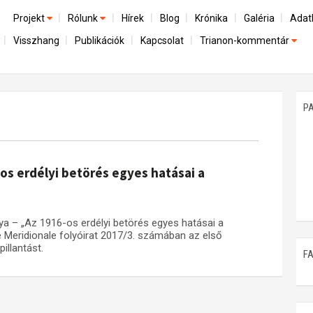
Projekt
Rólunk
Hírek
Blog
Krónika
Galéria
Adat
Visszhang
Publikációk
Kapcsolat
Trianon-kommentár
Előzmények
A kutatócsoport működéséről
Emlék
Dokumentumok
Nemzetközi kontextus: iratok és interpretációk
Munkatársaink
Mene
A trianoni szerződés
Az összeomlás és a magyar társadalom
P
Műhelymunkák
A békerendszer megszilárdulása
Utókor és emlékezet
os erdélyi betörés egyes hatásai a
a – „Az 1916-os erdélyi betörés egyes hatásai a
 Meridionale folyóirat 2017/3. számában az első
illantást.
F