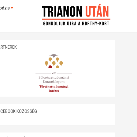
bázis
művek (feltöltés alatt)
kültek
ARTNEREK
ACEBOOK KÖZÖSSÉG