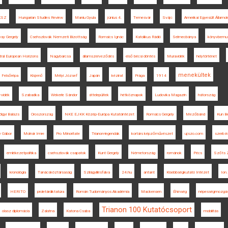
KSZ
Hungarian Studies Review
Maniu Gyula
június 4.
Temesvár
Svájc
Amerikai Egyesült Államo
vay Gergely
Csehszlovák Nemzeti Bizottság
Romsics Ignác
Katolikus Rádió
Selmecbánya
könyvbemu
tral European Horizons
Nagybarcsa
államszerveződés
első bécsi döntés
Muravidék
helytörténet
menekültek
Felsőrépa
Kisjenő
Mélyi József
Japán
kézirat
Prága
1914
-vidék
Szabadka
Wekerle Sándor
áttelepültek
hétköznapok
Ludovika Magazin
hátország
ölgyi Balázs
Oroszország
NKE EJKK Közép-Európa Kutatóintézet
Romsics Gergely
Mezőbánd
Kun Bé
y Gábor
Molnár Imre
Pro Minoritate
Trianon-legendák
kortárs képzőművészet
ujszo.com
szerb ir
emlékezetpolitika
csehszlovák csapatok
Kunt Gergely
Németország
románok
Pécs
Szőts Z
kronológia
Tanácsköztársaság
Szilágyillésfalva
24.hu
antant
Kisebbségkutató Intézet
Ion.
HERITO
proletárdiktatúra
Román Tudományos Akadémia
Mackensen
Éhínség
népességmozgá
Trianon 100 Kutatócsoport
olasz diplomácia
Zalatna
Katona Csaba
mobilitás