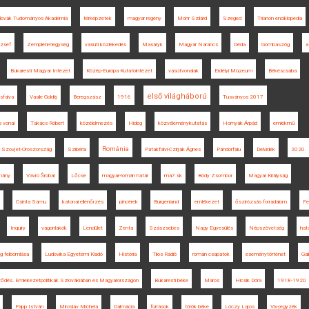
lovák Tudományos Akadémia
térképzetek
magyar regény
Mohr Szilárd
Szeged
Trianon enciklopédia
zsef
Zempléni-hegység
vasúti közlekedés
Masaryk
Magyar Narancs
Déda
Gombaszög
a
Bukaresti Magyar Intézet
Közép-Európa Kutatóintézet
vasútvonalak
Erdélyi Múzeum
Békéscsaba
első világháború
sfalva
Vasile Goldiș
Beregszász
1916
Tusványos 2017
 vonal
Takács Róbert
közélelmezés
Hideg
közvéleménykutatás
Hornyák Árpád
emlékmű
Románia
Szovjet-Oroszország
Szibéria
Patakfalvi-Czirják Ágnes
Pándorfalu
Délvidék
2020.
mány
Vavro Šrobár
Lőcse
magyar-román határ
ma7.sk
Bódy Zsombor
Magyar Királyság
Csinta Samu
katonai ellenőrzés
pincérek
Burgenland
emlékezet
őszirózsás forradalom
Fe
Inquiry
vagonlakók
Lendület
Zenta
Szászsebes
Nagy Egyesülés
Népszövetség
hatá
g felbomlása
Ludovika Egyetemi Kiadó
História
Tilos Rádió
román csapatok
eseménytörténet
Gal
rződés. Emlékezetpolitikák Szlovákiában és Magyarországon
Bukaresti béke
Maros
Hicsik Dóra
1918-1920
Papp István
Miroslav Michela
Dalmácia
források
török béke
Lóczy Lajos
Vix-jegyzék