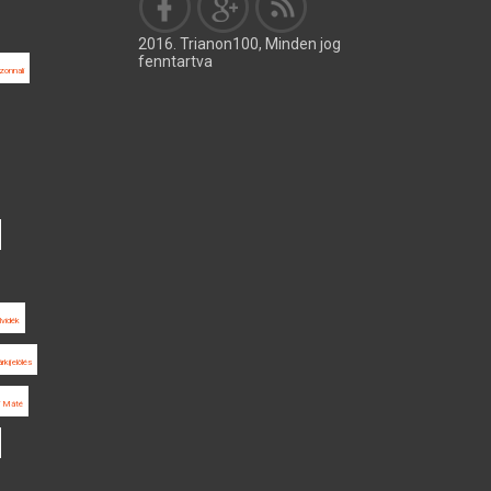
2016. Trianon100, Minden jog
fenntartva
zonnali
lvidék
rkijelölés
i Máté