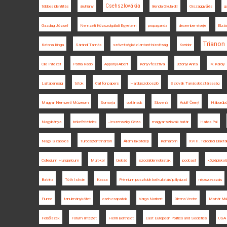
Csehszlovákia
többes identitás
áruhiány
Benda Gyula-díj
Országgyűlés
g
Gazdag József
Nemzeti Közszolgálati Egyetem
propaganda
december elseje
Elzá
Trianon
Katona Kinga
Sárándi Tamás
szövetségközi antant-bizottság
Korridor
Clio Intézet
Pátria Rádió
Apponyi Albert
Könyvfesztivál
Uzonyi Anita
IV. Károly
Lajtabánság
tótok
Call for papers
Hajdúszoboszló
Szlovák Tanácsköztársaság
Magyar Nemzeti Múzeum
Somorja
optánsok
Slovenia
Adolf Černý
Háborúbó
Nagybánya
békefeltételek
Jeszenszky Géza
magyar-szlovák határ
Hatos Pál
Nagy Szabolcs
Turócszentmárton
Állami lakótelep
Komárom
XVIII. Torockói Diáktá
Collegium Hungaricum
Múlt-kor
blokád
szociáldemokraták
podcast
középiskol
Batrina
Tóth István
Kassa
Prémium posztdoktori kutatási pályázat
népszavazás
Fiume
tanulmánykötet
cseh csapatok
Varga Norbert
Dilema Veche
Molnár Mi
Felsőszék
Fórum Intézet
Henri Berthelot
East European Politics and Societies
USA