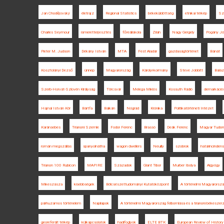
Jan Chodějovský
életrajz
Regional Statistics
békeküldöttség
etnikai térkép
Sz
Charles Seymour
ismeretterjesztés
főreáliskola
Zilah
Nagy Gergely
Pogány Jó
Pieter M. Judson
Dékány István
MTA
Fest Aladár
gazdaságtörténet
Bánát
Kosztolányi Dezső
ünnep
Magyarország
Károlyi-kormány
Steve Jobbitt
Baláz
Szerb-Horvát-Szlovén Királyság
Törcsvár
Melega Miklós
Kossuth Rádió
demarkációs
Hajnal István Kör
Bártfa
Balkán
Nógrád
Krónika
Politikatörténeti Intézet
Karánsebes
Trianoni Szemle
Fodor Ferenc
Brassó
Deák Ferenc
Magyar Tudo
román megszállás
spanyolnátha
wagon dwellers
Neuilly
szobrok
határincindens
Trianon 100 Rubicon
MAPIRE
Századok
Glant Tibor
Murber Ibolya
Algyógy
Mikeszásza
kisebbségek
Bölcsészettudományi Kutatóközpont
A történelmi Magyarorszá
párhuzamos történelem
Napilapok
A történelmi Magyarország felbomlása és a trianoni békesze
georeferált térkép
külkapcsolatok
hadifoglyok
ELTE BTK
European Review of History