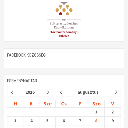
Műhelymunkák
FACEBOOK KÖZÖSSÉG
ESEMÉNYNAPTÁR
2026
augusztus
H
K
Sze
Cs
P
Szo
V
1
2
3
4
5
6
7
8
9