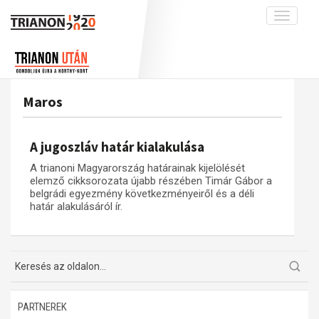
Toggle
navigati
Projekt
Rólunk
Előzmények
Hírek
A kutatócsoport működéséről
Nemzetközi kontextus: iratok és
Maros
interpretációk
Blog
Munkatársaink
Az összeomlás és a magyar társadalom
Krónika
A jugoszláv határ kialakulása
A békerendszer megszilárdulása
Galéria
A trianoni Magyarország határainak kijelölését
Utókor és emlékezet
Adatbázis
elemző cikksorozata újabb részében Timár Gábor a
belgrádi egyezmény következményeiről és a déli
Visszhang
Emlékművek (feltöltés alatt)
határ alakulásáról ír.
Publikációk
Menekültek
Kapcsolat
Trianon-kommentár
Dokumentumok
PARTNEREK
A trianoni szerződés