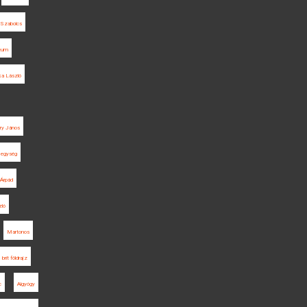
Szabolcs
zeum
ka László
ry János
 egység
 Árpád
zló
Martonos
brit földrajz
c
Algyógy