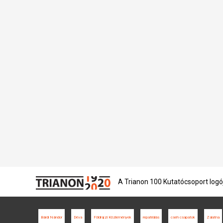
A Trianon 100 Kutatócsoport logó
Bárdi Nándor
Déva
Földrajzi Közlemények
repatriálás
cseh csapatok
Zalatna