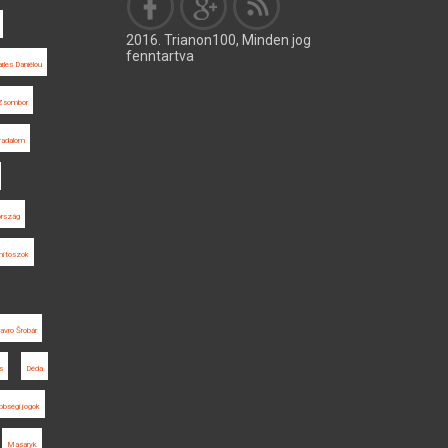
2016. Trianon100, Minden jog
fenntartva
rles Daniélou
Zsombor
radalom
ország
 mítoszok
avro Šrobár
s
Déda
bbségi jogok
Masaryk