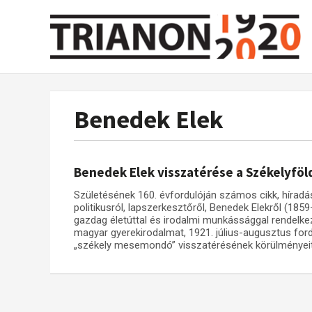
Benedek Elek
Benedek Elek visszatérése a Székelyföl
Születésének 160. évfordulóján számos cikk, híradás
politikusról, lapszerkesztőről, Benedek Elekről (18
gazdag életúttal és irodalmi munkássággal rendelke
magyar gyerekirodalmat, 1921. július-augusztus for
„székely mesemondó” visszatérésének körülményeit 