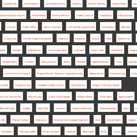
középiskolák
nemzetépítés
Kosztolányi Dezső
meghívó
Miroslav Michela
Murber Ibolya
Bé
isebbségkutató Intézet
etnikai térkép
román parlament
Heilauf Zsuzsa
Nagybánya
népszavazás
recenzió
Zeidler Miklós
Wilson 14 pontja
csehszlovák-magyar határ
centenárium
déli határ
Szepesség
Osztrák-Magyar Monarchia
adatbázis
integráció
Ukrajna
Világ
Molnár Imre
oglyok
Délvidék
föderalizmus
román megszállás
Szlovákia
Takács Tibor
népfelkelők
Magya
Melega Miklós
Szombat
fegyverszünet
Bártfa
azonnali
Kárpát-medence
Tisza
proletár
cseh-tót nemzeti tanács
Magyar-Román Történész Vegyesbizottság
Millerand-levél
Franciaország
Smu
Levéltár
Magyarország
Hungarian Studies Review
nacionalizmus
Magyar Tudomány Ünnepe
anon 100 Momentum
Olaszország
Szűts István Gergely
külkapcsolatok
Timár Gábor
Apponyi Albert
Állami lakótelep
Lendület
Rigó Máté
statárium
Trianon emlékezete
Trianon-legendák
Duna
p
r Rolf
Trianoni Szemle
Marosvécs
Nemzeti Közszolgálati Egyetem
USA
Molnár Miklós
Zágráb
forradalom
Rajcsányi Gellért
román támadás
zsidóság
Bihari Dániel
MTA
Kassa
csehszlo