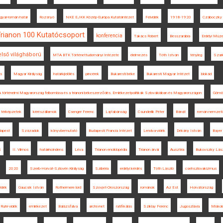
gyar-román határ
Rozsnyó
NKE EJKK Közép-Európa Kutatóintézet
Felvidék
1918-1920
Czáboczky 
Trianon 100 Kutatócsoport
konferencia
Takács Róbert
Besszarábia
Erdélyi Mú
első világháború
MTA BTK Történettudományi Intézete
élelmezés
Tóth István
tényleg
Szar
us
Magyar Királyság
határkijelölés
pincérek
Bukaresti béke
Bukaresti Magyar Intézet
blokád
A történelmi Magyarország felbomlása és a trianoni békeszerződés. Emlékezetpolitikák Szlovákiában és Magyarországon
Gömö
térképzetek
kérészállamok
Csenger Ferenc
Lajtabánság
Csunderlik Péter
Bánát
román nemzeti
apest
Századok
könyvbemutató
Budapesti Francia Intézet
Lendva-vidék
Dékány István
Bayer
S
II. Vilmos
határincindens
Léva
Trianon enciklopédia
Trianon árvái
Ausztria
Bukovszky Lás
2020
Szerb-Horvát-Szlovén Királyság
Szibéria
erdélyi kérdés
Tóth László
csehszlovakizmus
idék
Gaucsík István
Rothermere lord
Szovjet-Oroszország
románok
Az Est
Horvátország
Ruhr-vidék
emlékezet
Balázsfalva
archívnet
ratifikálás
Sziklay Ferenc
Jugoszlávia
Miskol