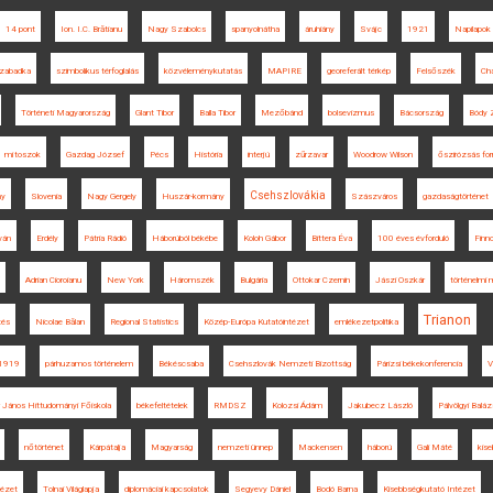
14 pont
Ion. I.C. Brătianu
Nagy Szabolcs
spanyolnátha
áruhiány
Svájc
1921
Napilapok
zabadka
szimbolikus térfoglalás
közvéleménykutatás
MAPIRE
georeferált térkép
Felsőszék
Cha
Történeti Magyarország
Glant Tibor
Balla Tibor
Mezőbánd
bolsevizmus
Bácsország
Bódy 
mítoszok
Gazdag József
Pécs
História
interjú
zűrzavar
Woodrow Wilson
őszirózsás for
Csehszlovákia
ny
Slovenia
Nagy Gergely
Huszár-kormány
Szászváros
gazdaságtörténet
ván
Erdély
Pátria Rádió
Háborúból békébe
Koloh Gábor
Bittera Éva
100 éves évforduló
Finn
Adrian Cioroianu
New York
Háromszék
Bulgária
Ottokar Czernin
Jászi Oszkár
történelmi
Trianon
tés
Nicolae Bălan
Regional Statistics
Közép-Európa Kutatóintézet
emlékezetpolitika
1919
párhuzamos történelem
Békéscsaba
Csehszlovák Nemzeti Bizottság
Párizsi békekonferencia
V
r János Hittudományi Főiskola
békefeltételek
RMDSZ
Kolozsi Ádám
Jakubecz László
Pálvölgyi Baláz
nőtörténet
Kárpátalja
Magyarság
nemzeti ünnep
Mackensen
háború
Gali Máté
kise
ntézet
Tolnai Világlapja
diplomáciai kapcsolatok
Segyevy Dániel
Bodó Barna
Kisebbségkutató Intézet