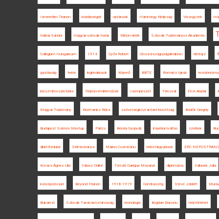
Ismeretlen Trianon
kisebbségek
optánsok
Háromegy Királyság
Vix-jegyzék
ma
Garbai Sándor
magyar-szlovák határ
Wilson elnök
Szlovák Tudományos Akadémia
Collegium Hungaricum
1914
Győri Róbert
Oroszországi polgárháború
életrajz
gazdaság
terror
legionáriusok
Kisjenő
BBTE
Romsics Ignác
revizionizm
breszt-litovszki béke
Trianon-emlékművek
csempészet
Törcsvár
Fest Aladár
Magyar Tudomány
Krizmanics Réka
szövetségközi antant-bizottság
Bödők Gergely
Budapest Science Meetup
Párizs
Benda Gyula-díj
impériumváltás
szerbek
Bud
államfordulat
Selmecbánya
Marius Cosmeanu
béketárgyalások
ERC NEPOSTRAN
Kovács Ágnes Lilla
Válasz Online
Tomáš Garrigue Masaryk
diplomácia
Vallasek Júlia
koncepciós per
Beyond Trianon
1918-1919
Gombaszög
Steve Jobbitt
Murav
Bukarest
Szlovák Tanácsköztársaság
kronológia
Bogdan Diaconu
helytörténet