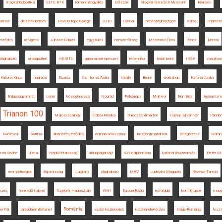
magyar külpolitika
ELTE BTK
román népgyűlés
Erőszak
Magyar Nemzeti Múzeum
Kisinyov
Tamás
délszláv kérdés
New Europe College
2018
Gömör
népességmozgás
Varsó
emlékm
zerződés
refugees
Juhász Balázs
egyesülés
nemzetőrség
Mészáros Flóra
Róma
Brassó
ilágháború
áttelepültek
HERITO
gabonacsempészet
reformkor
török béke
1938
vasútvon
Katona Kinga
migráció
Elzász
Sic Itur ad Astra
Neuilly
Brünn
workshop
Katona Csaba
Balassagyarmat
Lenin
közélelmezés
Nógrád
Felsőrépa
Múlt-kor
Kun Béla
irredentiz
Trianon 100
Marosvásárhely
Erdélyi Krónika
Turócszentmárton
Hajnal István Kör
Pándor
Kolozsvár
Batrina
államszerveződés
demarkációs vonal
Központi hatalmak
Beregszász
Noran 
lema Veche
Újléta
Népköztársaság
állampolgárság
olasz diplomácia
katonai összeomlás
Pieter M
nemzetiségek
Bajorország
Ljubljana
világháború
MÁV
Ludovika Magazin
Révész Tamás
kezés
honvédő háború
Székely Hadosztály
WWI
Európa Rádió
évforduló
konfliktusok
magy
Románia
er Pál
társadalomtörténet
vasúti közlekedés
katonai ellenőrzés
Nagy-Románia
fosz