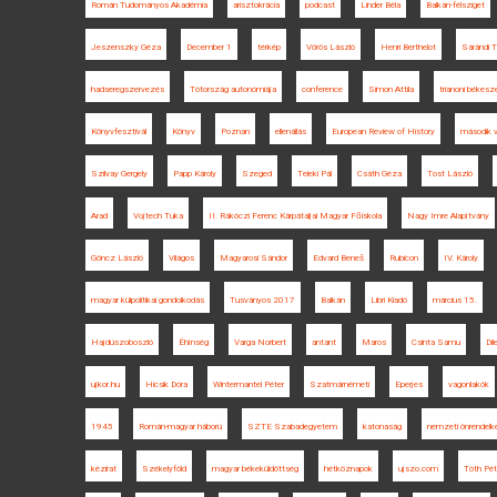
Román Tudományos Akadémia
arisztokrácia
podcast
Linder Béla
Balkán-félsziget
Jeszenszky Géza
December 1
térkép
Vörös László
Henri Berthelot
Sárándi 
hadseregszervezés
Tótország autonómiája
conference
Simon Attila
trianoni békes
Könyvfesztivál
Könyv
Poznan
ellenállás
European Review of History
második v
Szilvay Gergely
Papp Károly
Szeged
Teleki Pál
Csáth Géza
Tost László
Arad
Vojtech Tuka
II. Rákóczi Ferenc Kárpátaljai Magyar Főiskola
Nagy Imre Alapítvány
Göncz László
Világos
Magyarosi Sándor
Edvard Beneš
Rubicon
IV. Károly
magyar külpolitikai gondolkodás
Tusványos 2017
Balkán
Libri Kiadó
március 15.
Hajdúszoboszló
Éhínség
Varga Norbert
antant
Maros
Csinta Samu
Di
ujkor.hu
Hicsik Dóra
Wintermantel Péter
Szatmárnémeti
Eperjes
vagonlakók
1945
Román-magyar háború
SZTE Szabadegyetem
katonaság
nemzeti önrendel
kézirat
Székelyföld
magyar békeküldöttség
hétköznapok
ujszo.com
Tóth Pét