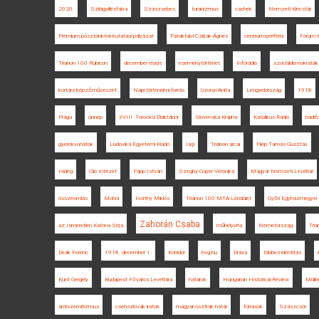
2020.
Szilágyillésfalva
Szászsebes
turanizmus
csehek
Nemzeti Kincstár
Prémium posztdoktori kutatási pályázat
Patakfalvi-Czirják Ágnes
centrum-periféria
Fórum K
Trianon 100 Rubicon
december elseje
eseménytörténet
Inforádió
szociáldemokraták
kortárs képzőművészet
Napi történelmi forrás
Uzonyi Anita
Lengyelország
1918
Prága
ünnep
XVIII. Torockói Diáktábor
Slovenska Krajina
Katolikus Rádió
hadif
gyerekvonatok
Ludovika Egyetemi Kiadó
Iaşi
Trianon arcai
Filep Tamás Gusztáv
Hideg
Clio Intézet
Papp István
Szeghy-Gayer Veronika
Magyar Nemzeti Levéltár
összeomlás
Mohol
Horthy Miklós
Trianon 100 MTA-Lendület
Győri Egyházmegyei 
Zahorán Csaba
az Ismeretlen Katona Sírja
műhelyvita
Németország
Tri
Deák Ferenc
1918. december 1.
Korridor
hvg.hu
Dráva
többes identitás
Kunt Gergely
Budapest Főváros Levéltára
határok
Hungarian Historical Review
Mülle
antiszemitizmus
csehszlovák iratok
magyar-osztrák határ
források
Szászcsór