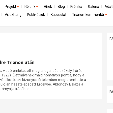
Projekt
Rólunk
Hírek
Blog
Krónika
Galéria
Adat
Visszhang
Publikációk
Kapcsolat
Trianon-kommentár
Előzmények
A kutatócsoport működéséről
Emlék
Dokumentumok
Nemzetközi kontextus: iratok és interpretációk
Munkatársaink
Mene
A trianoni szerződés
Az összeomlás és a magyar társadalom
P
Műhelymunkák
A békerendszer megszilárdulása
Utókor és emlékezet
dre Trianon után
, videó emlékezett meg a legendás székely íróról,
59–1929). Életművének máig homályos pontja, hogy a
ző alkotó, aki bizonyos értelemben megteremtette a
dulóján hazatelepedett Erdélybe. Ablonczy Balázs a
árnyalja írásában.
F