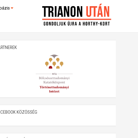
bázis
művek (feltöltés alatt)
kültek
ARTNEREK
ACEBOOK KÖZÖSSÉG