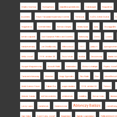
Charles Seymour
Nyíregyháza
külpolitikai gondolkodás
Habsburgok
Nagyalmás
leszerelés
Fórum Társadalomtudományi Szemle
Temesvár
Szőts Zoltán Oszkár
S
Nagybarcsa
Schmidt Anikó
Romsics Gergely
Maniu Gyula
Ipoly
Országgyűlés
román csapatok
East European Politics and Societies
hátország
Zenta
Losonc
Károlyi-kormány
Jan Chodějovský
Mikeszásza
1917
június 4.
spai egyezmé
Mélyi József
1918. október 28.
Tisza István
levéltár
Oroszország
Burián Ist
Nyugat-Magyarország
Kossuth Rádió
Karánsebes
Elzász-Lotaringia
Pogány József
Tanácsköztársaság
München
Nagy Egyesülés
Tilos Rádió
Úton
békeelőkészí
World Science Forum
Tulipán Éva
wagon dwellers
1918. október 30.
Tornova
Wekerle Sándor
első bécsi döntés
emlékérmék
mobilitás
Roman Holec
Brenne
Ablonczy Balázs
Lóczy Lajos
határtervek
Kádár-korszak
csendőrség
Egry Gábor
Szent-Ivány József
Burgenland
Digitális Legendárium
Politikatörténeti I