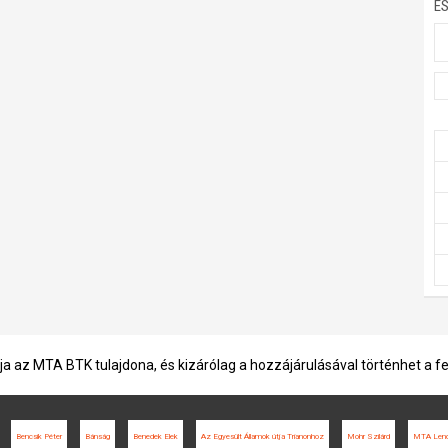
E
ja az MTA BTK tulajdona, és kizárólag a hozzájárulásával történhet a f
Bencsik Péter
Bánság
Benedek Elek
Az Egyesült Államok útja Trianonhoz
Mohr Szilárd
MTA Lend