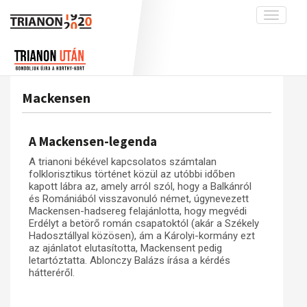
Toggle
navigati
Projekt
Rólunk
Előzmények
Hírek
A kutatócsoport működéséről
Nemzetközi kontextus: iratok és
Mackensen
interpretációk
Blog
Munkatársaink
Az összeomlás és a magyar társadalom
Krónika
A Mackensen-legenda
A békerendszer megszilárdulása
Galéria
A trianoni békével kapcsolatos számtalan
Utókor és emlékezet
Adatbázis
folklorisztikus történet közül az utóbbi időben
kapott lábra az, amely arról szól, hogy a Balkánról
Visszhang
Emlékművek (feltöltés alatt)
és Romániából visszavonuló német, úgynevezett
Mackensen-hadsereg felajánlotta, hogy megvédi
Publikációk
Menekültek
Erdélyt a betörő román csapatoktól (akár a Székely
Hadosztállyal közösen), ám a Károlyi-kormány ezt
Kapcsolat
az ajánlatot elutasította, Mackensent pedig
Trianon-kommentár
letartóztatta. Ablonczy Balázs írása a kérdés
hátteréről.
Dokumentumok
A trianoni szerződés