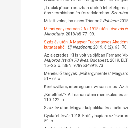
„Ti, akik jóban-rosszban utolsó lehelletig 
összeomlásban és forradalomban.
Szomba
Mi lett volna, ha nincs Trianon?
Rubicon
2018.
Menni vagy maradni? Az 1918 utáni távozás é
Minoritate,
2018/tél 77–99.
Száz év után. A Magyar Tudományos Akadémia
Új Nézőpont
, 2019. 6 (2). 63–70.
kutatásairól.
Az alezredes. Ki is volt valójában Fernand Vi
Majoros István 70 éves
. Budapest, 2019, EL
15–25. o. ISBN: 9789634891673
Menekülő tárgyak. „Műtárgymentés” Magyar
51–79. o.
Kérészállam, interregnum, wilsonizmus. Az á
„Kétéltűek”? A Trianon utáni menekülés és a
110-122. o.
Száz év után. Magyar külpolitika és a béke
Gyulafehérvár 1918. Erdély hajdani székvár
59. o.