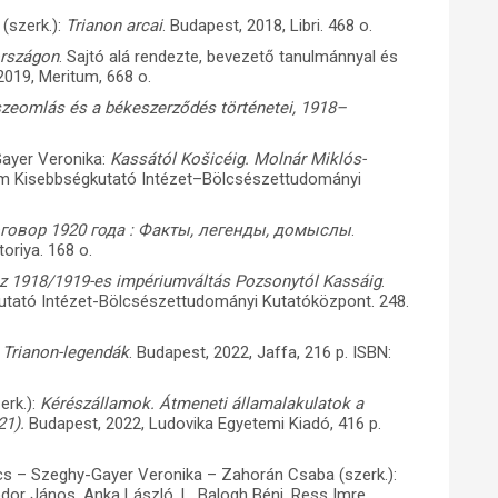
(szerk.):
Trianon arcai
. Budapest, 2018, Libri. 468 o.
országon
. Sajtó alá rendezte, bevezető tanulmánnyal és
 2019, Meritum, 668 o.
szeomlás és a békeszerződés történetei, 1918–
Gayer Veronika:
Kassától Košicéig. Molnár Miklós-
m Kisebbségkutató Intézet–Bölcsészettudományi
овор 1920 года : Факты, легенды, домыслы
.
oriya. 168 o.
Az 1918/1919-es impériumváltás Pozsonytól Kassáig
.
tató Intézet-Bölcsészettudományi Kutatóközpont. 248.
b Trianon-legendák
. Budapest, 2022, Jaffa, 216 p. ISBN:
erk.):
Kérészállamok. Átmeneti államalakulatok a
21).
Budapest, 2022, Ludovika Egyetemi Kiadó, 416 p.
cs – Szeghy-Gayer Veronika – Zahorán Csaba (szerk.):
odor János, Anka László, L. Balogh Béni, Ress Imre,