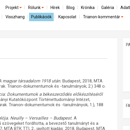
Projekt
Rólunk
Hírek
Blog
Krónika
Galéria
Adat
Visszhang
Publikációk
Kapcsolat
Trianon-kommentár
Előzmények
A kutatócsoport működéséről
Emlék
Dokumentumok
Nemzetközi kontextus: iratok és interpretációk
Munkatársaink
Mene
A trianoni szerződés
Az összeomlás és a magyar társadalom
P
Műhelymunkák
A békerendszer megszilárdulása
Utókor és emlékezet
A magyar társadalom 1918 után.
Budapest, 2018, MTA
rak. Trianon-dokumentumok és -tanulmányok; 2.) 348 o.
ácia: Dokumentumok a békeszerződés előkészítéséről
ányi Kutatóközpont Történettudományi Intézet,
rak. Trianon-dokumentumok és -tanulmányok; 1.), 188
F
ója. Neuilly – Versailles – Budapest.
A
ű szövegeket fordította, a bevezető tanulmányt és a
017, MTA BTK TTI, 2., javított kiadás: 2018, Budapest, MTA