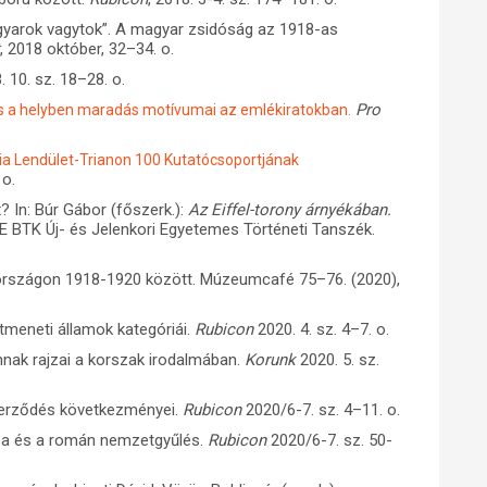
magyarok vagytok”. A magyar zsidóság az 1918-as
t
, 2018 október, 32–34. o.
 10. sz. 18–28. o.
Pro
s a helyben maradás motívumai az emlékiratokban.
 Lendület-Trianon 100 Kutatócsoportjának
 o.
x? In: Búr Gábor (főszerk.):
Az Eiffel-torony árnyékában.
TE BTK Új- és Jelenkori Egyetemes Történeti Tanszék.
országon 1918-1920 között. Múzeumcafé 75–76. (2020),
tmeneti államok kategóriái.
Rubicon
2020. 4. sz. 4–7. o.
nnak rajzai a korszak irodalmában.
Korunk
2020. 5. sz.
szerződés következményei.
Rubicon
2020/6-7. sz. 4–11. o.
osa és a román nemzetgyűlés.
Rubicon
2020/6-7. sz. 50-