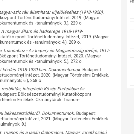
E
agyar-szlovák államhatár kijelöléséhez (1918-1920).
özpont Történettudományi Intézet, 2019. (Magyar
okumentumok és -tanulmányok; 3.), 229 o.
- A magyar állam és hadserege 1918-1919-
tatóközpont Történettudományi Intézet, 2019. (Magyar
okumentumok és -tanulmányok; 4.), 289 o.
a Trianonhoz - Az Inquiry és Magyarország jövője, 1917-
központ Történettudományi Intézet, 2020. (Magyar
okumentumok és -tanulmányok; 5.), 272 o.
yi kérdés 1918-1920-ban. Dokumentumok.
Budapest:
ttudományi Intézet, 2020. (Magyar Történelmi Emlékek.
ulmányok; 6.), 258 o.
 mobilitás, integráció Közép-Európában és
udapest: Bölcsészettudományi Kutatóközpont
örténelmi Emlékek. Okmánytárak. Trianon-
noni békeszerződésről. Dokumentumok.
Budapest:
ttudományi Intézet, 2021. (Magyar Történelmi Emlékek.
ulmányok; 8.)
):
Trianon és a japán diplomácia. Magyar vonatkozású