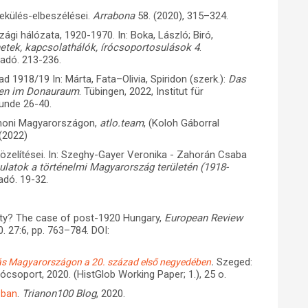
ekülés-elbeszélései.
Arrabona
58. (2020), 315–324.
ági hálózata, 1920-1970. In: Boka, László; Biró,
netek, kapcsolathálók, írócsoportosulások 4
.
iadó. 213-236.
 1918/19 In: Márta, Fata–Olivia, Spiridon (szerk.):
Das
lgen im Donauraum
. Tübingen, 2022, Institut für
unde 26-40.
anoni Magyarországon,
atlo.team
, (Koloh Gáborral
 (2022)
zelítései. In: Szeghy-Gayer Veronika - Zahorán Csaba
latok a történelmi Magyarország területén (1918-
adó. 19-32.
ity? The case of post-1920 Hungary,
European Review
. 27:6, pp. 763–784. DOI:
.
Szeged:
lódás Magyarországon a 20. század első negyedében
soport, 2020. (HistGlob Working Paper; 1.), 25 o.
.
Trianon100 Blog
, 2020.
-ban