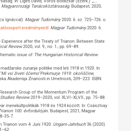
aság. In: Ligeti Dávid, Vörös Boldizsár (szerk.):
„...
A Magyarországi Tanácsköztársaság.
Budapest, 2020,
cs Ignáccal).
Magyar Tudomány
2020. 6. sz. 725–726. o.
Magyar Tudomány
2020. 6.
tatócsoport eredményeiről.
ee Experience after the Treaty of Trianon. Between State
ical Review
2020, vol. 9., no. 1., pp. 69–89.
thematic issue of
The Hungarian Historical Review
madžarske zunanje politike med leti 1918 in 1920. In:
"Mi vsi živeti ščemo"Prekmurje 1919: okoliščine,
nska Akademija Znanosti in Umetnosti, 209–223. ISBN:
” Research Group of the Momentum Program of the
 Studies Review
2019–2020, vol. XLVI–XLVII., pp. 75–88.
yar menekültpolitikák 1918 és 1924 között. In: Császtvay
ianon 100. évfordulóján.
Budapest, 2021, Magyar
8-35-7.
n Trianon vom 4. Juni 1920.
Ungarn-Jahrbuch
36 (2020)
51–62.