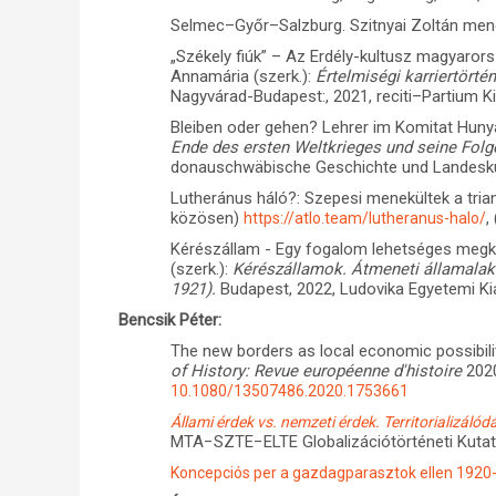
Selmec–Győr–Salzburg. Szitnyai Zoltán men
„Székely fiúk” – Az Erdély-kultusz magyarorsz
Annamária (szerk.):
Értelmiségi karriertörté
Nagyvárad-Budapest:, 2021, reciti–Partium K
Bleiben oder gehen? Lehrer im Komitat Hunyad
Ende des ersten Weltkrieges und seine Fo
donauschwäbische Geschichte und Landesk
Lutheránus háló?: Szepesi menekültek a tri
közösen)
,
https://atlo.team/lutheranus-halo/
Kérészállam - Egy fogalom lehetséges megkö
(szerk.):
Kérészállamok. Átmeneti államalaku
1921).
Budapest, 2022, Ludovika Egyetemi Ki
Bencsik Péter:
The new borders as local economic possibil
of History: Revue européenne d'histoire
2020
10.1080/13507486.2020.1753661
Állami érdek vs. nemzeti érdek. Territorializá
MTA−SZTE−ELTE Globalizációtörténeti Kutatóc
Koncepciós per a gazdagparasztok ellen 1920