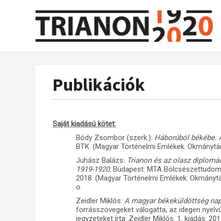
Publikációk
Saját kiadású kötet:
Bódy Zsombor (szerk.):
Háborúból békébe. 
BTK. (Magyar Történelmi Emlékek. Okmánytá
Juhász Balázs:
Trianon és az olasz diplom
1919-1920
. Budapest: MTA Bölcsészettudom
2018. (Magyar Történelmi Emlékek. Okmánytá
o.
Zeidler Miklós:
A magyar békeküldöttség napl
forrásszövegeket válogatta, az idegen nyelv
jegyzeteket írta: Zeidler Miklós. 1. kiadás: 2