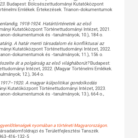
23.
Budapest: Bölcsészettudományi Kutatóközpont
Történelmi Emlékek. Értekezések. Trianon-dokumentumok
nlandig, 1918-1924. Határtörténetek az első
ányi Kutatóközpont Történettudományi Intézet, 2021.
rianon-dokumentumok és -tanulmányok; 10.), 184 o.
tárig. A határ menti társadalom és konfliktusai az
mányi Kutatóközpont Történettudományi Intézet, 2022.
rianon-dokumentumok és -tanulmányok; 11.), 156 o.
észelte át a polgárság az első világháborút?
Budapest:
ttudományi Intézet, 2022. (Magyar Történelmi Emlékek.
lmányok; 12.), 364 o.
1917–1920. A magyar külpolitikai gondolkodás
i Kutatóközpont Történettudományi Intézet, 2023.
rianon-dokumentumok és -tanulmányok; 13.), 664 o.,
 egyenlőtlenségek nyomában a történeti Magyarországon.
rsadalomföldrajzi és Területfejlesztési Tanszék.
-963-416-132-5