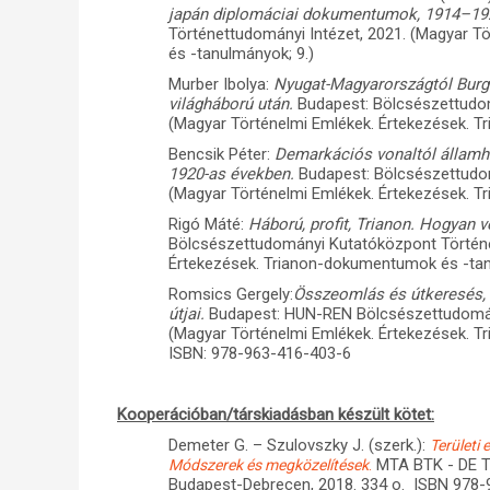
japán diplomáciai dokumentumok, 1914–19
Történettudományi Intézet, 2021. (Magyar 
és -tanulmányok; 9.)
Murber Ibolya:
Nyugat-Magyarországtól Burge
világháború után.
Budapest: Bölcsészettudom
(Magyar Történelmi Emlékek. Értekezések. T
Bencsik Péter:
Demarkációs vonaltól államha
1920-as években.
Budapest: Bölcsészettudo
(Magyar Történelmi Emlékek. Értekezések. T
Rigó Máté:
Háború, profit, Trianon. Hogyan v
Bölcsészettudományi Kutatóközpont Történe
Értekezések. Trianon-dokumentumok és -tanu
Romsics Gergely:
Összeomlás és útkeresés, 
útjai.
Budapest: HUN-REN Bölcsészettudomány
(Magyar Történelmi Emlékek. Értekezések. T
ISBN: 978-963-416-403-6
Kooperációban/társkiadásban készült kötet:
Demeter G. – Szulovszky J. (szerk.):
Területi
MTA BTK - DE Tá
Módszerek és megközelítések
.
Budapest-Debrecen, 2018. 334 o. ISBN 978