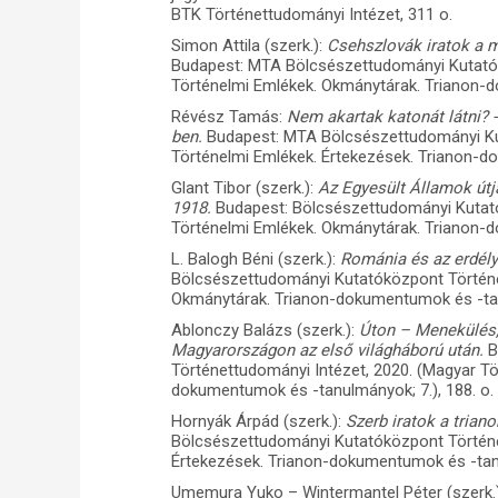
BTK Történettudományi Intézet, 311 o.
Simon Attila (szerk.):
Csehszlovák iratok a m
Budapest: MTA Bölcsészettudományi Kutatók
Történelmi Emlékek. Okmánytárak. Trianon-d
Révész Tamás:
Nem akartak katonát látni? 
ben.
Budapest: MTA Bölcsészettudományi Ku
Történelmi Emlékek. Értekezések. Trianon-d
Glant Tibor (szerk.):
Az Egyesült Államok útj
1918.
Budapest: Bölcsészettudományi Kutató
Történelmi Emlékek. Okmánytárak. Trianon-d
L. Balogh Béni (szerk.):
Románia és az erdél
Bölcsészettudományi Kutatóközpont Történe
Okmánytárak. Trianon-dokumentumok és -tan
Ablonczy Balázs (szerk.):
Úton – Menekülés,
Magyarországon az első világháború után.
B
Történettudományi Intézet, 2020. (Magyar T
dokumentumok és -tanulmányok; 7.), 188. o.
Hornyák Árpád (szerk.):
Szerb iratok a tria
Bölcsészettudományi Kutatóközpont Történe
Értekezések. Trianon-dokumentumok és -tan
Umemura Yuko – Wintermantel Péter (szerk.