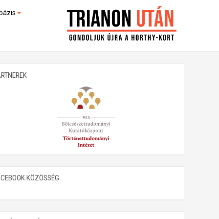
bázis
művek (feltöltés alatt)
kültek
ARTNEREK
ACEBOOK KÖZÖSSÉG