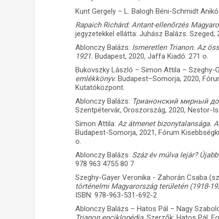
Kunt Gergely – L. Balogh Béni-Schmidt Anikó 
Rapaich Richárd: Antant-ellenőrzés Magyar
jegyzetekkel ellátta: Juhász Balázs. Szeged,
Ablonczy Balázs:
Ismeretlen Trianon. Az ös
1921.
Budapest, 2020, Jaffa Kiadó. 271 o.
Bukovszky László – Simon Attila – Szeghy-
emlékkönyv.
Budapest–Somorja, 2020, Fóru
Kutatóközpont.
Ablonczy Balázs:
Трианонский мирный дог
Szentpétervár, Oroszország, 2020, Nestor-Ist
Simon Attila:
Az átmenet bizonytalansága. 
Budapest-Somorja, 2021, Fórum Kisebbségku
o.
Ablonczy Balázs:
Száz év múlva lejár? Újab
978 963 4755 80 7
Szeghy-Gayer Veronika - Zahorán Csaba (sz
történelmi Magyarország területén (1918-19
ISBN: 978-963-531-692-2
Ablonczy Balázs – Hatos Pál – Nagy Szabol
Trianon enciklopédia
. Szerzők: Hatos Pál, F