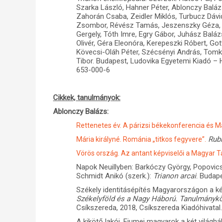
Szarka László, Hahner Péter, Ablonczy Balá
Zahorán Csaba, Zeidler Miklós, Turbucz Dávid
Zsombor, Révész Tamás, Jeszenszky Géza, S
Gergely, Tóth Imre, Egry Gábor, Juhász Baláz
Olivér, Géra Eleonóra, Kerepeszki Róbert, Go
Kövecsi-Oláh Péter, Szécsényi András, Tomka 
Tibor. Budapest, Ludovika Egyetemi Kiadó – 
653-000-6
Cikkek, tanulmányok:
Ablonczy Balázs:
Rettenetes év. A párizsi békekonferencia és 
Rub
Mária királyné. Románia „titkos fegyvere”.
Vörös ország. Az antant képviselői a Magyar 
Napok Neuillyben: Barkóczy György, Popovics S
Schmidt Anikó (szerk.):
Trianon arcai
. Budape
Székely identitásépítés Magyarországon a két 
Székelyföld és a Nagy Háború. Tanulmánykö
Csíkszereda, 2018, Csíkszereda Kiadóhivatal
A kikötő lakói. Fiumei magyarok a két világh