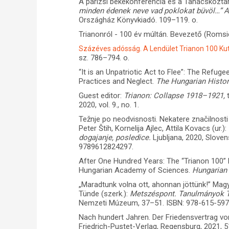
A párizsi békekonferencia és a Tanácsköztárs
minden édenek neve vad poklokat büvöl…” 
Országház Könyvkiadó. 109–119. o.
Trianonról - 100 év múltán. Bevezető (Romsi
Százéves adósság. A Lendület Trianon 100 Ku
sz. 786–794. o.
“It is an Unpatriotic Act to Flee”: The Refug
Practices and Neglect.
The Hungarian Histor
Guest editor:
Trianon: Collapse 1918–1921,
2020, vol. 9., no. 1.
Težnje po neodvisnosti. Nekatere značilnosti 
Peter Štih, Kornelija Ajlec, Attila Kovacs (ur.):
dogajanje, posledice.
Ljubljana, 2020, Slove
9789612824297.
After One Hundred Years: The “Trianon 100
Hungarian Academy of Sciences.
Hungarian
„Maradtunk volna ott, ahonnan jöttünk!” Mag
Tünde (szerk.):
Metszéspont. Tanulmányok Tr
Nemzeti Múzeum, 37–51. ISBN: 978-615-597
Nach hundert Jahren. Der Friedensvertrag vo
Friedrich-Pustet-Verlag, Regensburg, 2021, 