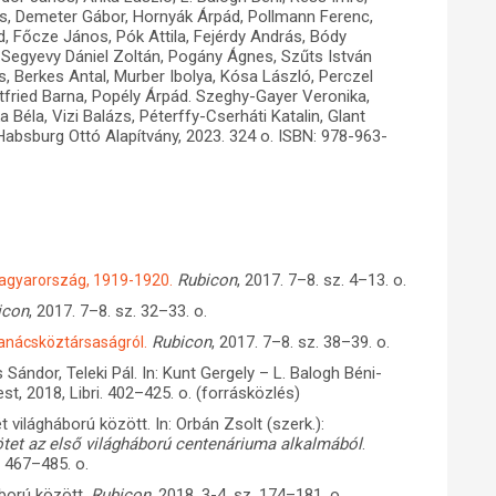
zs, Demeter Gábor, Hornyák Árpád, Pollmann Ferenc,
, Főcze János, Pók Attila, Fejérdy András, Bódy
egyevy Dániel Zoltán, Pogány Ágnes, Szűts István
s, Berkes Antal, Murber Ibolya, Kósa László, Perczel
ttfried Barna, Popély Árpád. Szeghy-Gayer Veronika,
Béla, Vizi Balázs, Péterffy-Cserháti Katalin, Glant
Habsburg Ottó Alapítvány, 2023. 324 o. ISBN: 978-963-
Rubicon
, 2017. 7–8. sz. 4–13. o.
Magyarország, 1919-1920.
icon
, 2017. 7–8. sz. 32–33. o.
Rubicon
, 2017. 7–8. sz. 38–39. o.
Tanácsköztársaságról.
ándor, Teleki Pál. In: Kunt Gergely – L. Balogh Béni-
st, 2018, Libri. 402–425. o. (forrásközlés)
világháború között. In: Orbán Zsolt (szerk.):
tet az első világháború centenáriuma alkalmából
.
. 467–485. o.
áború között.
Rubicon
, 2018. 3-4. sz. 174–181. o.