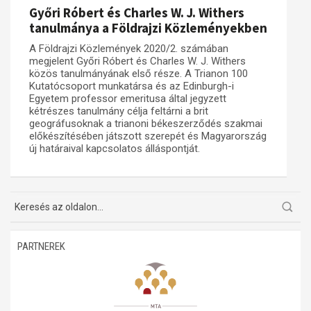
Győri Róbert és Charles W. J. Withers
Műhelymunkák
tanulmánya a Földrajzi Közleményekben
A Földrajzi Közlemények 2020/2. számában
megjelent Győri Róbert és Charles W. J. Withers
közös tanulmányának első része. A Trianon 100
Kutatócsoport munkatársa és az Edinburgh-i
Egyetem professor emeritusa által jegyzett
kétrészes tanulmány célja feltárni a brit
geográfusoknak a trianoni békeszerződés szakmai
előkészítésében játszott szerepét és Magyarország
új határaival kapcsolatos álláspontját.
PARTNEREK