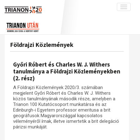
Toggle
navigati
Projekt
Rólunk
Előzmények
Hírek
A kutatócsoport működéséről
Nemzetközi kontextus: iratok és
Földrajzi Közlemények
interpretációk
Blog
Munkatársaink
Az összeomlás és a magyar társadalom
Krónika
Győri Róbert és Charles W. J. Withers
A békerendszer megszilárdulása
Galéria
tanulmánya a Földrajzi Közleményekben
(2. rész)
Utókor és emlékezet
Adatbázis
A Földrajzi Közlemények 2020/3. számában
Visszhang
Emlékművek (feltöltés alatt)
megjelent Győri Róbert és Charles W. J. Withers
Publikációk
közös tanulmányának második része, amelyben a
Menekültek
Trianon 100 Kutatócsoport munkatársa és az
Kapcsolat
Edinburgh-i Egyetem professor emeritusa a brit
geográfusok Magyarországgal kapcsolatos
Trianon-kommentár
véleményéről írnak, illetve ismertetik a brit delegáció
párizsi munkáját.
Dokumentumok
A trianoni szerződés