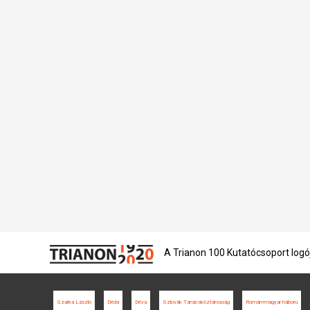
A Trianon 100 Kutatócsoport logó
Szarka László
Déda
Déva
Szlovák Tanácsköztársaság
Román-magyar háború