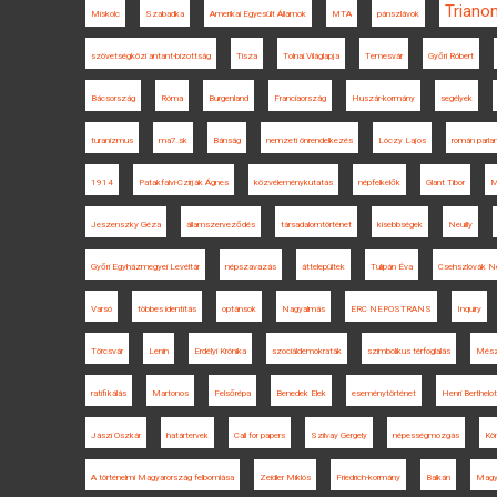
Triano
Miskolc
Szabadka
Amerikai Egyesült Államok
MTA
pánszlávok
szövetségközi antant-bizottság
Tisza
Tolnai Világlapja
Temesvár
Győri Róbert
Bácsország
Róma
Burgenland
Franciaország
Huszár-kormány
segélyek
turanizmus
ma7.sk
Bánság
nemzeti önrendelkezés
Lóczy Lajos
román parl
1914
Patakfalvi-Czirják Ágnes
közvéleménykutatás
népfelkelők
Glant Tibor
M
Jeszenszky Géza
államszerveződés
társadalomtörténet
kisebbségek
Neuilly
Győri Egyházmegyei Levéltár
népszavazás
áttelepültek
Tulipán Éva
Csehszlovák N
Varsó
többes identitás
optánsok
Nagyalmás
ERC NEPOSTRANS
Inquiry
Törcsvár
Lenin
Erdélyi Krónika
szociáldemokraták
szimbolikus térfoglalás
Mészá
ratifikálás
Martonos
Felsőrépa
Benedek Elek
eseménytörténet
Henri Berthelot
Jászi Oszkár
határtervek
Call for papers
Szilvay Gergely
népességmozgás
Kö
A történelmi Magyarország felbomlása
Zeidler Miklós
Friedrich-kormány
Balkán
Magy