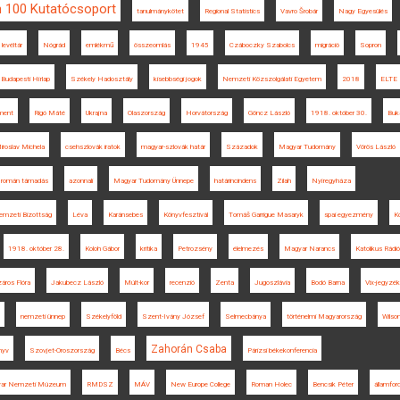
n 100 Kutatócsoport
tanulmánykötet
Regional Statistics
Vavro Šrobár
Nagy Egyesülés
levéltár
Nógrád
emlékmű
összeomlás
1945
Czáboczky Szabolcs
migráció
Sopron
Budapesti Hírlap
Székely Hadosztály
kisebbségi jogok
Nemzeti Közszolgálati Egyetem
2018
ELTE
ament
Rigó Máté
Ukrajna
Olaszország
Horvátország
Göncz László
1918. október 30.
Buka
iroslav Michela
csehszlovák iratok
magyar-szlovák határ
Századok
Magyar Tudomány
Vörös László
román támadás
azonnali
Magyar Tudomány Ünnepe
határincindens
Zilah
Nyíregyháza
emzeti Bizottság
Léva
Karánsebes
Könyvfesztivál
Tomáš Garrigue Masaryk
spai egyezmény
Ko
1918. október 28.
Koloh Gábor
kritika
Petrozsény
élelmezés
Magyar Narancs
Katolikus Rádió
ros Flóra
Jakubecz László
Múlt-kor
recenzió
Zenta
Jugoszlávia
Bodó Barna
Vix-jegyzék
nemzeti ünnep
Székelyföld
Szent-Ivány József
Selmecbánya
történelmi Magyarország
Wilso
Zahorán Csaba
nyv
Szovjet-Oroszország
Bécs
Párizsi békekonferencia
ar Nemzeti Múzeum
RMDSZ
MÁV
New Europe College
Roman Holec
Bencsik Péter
államfor