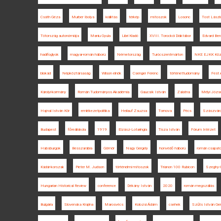
Csáth Géza
Murber Ibolya
kiállítás
térkép
mítoszok
Losonc
Tost Lászl
Tótország autonómiája
Maniu Gyula
Libri Kiadó
XVIII. Torockói Diáktábor
Edvard Be
hadifoglyok
magyar-román háború
Németország
Turócszentmárton
NKE EJKK Közé
blokád
Népköztársaság
Wilson elnök
Csenger Ferenc
történettudomány
Fest 
Károlyi-kormány
Román Tudományos Akadémia
Gaucsík István
Zalatna
Mélyi Józs
Hajnal István Kör
emlékezetpolitika
Heilauf Zsuzsa
Tornova
Pécs
Szászvár
Budapest
főreáliskola
1919
Elzász-Lotaringia
Tisza István
Fórum Intézet
Habsburgok
Besszarábia
Gömör
Nagy Gergely
honvédő háború
román csapat
Kádár-korszak
Pieter M. Judson
történelmi mítoszok
Trianon 100 Rubicon
Szeghy-G
Hungarian Historical Review
conference
Dékány István
2020
román megszállás
Bulgária
Slovenska Krajina
Marosvécs
Kolozsi Ádám
csehek
Szűts István Ger