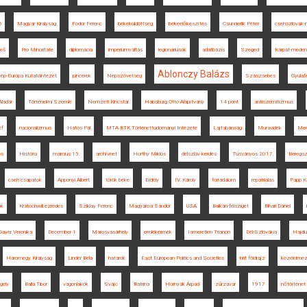
ó
Magyar Királyság
Fodor Ferenc
békeküldöttség
békeelőkészítés
Csunderlik Péter
csehszlovák-
neš
Pro Minoritate
diplomácia
impériumváltás
legionáriusok
adatbázis
Szeged
Kárpát-mede
Ablonczy Balázs
p-Európa Kutatóintézet
pincérek
Népszövetség
Szászsebes
Gyulaf
Aladár
Történelmi Szemle
Nemzeti Kincstár
Habsburg Ottó Alapítvány
14 pont
antiszemitizmus
ef
nacionalizmus
Hatos Pál
MTA BTK Történettudományi Intézete
Lajtabánság
Muravidék
Mer
os
História
március 15.
archívnet
Horthy Miklós
délszláv kérdés
Tusványos 2017
Beregs
cseh csapatok
Apponyi Albert
török béke
Erdély
IV. Károly
forradalom
repatriálás
Papp Ká
ok
Kratochwill ezredes
Sziklay Ferenc
Magyarosi Sándor
USA
Balkán-félsziget
Bihari Dániel
ayer Veronika
December 1
Marosvásárhely
emlékérmék
Ismeretlen Trianon
Dél-Szlovákia
Hajdú
Háromegy Királyság
Linder Béla
határok
East European Politics and Societies
brit földrajz
közélelme
gely
Balla Tibor
vagonlakók
Svájc
Batrina
Hornyák Árpád
zűrzavar
1917
nőtörténet