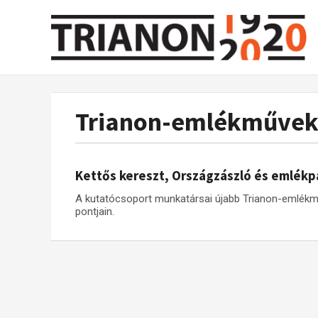
Trianon-emlékműve
Kettős kereszt, Országzászló és emlékp
A kutatócsoport munkatársai újabb Trianon-emlék
pontjain.