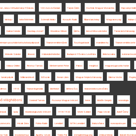
ner János Hittudományi Főiskola
100 éves évforduló
Tarján Ödön
Osztrák-Magyar Monarchia
Rajcsányi Gellé
életrajz
békefeltételek
Schmidt Anikó
Kossuth Rádió
Állami lakótelep
Magyarország
Adrian C
Garbai Sándor
Gazdag József
Woodrow Wilson
Újléta
breszt-litovszki béke
Tanácsköztársaság
rémium posztdoktori kutatási pályázat
Trianon-emlékművek
fosztogatások
mandiner.hu
Trianon emlékezete
Wekerle Sándor
Brassó
Háborúból békébe
Budapest Főváros Levéltára
Békéscsaba
katonai össz
Válasz Online
Révész Tamás
Wintermantel Péter
Párizs
meghívó
magyar-jugoszláv határ
tanári pályák
Millerand-levél
Erőszak
Noran Libro
Magyar Népköztársaság
Dilema Veche
Pogán
 Vilmos
1916
Trianon-legendák
Berthelot
Bittera Éva
trianoni békeszerződés
ső világháború
Sárándi Tamás
Pozsonyi Magyar Intézet
terror
Bödők Gergely
kronológia
orrások
Ipoly
Kisebbségkutató Intézet
1918-1920
Mohr Szilárd
Papp István
Adolf Černý
szervezés
Hicsik Dóra
Pátria Rádió
Lendület
MTA Lendület
Balázsfalva
koncepciós per
Vo
ew York
revizionizmus
Apáthy István
Teleki Pál
Zempléni-hegység
etnikai térkép
Bánáti Köztárs