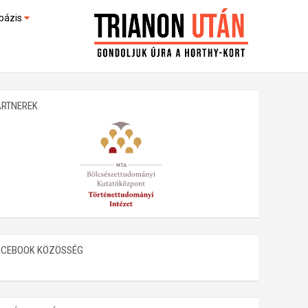
bázis
művek (feltöltés alatt)
kültek
ARTNEREK
ACEBOOK KÖZÖSSÉG