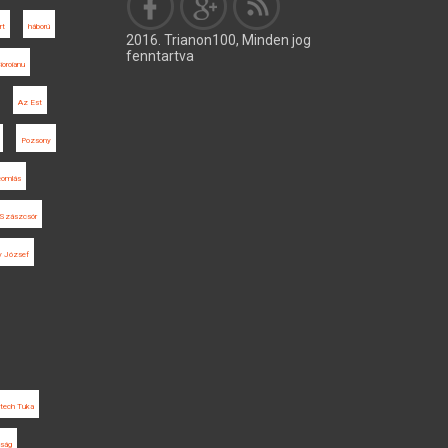
rt
háború
2016. Trianon100, Minden jog
fenntartva
ioroianu
Az Est
Pozsony
eomlás
Szászcsór
y József
jtech Tuka
aság