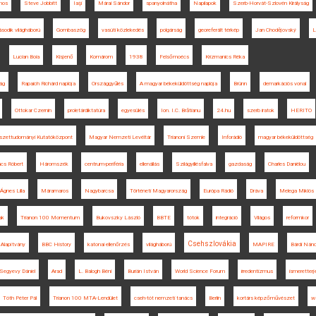
nos
Steve Jobbitt
Iaşi
Márai Sándor
spanyolnátha
Napilapok
Szerb-Horvát-Szlovén Királyság
sodik világháború
Gombaszög
vasúti közlekedés
polgárság
georeferált térkép
Jan Chodějovský
L
Lucian Boia
Kisjenő
Komárom
1938
Felsőmoécs
Krizmanics Réka
ság
Rapaich Richárd naplója
Országgyűlés
A magyar békeküldöttség naplója
Brünn
demarkációs vonal
Ottokar Czernin
proletárdiktatúra
egyesülés
Ion. I.C. Brătianu
24.hu
szerb iratok
HERITO
szettudományi Kutatóközpont
Magyar Nemzeti Levéltár
Trianoni Szemle
Inforádió
magyar békeküldöttség
cs Róbert
Háromszék
centrum-periféria
ellenállás
Szilágyillésfalva
gazdaság
Charles Daniélou
Ágnes Lilla
Máramaros
Nagybarcsa
Történeti Magyarország
Európa Rádió
Dráva
Melega Miklós
ak
Trianon 100 Momentum
Bukovszky László
BBTE
tótok
integráció
Világos
reformkor
Csehszlovákia
Alapítvány
BBC History
katonai ellenőrzés
világháború
MAPIRE
Bárdi Nánd
Segyevy Dániel
Arad
L. Balogh Béni
Burián István
World Science Forum
irredentizmus
ismeretter
Tóth Péter Pál
Trianon 100 MTA-Lendület
cseh-tót nemzeti tanács
Berlin
kortárs képzőművészet
w