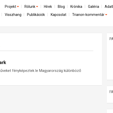
Projekt
Rólunk
Hírek
Blog
Krónika
Galéria
Adat
Visszhang
Publikációk
Kapcsolat
Trianon-kommentár
Előzmények
A kutatócsoport működéséről
Emlék
Dokumentumok
Nemzetközi kontextus: iratok és interpretációk
Munkatársaink
Mene
A trianoni szerződés
Az összeomlás és a magyar társadalom
P
k
Műhelymunkák
A békerendszer megszilárdulása
Utókor és emlékezet
ark
műveket fényképeztek le Magyarország különböző
F