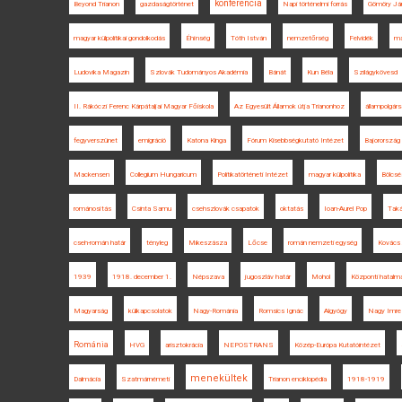
konferencia
Beyond Trianon
gazdaságtörténet
Napi történelmi forrás
Gömöry Já
magyar külpolitikai gondolkodás
Éhínség
Tóth István
nemzetőrség
Felvidék
má
Ludovika Magazin
Szlovák Tudományos Akadémia
Bánát
Kun Béla
Szilágykövesd
II. Rákóczi Ferenc Kárpátaljai Magyar Főiskola
Az Egyesült Államok útja Trianonhoz
állampolgár
fegyverszünet
emigráció
Katona Kinga
Fórum Kisebbségkutató Intézet
Bajorország
Mackensen
Collegium Hungaricum
Politikatörténeti Intézet
magyar külpolitika
Bölcsé
románosítás
Csinta Samu
csehszlovák csapatok
oktatás
Ioan-Aurel Pop
Taká
cseh-román határ
tényleg
Mikeszásza
Lőcse
román nemzeti egység
Kovács 
1939
1918. december 1.
Népszava
jugoszláv határ
Mohol
Központi hatalm
Magyarság
külkapcsolatok
Nagy-Románia
Romsics Ignác
Algyógy
Nagy Imre 
Románia
HVG
arisztokrácia
NEPOSTRANS
Közép-Európa Kutatóintézet
menekültek
Dalmácia
Szatmárnémeti
Trianon enciklopédia
1918-1919