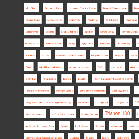
Mezőbánd
Sic Itur ad Astra
Hungarian Studies Review
Nyugat-Magyarország
Bren
Katona Csaba
nemzetépítés
műhelyvita
Pándorfalu
Tóth László
Finnország
Molnár Imre
Slovenia
Nagy Szabolcs
szerbek
Károlyi Mihály
Romsics Gergely
bolsevizmus
Bódy Zsombor
Hideg
Egry Gábor
München
Oroszország
P
Bukarest
Smuts
Central European Horizons
könyvbemutató
Kisinyov
Kassa
Fiume
külpolitikai gondolkodás
gabonacsempészet
Bártfa
csendőrség
ujkor.hu
Szombat
határkijelölés
Eperjes
Délvidék
Fórum Társadalomtudományi Szemle
Földrajzi Közlemények
Pálvölgyi Balázs
párhuzamos történelem
Balassagyarmat
II.
el
Magyar-Román Történész Vegyesbizottság
leszerelés
propaganda
Uzonyi Anita
Trianon 100
Marius Cosmeanu
Szőts Zoltán Oszkár
Bogdan Diaconu
f
az Ismeretlen Katona Sírja
Krónika
konfliktusok
Szibéria
katonaság
hadsereg
Magyarországi Tanácsköztársaság
Ljubljana
Masaryk
hvg.hu
Deák Ferenc
N