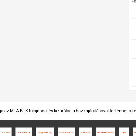
E
ja az MTA BTK tulajdona, és kizárólag a hozzájárulásával történhet a f
Ausztria
hétköznapok
Lengyelország
Molnár Miklós
Kolozsvár
december elseje
Japán
b