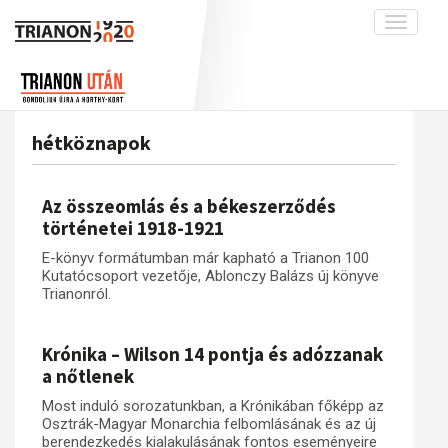
Toggle
navigati
Projekt
Rólunk
Előzmények
Hírek
A kutatócsoport működéséről
Nemzetközi kontextus: iratok és
hétköznapok
interpretációk
Blog
Munkatársaink
Az összeomlás és a magyar társadalom
Krónika
Az összeomlás és a békeszerződés
A békerendszer megszilárdulása
Galéria
történetei 1918-1921
Utókor és emlékezet
Adatbázis
E-könyv formátumban már kapható a Trianon 100
Kutatócsoport vezetője, Ablonczy Balázs új könyve
Visszhang
Emlékművek (feltöltés alatt)
Trianonról.
Publikációk
Menekültek
Kapcsolat
Krónika – Wilson 14 pontja és adózzanak
a nőtlenek
Trianon-kommentár
Most induló sorozatunkban, a Krónikában főképp az
Dokumentumok
Osztrák-Magyar Monarchia felbomlásának és az új
berendezkedés kialakulásának fontos eseményeire
A trianoni szerződés