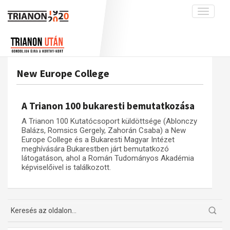
Toggle
navigati
Projekt
Rólunk
Előzmények
Hírek
A kutatócsoport működéséről
Nemzetközi kontextus: iratok és
New Europe College
interpretációk
Blog
Munkatársaink
Az összeomlás és a magyar társadalom
Krónika
A Trianon 100 bukaresti bemutatkozása
A békerendszer megszilárdulása
Galéria
A Trianon 100 Kutatócsoport küldöttsége (Ablonczy
Utókor és emlékezet
Adatbázis
Balázs, Romsics Gergely, Zahorán Csaba) a New
Europe College és a Bukaresti Magyar Intézet
Visszhang
Emlékművek (feltöltés alatt)
meghívására Bukarestben járt bemutatkozó
látogatáson, ahol a Román Tudományos Akadémia
Publikációk
Menekültek
képviselőivel is találkozott.
Kapcsolat
Trianon-kommentár
Dokumentumok
A trianoni szerződés