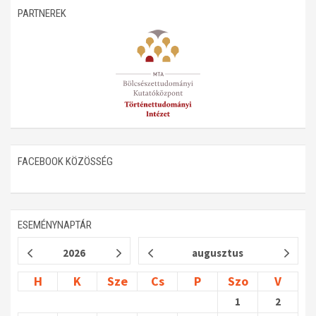
PARTNEREK
Műhelymunkák
FACEBOOK KÖZÖSSÉG
ESEMÉNYNAPTÁR
2026
augusztus
H
K
Sze
Cs
P
Szo
V
1
2