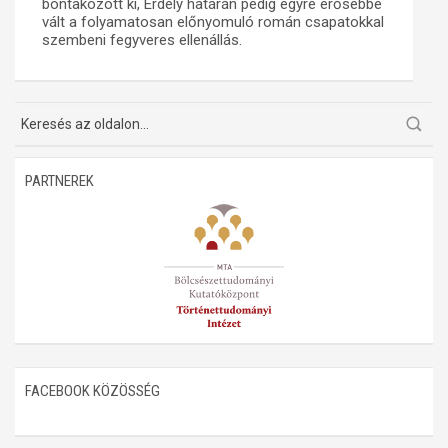
bontakozott ki, Erdély határán pedig egyre erősebbé
vált a folyamatosan előnyomuló román csapatokkal
Műhelymunkák
szembeni fegyveres ellenállás.
PARTNEREK
FACEBOOK KÖZÖSSÉG