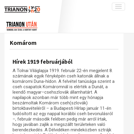
Toggle
navigati
Projekt
Rólunk
Előzmények
Hírek
A kutatócsoport működéséről
Nemzetközi kontextus: iratok és
Komárom
interpretációk
Blog
Munkatársaink
Az összeomlás és a magyar társadalom
Krónika
Hírek 1919 februárjából
A békerendszer megszilárdulása
Galéria
A Tolnai Világlapja 1919. február 22-én megjelent 8.
Utókor és emlékezet
Adatbázis
számának egyik fényképén cseh katonák állnak a
komáromi Duna-hídon. A felvétel tanúsága szerint a
Visszhang
Emlékművek (feltöltés alatt)
cseh csapatok Komáromnál is elérték a Dunát, a
leendő magyar–csehszlovák államhatárt. A
Publikációk
Menekültek
napilapok azonban már több mint egy hónapja
beszámoltak Komárom cseh(szlovák)
Kapcsolat
birtokbavételéről – a Budapesti Hírlap január 11-én
Trianon-kommentár
tudósított az egy nappal korábbi cseh bevonulásról
–, február második felében pedig már arról írtak,
Dokumentumok
hogy javában zajlik a megszállt területeken való
berendezkedés. A Délvidéken mindeközben sztrájk
A trianoni szerződés