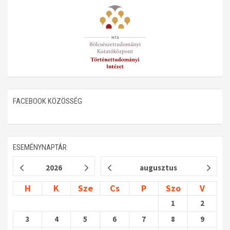
Műhelymunkák
FACEBOOK KÖZÖSSÉG
ESEMÉNYNAPTÁR
2026
augusztus
H
K
Sze
Cs
P
Szo
V
1
2
3
4
5
6
7
8
9