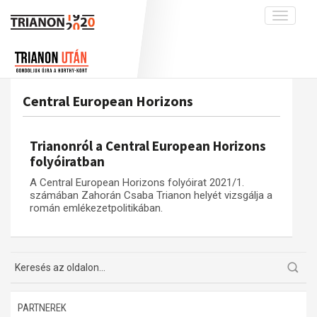
Toggle
navigati
Projekt
Rólunk
Előzmények
Hírek
A kutatócsoport működéséről
Nemzetközi kontextus: iratok és
Central European Horizons
interpretációk
Blog
Munkatársaink
Az összeomlás és a magyar társadalom
Krónika
Trianonról a Central European Horizons
A békerendszer megszilárdulása
Galéria
folyóiratban
Utókor és emlékezet
Adatbázis
A Central European Horizons folyóirat 2021/1.
számában Zahorán Csaba Trianon helyét vizsgálja a
Visszhang
Emlékművek (feltöltés alatt)
román emlékezetpolitikában.
Publikációk
Menekültek
Kapcsolat
Trianon-kommentár
Dokumentumok
PARTNEREK
A trianoni szerződés