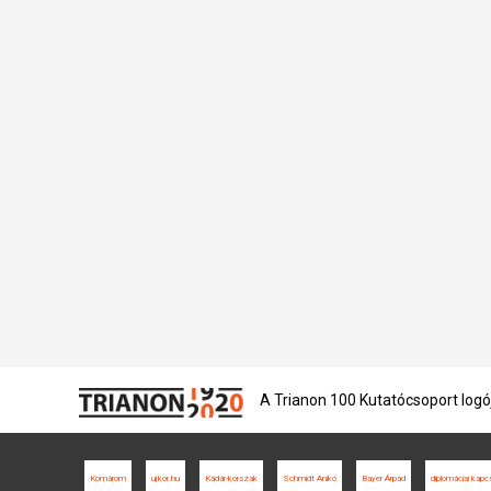
A Trianon 100 Kutatócsoport logó
Komárom
ujkor.hu
Kádár-korszak
Schmidt Anikó
Bayer Árpád
diplomáciai kapc