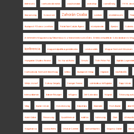
élelmezés
csehszlovák iratok
vasútvonalak
workshop
csendőrség
1918. dece
Zahorán Csaba
Bácsország
Szászcsór
szerbek
közélelmezés
Tria
Budapest Főváros Levéltára
Patakfalvi-Czirják Ágnes
középiskolák
Eperjes
Szibéria
A történelmi Magyarország felbomlása és a trianoni békeszerződés. Emlékezetpolitikák Szlovákiában és Ma
konferencia
magyar külpolitikai gondolkodás
Lendva-vidék
Magyar Nemzeti Múzeum
Hungarian Studies Review
Sic Itur ad Astra
Smuts
Tóth Péter Pál
Digitális Legendá
Csehszlovák Nemzeti Bizottság
kritika
Budapesti Hírlap
migráció
népfelkelők
Mélyi József
Szilvay Gergely
Csenger Ferenc
szimbolikus térfoglalás
Papp István
kérészállamok
Balkán-félsziget
refugees
Dél-Szlovákia
Nógrád
Tótország aut
Világ
Burián István
Horvátország
Kárpátalja
Klubrádió
Fest Aladár
államf
Koloh Gábor
Finnország
Gyulafehérvár
kiállítás
hátország
Zilah
áttelepült
Nagybarcsa
Uzonyi Anita
Ottokar Czernin
nemzetépítés
Segyevy Dániel
bresz