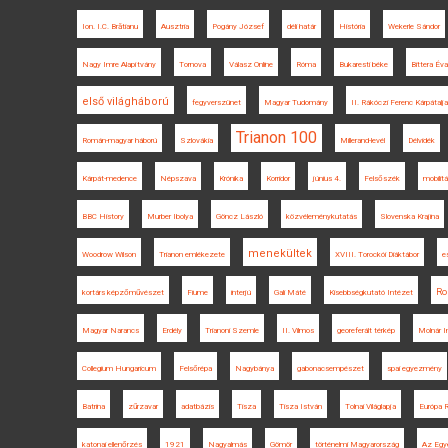
Ion. I.C. Brătianu
Ausztria
Pogány József
déli határ
História
Wekerle Sándor
Nagy Imre Alapítvány
Tornova
Válasz Online
Róma
Bukaresti béke
Bittera Éva
első világháború
fegyverszünet
Magyar Tudomány
II. Rákóczi Ferenc Kárpátalj
Trianon 100
Román-magyar háború
Szlovákia
Millerand-levél
Délvidék
Kárpát-medence
Népszava
Krónika
Korridor
június 4.
Felsőszék
mobilit
BBC History
Murber Ibolya
Göncz László
közvéleménykutatás
Slovenska Krajina
menekültek
Woodrow Wilson
Trianon emlékezete
XVIII. Torockói Diáktábor
e
Ro
kortárs képzőművészet
Fiume
interjú
Gali Máté
Kisebbségkutató Intézet
Magyar Narancs
Erdély
Trianoni Szemle
II. Vilmos
georeferált térkép
Molnár I
Collegium Hungaricum
Felsőrépa
Nagybánya
gabonacsempészet
spai egyezmény
Batrina
zűrzavar
adatbázis
Tisza
Tisza István
Tolnai Világlapja
Európa R
katonai ellenőrzés
1921
Nagyalmás
Gömör
történelmi Magyarország
Az Egye