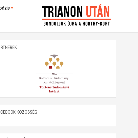
bázis
művek (feltöltés alatt)
kültek
ARTNEREK
ACEBOOK KÖZÖSSÉG