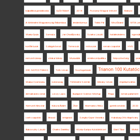
külpolitikai gondolkodás
Győri Róbert
2018
Pozsonyi Magyar Intézet
Kisinyov
A történelmi Magyarország felbomlása
irredentizmus
Teleki Pál
Mezőbánd
MTA Len
Maniu Gyula
Somorja
Jan Chodějovský
Szarka László
határincindens
egyesül
konfliktusok
Szilágykövesd
Temesvár
mítoszok
román csapatok
HVG
nemzeti ünnep
etnikai térkép
Muravidék
emlékezetpolitika
Népszövetség
prol
Trianon 100 Kutató
ERC NEPOSTRANS
Tóth István
fosztogatások
Marius Cosmeanu
katonaság
Történelmi Szemle
Dékány István
impériumváltás
demarkációs vonal
Lóczy Lajos
Budapest Science Meetup
Prága
román parlament
Nemzeti Kincstár
Kolozsi Ádám
Úton
Krizmanics Réka
gyerekvonatok
2020
cseh csapatok
Brassó
emigráció
Szeghy-Gayer Veronika
Habsburg Ottó Alapítvány
Bukovszky László
Charles Daniélou
Közép-Európa Kutatóintézet
Glant Tibor
Mohol