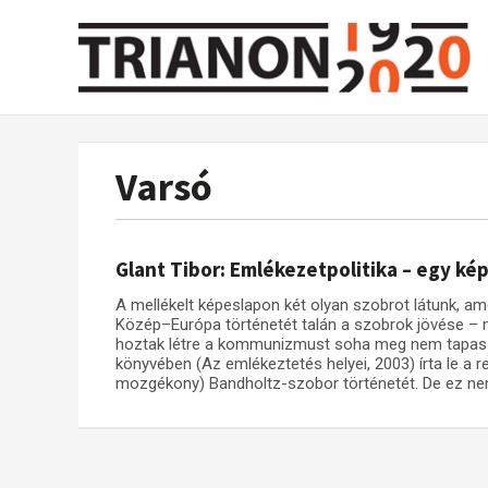
Varsó
Glant Tibor: Emlékezetpolitika – egy ké
A mellékelt képeslapon két olyan szobrot látunk, a
Közép–Európa történetét talán a szobrok jövése – 
hoztak létre a kommunizmust soha meg nem tapaszta
könyvében (Az emlékeztetés helyei, 2003) írta le a r
mozgékony) Bandholtz-szobor történetét. De ez nem