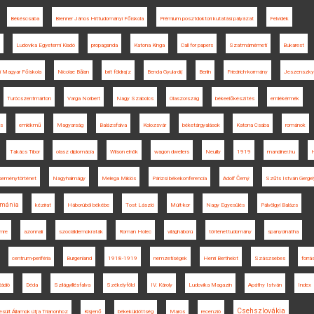
Békéscsaba
Brenner János Hittudományi Főiskola
Prémium posztdoktori kutatási pályázat
Felvidék
Ludovika Egyetemi Kiadó
propaganda
Katona Kinga
Call for papers
Szatmárnémeti
Bukarest
ai Magyar Főiskola
Nicolae Bălan
brit földrajz
Benda Gyula-díj
Berlin
Friedrich-kormány
Jeszenszky
Turócszentmárton
Varga Norbert
Nagy Szabolcs
Olaszország
békeelőkészítés
emlékérmék
ás
emlékmű
Magyarság
Balázsfalva
Kolozsvár
béketárgyalások
Katona Csaba
románok
Takács Tibor
olasz diplomácia
Wilson elnök
wagon dwellers
Neuilly
1919
mandiner.hu
H
seménytörténet
Nagyhalmágy
Melega Miklós
Párizsi békekonferencia
Adolf Černý
Szűts István Gergel
mánia
kézirat
Háborúból békébe
Tost László
Múlt-kor
Nagy Egyesülés
Pálvölgyi Balázs
mre
azonnali
szociáldemokraták
Roman Holec
világháború
történettudomány
spanyolnátha
centrum-periféria
Burgenland
1918-1919
nemzetiségek
Henri Berthelot
Szászsebes
forrá
ádió
Déda
Szilágyillésfalva
Székelyföld
IV. Károly
Ludovika Magazin
Apáthy István
Index
Csehszlovákia
sült Államok útja Trianonhoz
Kisjenő
békeküldöttség
Maros
recenzió