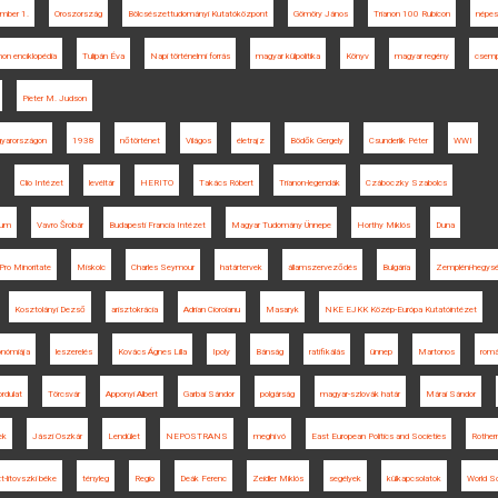
mber 1.
Oroszország
Bölcsészettudományi Kutatóközpont
Gömöry János
Trianon 100 Rubicon
népe
non enciklopédia
Tulipán Éva
Napi történelmi forrás
magyar külpolitika
Könyv
magyar regény
csem
Pieter M. Judson
gyarországon
1938
nőtörténet
Világos
életrajz
Bödők Gergely
Csunderlik Péter
WWI
Clio Intézet
levéltár
HERITO
Takács Róbert
Trianon-legendák
Czáboczky Szabolcs
rium
Vavro Šrobár
Budapesti Francia Intézet
Magyar Tudomány Ünnepe
Horthy Miklós
Duna
Pro Minoritate
Miskolc
Charles Seymour
határtervek
államszerveződés
Bulgária
Zempléni-hegys
Kosztolányi Dezső
arisztokrácia
Adrian Cioroianu
Masaryk
NKE EJKK Közép-Európa Kutatóintézet
onómiája
leszerelés
Kovács Ágnes Lilla
Ipoly
Bánság
ratifikálás
ünnep
Martonos
romá
ordulat
Törcsvár
Apponyi Albert
Garbai Sándor
polgárság
magyar-szlovák határ
Márai Sándor
ek
Jászi Oszkár
Lendület
NEPOSTRANS
meghívó
East European Politics and Societies
Rother
t-litovszki béke
tényleg
Regio
Deák Ferenc
Zeidler Miklós
segélyek
külkapcsolatok
World S