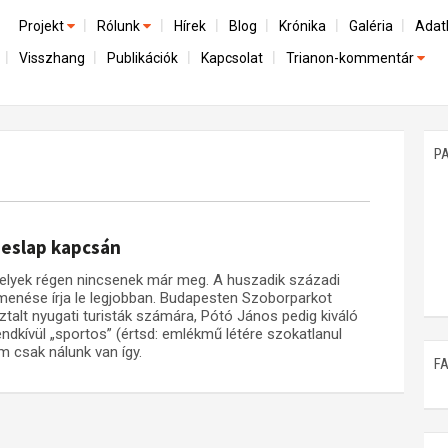
Projekt
Rólunk
Hírek
Blog
Krónika
Galéria
Adat
Visszhang
Publikációk
Kapcsolat
Trianon-kommentár
Előzmények
A kutatócsoport működéséről
Emlék
Dokumentumok
Nemzetközi kontextus: iratok és interpretációk
Munkatársaink
Mene
A trianoni szerződés
Az összeomlás és a magyar társadalom
P
Műhelymunkák
A békerendszer megszilárdulása
Utókor és emlékezet
peslap kapcsán
melyek régen nincsenek már meg. A huszadik századi
menése írja le legjobban. Budapesten Szoborparkot
lt nyugati turisták számára, Pótó János pedig kiváló
endkívül „sportos” (értsd: emlékmű létére szokatlanul
 csak nálunk van így.
F