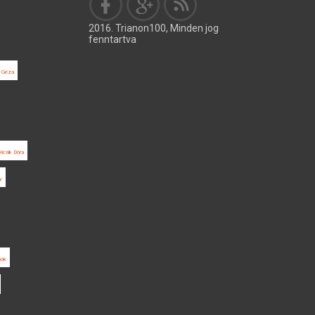
2016. Trianon100, Minden jog
fenntartva
 Géza
icsik Dóra
y
sok