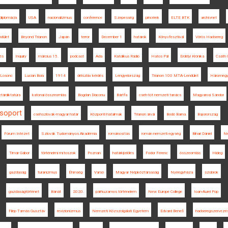
diplomácia
USA
nacionalizmus
conference
Szepesség
pincérek
ELTE BTK
archívnet
dület
Beyond Trianon
Japán
terror
December 1
határok
Könyvfesztivál
Vörös Hadsereg
és
Inquiry
március 15.
podcast
Ada
Katolikus Rádió
Hatos Pál
Erdélyi Krónika
Csáth 
Losonc
Lucian Boia
1914
délszláv kérdés
Lengyelország
Trianon 100 MTA-Lendület
Háromegy 
etárdiktatúra
katonai összeomlás
Bogdan Diaconu
Bártfa
cseh-tót nemzeti tanács
Magyarosi Sándor
csoport
csehszlovák-magyar határ
Központi hatalmak
Trianon árvái
Bodó Barna
Bajorország
Fórum Intézet
Szlovák Tudományos Akadémia
románosítás
román nemzeti egység
Bihari Dániel
Né
Timár Gábor
történelmi mítoszok
Poznan
határkijelölés
Fodor Ferenc
összeomlás
Hideg
gazdaság
turanizmus
Éhínség
Varsó
Magyar Népköztársaság
Nyíregyháza
szobrok
gazdaságtörténet
Bánát
2020.
párhuzamos történelem
New Europe College
Ioan-Aurel Pop
Filep Tamás Gusztáv
revizionizmus
Nemzeti Közszolgálati Egyetem
Edvard Beneš
hadseregszervezé