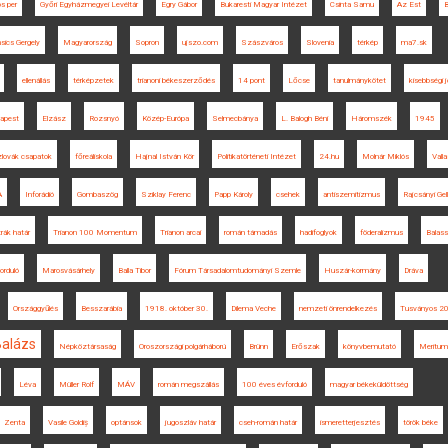
s per
Győri Egyházmegyei Levéltár
Egry Gábor
Bukaresti Magyar Intézet
Csinta Samu
Az Est
B
ics Gergely
Magyarország
Sopron
ujszo.com
Szászváros
Slovenia
térkép
ma7.sk
ellenállás
térképzetek
trianoni békeszerződés
14 pont
Lőcse
tanulmánykötet
kisebbségi 
apest
Elzász
Rozsnyó
Közép-Európa
Selmecbánya
L. Balogh Béni
Háromszék
1945
lovák csapatok
főreáliskola
Hajnal István Kör
Politikatörténeti Intézet
24.hu
Molnár Miklós
Valla
A
Inforádió
Gombaszög
Sziklay Ferenc
Papp Károly
csehek
antiszemitizmus
Rajcsányi Gell
rák határ
Trianon 100 Momentum
Trianon arcai
román támadás
hadifoglyok
föderalizmus
Balas
orduló
Marosvásárhely
Balla Tibor
Fórum Társadalomtudományi Szemle
Huszár-kormány
Dráva
Országgyűlés
Besszarábia
1918. október 30.
Dilema Veche
nemzeti önrendelkezés
Tusványos 2
Balázs
Népköztársaság
Oroszországi polgárháború
Brünn
Erőszak
könyvbemutató
Meritum
Léva
Müller Rolf
MÁV
román megszállás
100 éves évforduló
magyar békeküldöttség
Zenta
Vasile Goldiș
optánsok
jugoszláv határ
cseh-román határ
ismeretterjesztés
török béke