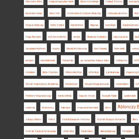
Mészáros Flóra
magyar-jugoszláv határ
Elzász-Lotaringia
Heilauf Zsuzsa
koncepció
december elseje
New York
Szerb-Horvát-Szlovén Királyság
csehszlovakizmus
Roms
Magyar Királyság
Mohr Szilárd
helytörténet
Algyógy
kronológia
Károlyi-kormány
Nagy-Románia
első bécsi döntés
antant
Regional Statistics
népszavazás
Bud
társadalomtörténet
hvg.hu
Bánáti Köztársaság
Kunt Gergely
Ruhr-vidék
csehsz
oktatás
békefeltételek
Pándorfalu
az Ismeretlen Katona Sírja
műhelyvita
MT
statárium
Bódy Zsombor
többes identitás
reformkor
Lajtabánság
magyar-oszt
Román Tudományos Akadémia
Mackensen
Nyugat-Magyarország
centenárium
évf
Történeti Magyarország
Károlyi Mihály
Gaucsík István
Kossuth Rádió
szerb iratok
Ablonczy 
zsidóság
Marosvécs
Dalmácia
magyar-román határ
Déva
Juhász Balázs
Párizs
Central European Horizons
Osztrák-Magyar Monarchia
Bécs
Szlovák Tanácsköztársaság
Linder Béla
Karánsebes
állampolgárság
forradalom