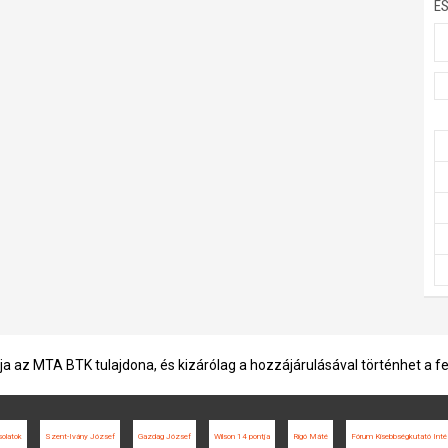
E
ja az MTA BTK tulajdona, és kizárólag a hozzájárulásával történhet a f
solatok
Szent-Ivány József
Gazdag József
Wilson 14 pontja
Rigó Máté
Fórum Kisebbségkutató Inté