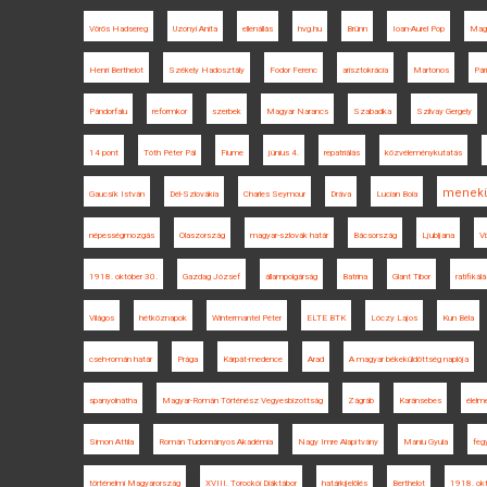
Vörös Hadsereg
Uzonyi Anita
ellenállás
hvg.hu
Brünn
Ioan-Aurel Pop
Mag
Henri Berthelot
Székely Hadosztály
Fodor Ferenc
arisztokrácia
Martonos
Pár
Pándorfalu
reformkor
szerbek
Magyar Narancs
Szabadka
Szilvay Gergely
14 pont
Tóth Péter Pál
Fiume
június 4.
repatriálás
közvéleménykutatás
menekü
Gaucsík István
Dél-Szlovákia
Charles Seymour
Dráva
Lucian Boia
népességmozgás
Olaszország
magyar-szlovák határ
Bácsország
Ljubljana
V
1918. október 30.
Gazdag József
állampolgárság
Batrina
Glant Tibor
ratifikál
Világos
hétköznapok
Wintermantel Péter
ELTE BTK
Lóczy Lajos
Kun Béla
cseh-román határ
Prága
Kárpát-medence
Arad
A magyar békeküldöttség naplója
spanyolnátha
Magyar-Román Történész Vegyesbizottság
Zágráb
Karánsebes
élelm
Simon Attila
Román Tudományos Akadémia
Nagy Imre Alapítvány
Maniu Gyula
feg
történelmi Magyarország
XVIII. Torockói Diáktábor
határkijelölés
Berthelot
1918. okt