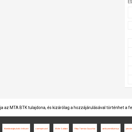
E
ja az MTA BTK tulajdona, és kizárólag a hozzájárulásával történhet a f
Kisebbségkutató Intézet
csempészet
Mohr Szilárd
Filep Tamás Gusztáv
antiszemitizmus
pincér