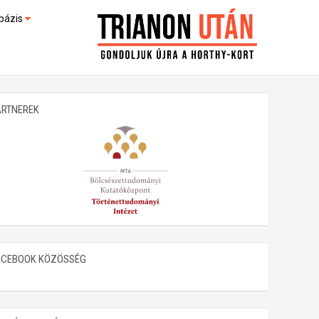
bázis
művek (feltöltés alatt)
kültek
ARTNEREK
ACEBOOK KÖZÖSSÉG