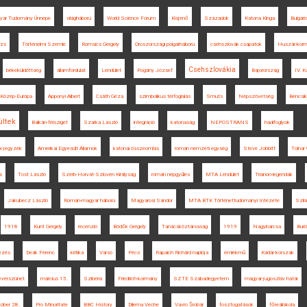
yar Tudomány Ünnepe
világháború
World Science Forum
Kisjenő
Századok
Katona Kinga
Bulgári
izs
Történelmi Szemle
Romsics Gergely
Oroszországi polgárháború
csehszlovák csapatok
Huszár-kor
Csehszlovákia
békeküldöttség
államfordulat
Lendület
Pogány József
Bajorország
IV. K
Közép-Európa
Apponyi Albert
Csáth Géza
szimbolikus térfoglalás
Smuts
Népszövetség
Bencsik
ltek
Balkán-félsziget
Szarka László
integráció
katonaság
NEPOSTRANS
hadifoglyok
ix-jegyzék
Amerikai Egyesült Államok
katonai összeomlás
román nemzeti egység
Steve Jobbitt
Tolnai 
ás
Tost László
Szerb-Horvát-Szlovén Királyság
román népgyűlés
MTA Lendület
Trianon-legendák
Jakubecz László
Román-magyar háború
Magyarosi Sándor
MTA BTK Történettudományi Intézete
Szil
1918
Kunt Gergely
recenzió
Bödők Gergely
Tanácsköztársaság
1919
Nagybarcsa
Buri
ezés
Deák Ferenc
kritika
Varsó
Pécs
Rapaich Richárd naplója
emlékmű
Kádár-korszak
yverszünet
március 15.
Szibéria
Friedrich-kormány
SZTE Szabadegyetem
magyar-jugoszláv határ
óber 28.
Pro Minoritate
BBC History
Dilema Veche
Vavro Šrobár
fosztogatások
főreáliskola