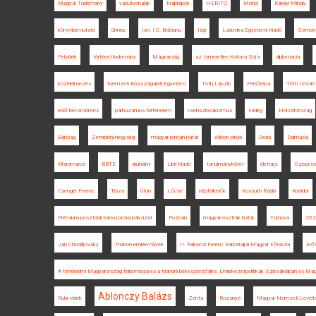
Magyar Tudomány
vasútvonalak
Napilapok
HERITO
Mohol
Károlyi Mihály
könyvbemutató
ünnep
Ion. I.C. Brătianu
Iaşi
Ludovika Egyetemi Kiadó
Somorj
Felvidék
történettudomány
Magyarság
az Ismeretlen Katona Sírja
diplomácia
közélelmezés
Nemzeti Közszolgálati Egyetem
Tóth László
Felsőrépa
Tóth István
első bécsi döntés
párhuzamos történelem
csehszlovakizmus
Hideg
Horvátország
Bánság
Zempléni-hegység
magyar-román határ
Wilson elnök
Déda
Dalmácia
Máramaros
BBTE
áruhiány
Libri Kiadó
tanulmánykötet
életrajz
Szepess
Csenger Ferenc
Tisza
Úton
Lőcse
népfelkelők
Kossuth Rádió
Korridor
Prémium posztdoktori kutatási pályázat
Poznan
magyar-osztrák határ
Tornova
202
Jan Chodějovský
Trianon-emlékművek
II. Rákóczi Ferenc Kárpátaljai Magyar Főiskola
Erő
A történelmi Magyarország felbomlása és a trianoni békeszerződés. Emlékezetpolitikák Szlovákiában és Ma
Ablonczy Balázs
Ruhr-vidék
Zenta
Rozsnyó
Magyar Nemzeti Levélt