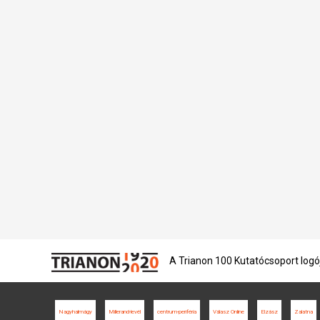
A Trianon 100 Kutatócsoport logó
Nagyhalmágy
Millerand-levél
centrum-periféria
Válasz Online
Elzász
Zalatna