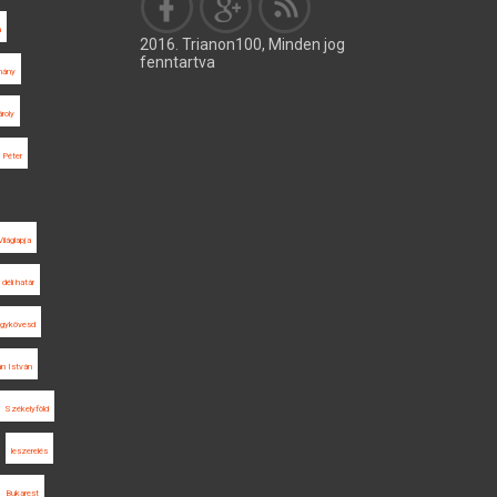
a
2016. Trianon100, Minden jog
fenntartva
mány
ároly
 Péter
Világlapja
déli határ
ágykövesd
án István
Székelyföld
leszerelés
Bukarest