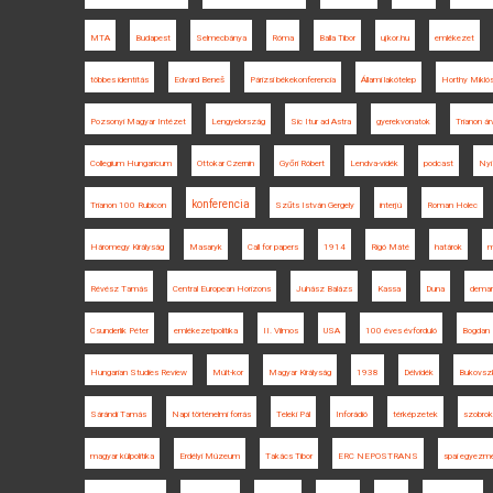
MTA
Budapest
Selmecbánya
Róma
Balla Tibor
ujkor.hu
emlékezet
többes identitás
Edvard Beneš
Párizsi békekonferencia
Állami lakótelep
Horthy Mikló
Pozsonyi Magyar Intézet
Lengyelország
Sic Itur ad Astra
gyerekvonatok
Trianon ár
Collegium Hungaricum
Ottokar Czernin
Győri Róbert
Lendva-vidék
podcast
Nyí
konferencia
Trianon 100 Rubicon
Szűts István Gergely
interjú
Roman Holec
Háromegy Királyság
Masaryk
Call for papers
1914
Rigó Máté
határok
m
Révész Tamás
Central European Horizons
Juhász Balázs
Kassa
Duna
demar
Csunderlik Péter
emlékezetpolitika
II. Vilmos
USA
100 éves évforduló
Bogdan 
Hungarian Studies Review
Múlt-kor
Magyar Királyság
1938
Délvidék
Bukovsz
Sárándi Tamás
Napi történelmi forrás
Teleki Pál
Inforádió
térképzetek
szobrok
magyar külpolitika
Erdélyi Múzeum
Takács Tibor
ERC NEPOSTRANS
spai egyezm