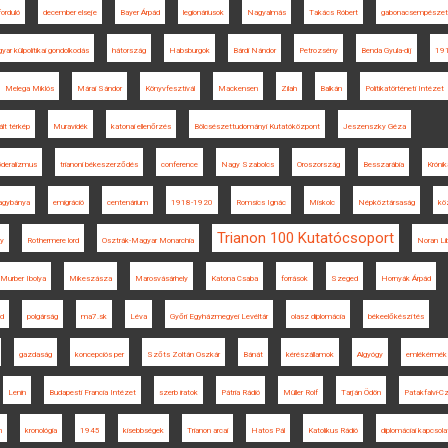
orduló
december elseje
Bayer Árpád
legionáriusok
Nagyalmás
Takács Róbert
gabonacsempészet
yar külpolitikai gondolkodás
hátország
Habsburgok
Bárdi Nándor
Petrozsény
Benda Gyula-díj
19
Melega Miklós
Márai Sándor
Könyvfesztivál
Mackensen
Zilah
Balkán
Politikatörténeti Intézet
ált térkép
Muravidék
katonai ellenőrzés
Bölcsészettudományi Kutatóközpont
Jeszenszky Géza
öderalizmus
trianoni békeszerződés
conference
Nagy Szabolcs
Oroszország
Besszarábia
Krónik
gybánya
emigráció
centenárium
1918-1920
Romsics Ignác
Miskolc
Népköztársaság
kö
Trianon 100 Kutatócsoport
y
Rothermere lord
Osztrák-Magyar Monarchia
Noran Li
Murber Ibolya
Mikeszásza
Marosvásárhely
Katona Csaba
források
Szeged
Hornyák Árpád
d
polgárság
ma7.sk
Léva
Győri Egyházmegyei Levéltár
olasz diplomácia
békeelőkészítés
gazdaság
koncepciós per
Szőts Zoltán Oszkár
Bánát
kérészállamok
Algyógy
emlékérmék
Lenin
Budapesti Francia Intézet
szerb iratok
Pátria Rádió
Müller Rolf
Tarján Ödön
Patakfalvi-Cz
n
kronológia
1945
kisebbségek
Trianon arcai
Hatos Pál
Katolikus Rádió
diplomáciai kapcsola