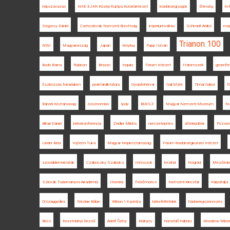
népszavazás
NKE EJKK Közép-Európa Kutatóintézet
kisebbségi jogok
Éhínség
évf
Segyevy Dániel
Csehszlovák Nemzeti Bizottság
impériumváltás
Schmidt Anikó
mag
Trianon 100
WWI
Magyarország
Japán
tényleg
Papp István
Bodó Barna
Rubicon
Brassó
Inquiry
Fórum Intézet
Háromszék
georefer
őszirózsás forradalom
proletárdiktatúra
Gyulafehérvár
Gali Máté
Timár Gábor
f
Bánáti Köztársaság
összeomlás
Ipoly
BUKSZ
Magyar Nemzeti Múzeum
Na
Bihari Dániel
békekonferencia
Zeidler Miklós
nemzetépítés
áttelepültek
Pozson
Linder Béla
Vojtech Tuka
Magyar Népköztársaság
Fórum Kisebbségkutató Intézet
szociáldemokraták
Czáboczky Szabolcs
mítoszok
kézirat
Nógrád
Mezőbán
Szlovák Tudományos Akadémia
História
Felsőmoécs
Nemzeti Kincstár
Kárpátalja
Országgyűlés
Nicolae Bălan
Wilson 14 pontja
békefeltételek
hadseregszervezés
Bécs
Kosztolányi Dezső
Adolf Černý
Kisinyov
honvédő háború
Woodrow Wilso