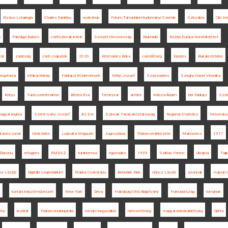
Elzász-Lotaringia
Charles Daniélou
workshop
Fórum Társadalomtudományi Szemle
Szlovákia
Clio In
s
Pálvölgyi Balázs
csehszlovák iratok
Szovjet-Oroszország
Klubrádió
Közép-Európa Kutatóintézet
vái
zsidóság
cseh csapatok
2020.
Krizmanics Réka
csendőrség
Eperjes
Bukaresti béke
regyháza
etnikai térkép
Földrajzi Közlemények
Mélyi József
Szászsebes
Szeghy-Gayer Veronika
Könyv
Turócszentmárton
Bittera Éva
Temesvár
antant
Kolozsi Ádám
brit földrajz
Szat
agyar regény
Szent-Ivány József
Az Est
Szlovák Tanácsköztársaság
Regional Statistics
Slovenska 
kációs vonal
török béke
Ludovika Magazin
Jugoszlávia
Trianon emlékezete
Marosvécs
1917
Diaconu
refugees
RMDSZ
turanizmus
egyesülés
1939
Sziklay Ferenc
Ukrajna
Tuli
ky László
Digitális Legendárium
Marius Cosmeanu
Benedek Elek
Göncz László
azonnali
Hajnal I
kortárs képzőművészet
New York
Déva
Habsburg Ottó Alapítvány
Franciaország
románok
ény
levéltár
Trianon enciklopédia
román megszállás
nemzetőrség
magyar békeküldöttség
Újléta