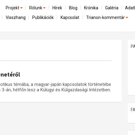
Projekt
Rólunk
Hírek
Blog
Krónika
Galéria
Adat
Visszhang
Publikációk
Kapcsolat
Trianon-kommentár
Előzmények
A kutatócsoport működéséről
Emlék
Dokumentumok
Nemzetközi kontextus: iratok és interpretációk
Munkatársaink
Mene
A trianoni szerződés
Az összeomlás és a magyar társadalom
P
Műhelymunkák
A békerendszer megszilárdulása
Utókor és emlékezet
énetéről
zotikus témába, a magyar-japán kapcsolatok történetébe
is 3-án, hétfőn lesz a Külügyi és Külgazdasági Intézetben.
F