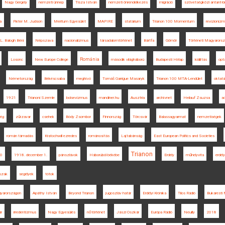
Nagy Gergely
nemzeti ünnep
Tisza István
nemzeti önrendelkezés
migráció
szövetségközi antant-b
a
Pieter M. Judson
Meritum Egyesület
MAPIRE
statárium
Trianon 100 Momentum
revizioniz
L. Balogh Béni
Népszava
nacionalizmus
társadalomtörténet
Bártfa
Gömör
Történeti Magyarors
Románia
Losonc
New Europe College
második világháború
Budapesti Hírlap
kiállítás
opt
Németország
Békéscsaba
meghívó
Tomáš Garrigue Masaryk
Trianon 100 MTA-Lendület
oktat
1921
Trianoni Szemle
bolsevizmus
mandiner.hu
Ausztria
archívnet
Heilauf Zsuzsa
a
ég
zűrzavar
csehek
Bódy Zsombor
Finnország
Törcsvár
Balassagyarmat
nemzetiségek
román támadás
Kratochwill ezredes
románosítás
Lajtabánság
East European Politics and Societies
Trianon
0
1918. december 1.
pánszlávok
Háborúból békébe
Erdély
műhelyvita
erdély
szak
segélyek
tótok
gyarországon
Apáthy István
Beyond Trianon
jugoszláv határ
Erdélyi Krónika
Tilos Rádió
Bukaresti
ár
irredentizmus
Nagy Egyesülés
nőtörténet
Jászi Oszkár
Európa Rádió
Neuilly
2018