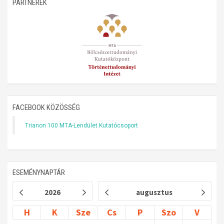
PARTNEREK
Műhelymunkák
FACEBOOK KÖZÖSSÉG
Trianon 100 MTA-Lendület Kutatócsoport
ESEMÉNYNAPTÁR
2026
augusztus
H
K
Sze
Cs
P
Szo
V