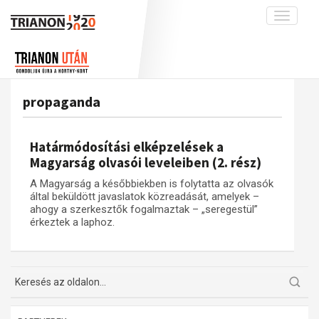
Toggle
navigati
Projekt
Rólunk
Előzmények
Hírek
A kutatócsoport működéséről
Nemzetközi kontextus: iratok és
propaganda
interpretációk
Blog
Munkatársaink
Az összeomlás és a magyar társadalom
Krónika
Határmódosítási elképzelések a
A békerendszer megszilárdulása
Galéria
Magyarság olvasói leveleiben (2. rész)
Utókor és emlékezet
Adatbázis
A Magyarság a későbbiekben is folytatta az olvasók
által beküldött javaslatok közreadását, amelyek –
Visszhang
Emlékművek (feltöltés alatt)
ahogy a szerkesztők fogalmaztak – „seregestül”
érkeztek a laphoz.
Publikációk
Menekültek
Kapcsolat
Trianon-kommentár
Dokumentumok
A trianoni szerződés