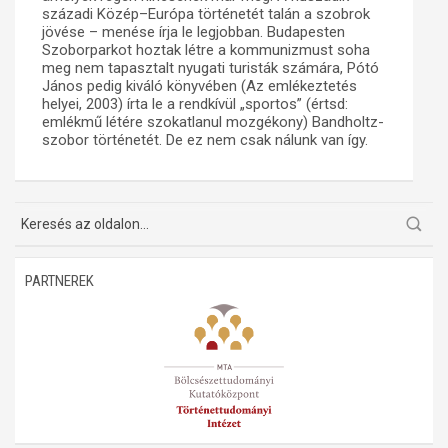
századi Közép–Európa történetét talán a szobrok
jövése – menése írja le legjobban. Budapesten
Szoborparkot hoztak létre a kommunizmust soha
meg nem tapasztalt nyugati turisták számára, Pótó
János pedig kiváló könyvében (Az emlékeztetés
helyei, 2003) írta le a rendkívül „sportos” (értsd:
emlékmű létére szokatlanul mozgékony) Bandholtz-
szobor történetét. De ez nem csak nálunk van így.
PARTNEREK