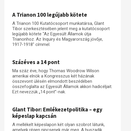
Műhelymunkák
A Trianon 100 legújabb kötete
A Trianon 100 Kutatócsoport munkatársa, Glant
Tibor szerkesztésében jelent meg a kutatócsoport
legújabb kötete "Az Egyesült Államok útja
Trianonhoz. Az Inquiry és Magyarország jövője,
1917-1918" címmel.
Százéves a 14 pont
Ma száz éve, hogy Thomas Woodrow Wilson
amerikai elnök a Kongresszus két házának
összevont ülésén elmondott beszédében
összefoglalta az Egyesült Államok akkori hadicéljait.
Ezt nevezzük „14 pont”-nak.
Glant Tibor: Emlékezetpolitika – egy
képeslap kapcsán
A mellékelt képeslapon két olyan szobrot látunk,
amelyek régen nincsenek már meg. A huszadik