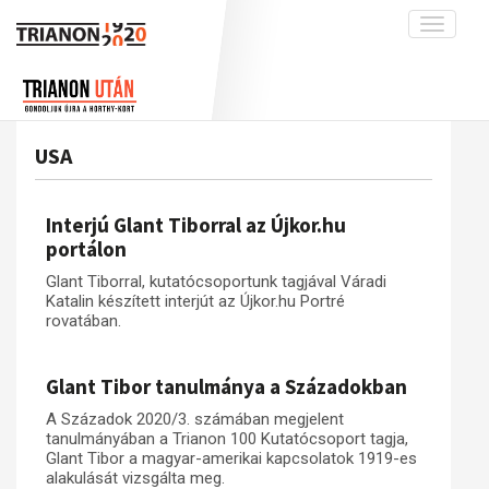
Toggle
navigati
Projekt
Rólunk
Előzmények
Hírek
A kutatócsoport működéséről
Nemzetközi kontextus: iratok és
USA
interpretációk
Blog
Munkatársaink
Az összeomlás és a magyar társadalom
Krónika
Interjú Glant Tiborral az Újkor.hu
A békerendszer megszilárdulása
Galéria
portálon
Utókor és emlékezet
Adatbázis
Glant Tiborral, kutatócsoportunk tagjával Váradi
Katalin készített interjút az Újkor.hu Portré
Visszhang
Emlékművek (feltöltés alatt)
rovatában.
Publikációk
Menekültek
Kapcsolat
Glant Tibor tanulmánya a Századokban
Trianon-kommentár
A Századok 2020/3. számában megjelent
tanulmányában a Trianon 100 Kutatócsoport tagja,
Dokumentumok
Glant Tibor a magyar-amerikai kapcsolatok 1919-es
alakulását vizsgálta meg.
A trianoni szerződés