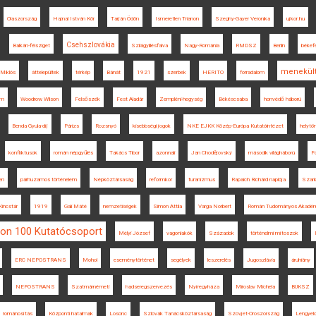
Olaszország
Hajnal István Kör
Tarján Ödön
Ismeretlen Trianon
Szeghy-Gayer Veronika
ujkor.hu
Csehszlovákia
Balkán-félsziget
Szilágyillésfalva
Nagy-Románia
RMDSZ
Berlin
békefe
menekül
Miklós
áttelepültek
térkép
Bánát
1921
szerbek
HERITO
forradalom
um
Woodrow Wilson
Felsőszék
Fest Aladár
Zempléni-hegység
Békéscsaba
honvédő háború
Benda Gyula-díj
Párizs
Rozsnyó
kisebbségi jogok
NKE EJKK Közép-Európa Kutatóintézet
helytö
konfliktusok
román népgyűlés
Takács Tibor
azonnali
Jan Chodějovský
második világháború
F
en
párhuzamos történelem
Népköztársaság
reformkor
turanizmus
Rapaich Richárd naplója
Szark
incstár
1919
Gali Máté
nemzetiségek
Simon Attila
Varga Norbert
Román Tudományos Akadém
non 100 Kutatócsoport
Mélyi József
vagonlakók
Századok
történelmi mítoszok
ERC NEPOSTRANS
Mohol
eseménytörténet
segélyek
leszerelés
Jugoszlávia
áruhiány
NEPOSTRANS
Szatmárnémeti
hadseregszervezés
Nyíregyháza
Miroslav Michela
BUKSZ
románosítás
Központi hatalmak
Losonc
Szlovák Tanácsköztársaság
Szovjet-Oroszország
Lengyel