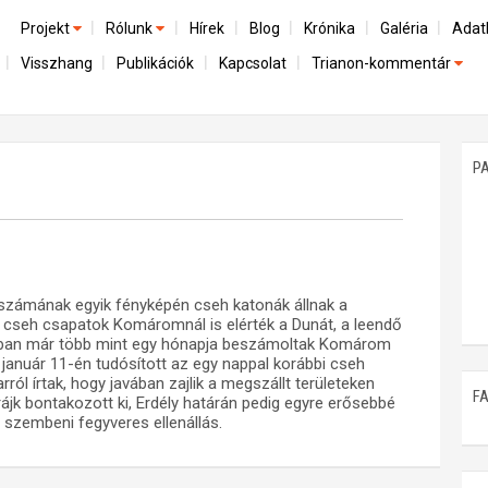
Projekt
Rólunk
Hírek
Blog
Krónika
Galéria
Adat
Visszhang
Publikációk
Kapcsolat
Trianon-kommentár
Előzmények
A kutatócsoport működéséről
Emlék
Dokumentumok
Nemzetközi kontextus: iratok és interpretációk
Munkatársaink
Mene
A trianoni szerződés
Az összeomlás és a magyar társadalom
P
Műhelymunkák
A békerendszer megszilárdulása
Utókor és emlékezet
. számának egyik fényképén cseh katonák állnak a
 cseh csapatok Komáromnál is elérték a Dunát, a leendő
nban már több mint egy hónapja beszámoltak Komárom
 január 11-én tudósított az egy nappal korábbi cseh
ról írtak, hogy javában zajlik a megszállt területeken
F
jk bontakozott ki, Erdély határán pedig egyre erősebbé
szembeni fegyveres ellenállás.