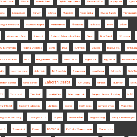
Kádár-korszak
Miskolc
Wekerle Sándor
Digitális Legendárium
Mészáros Flóra
propaganda
egyesül
aryk
középiskolák
Kisinyov
oktatás
Muravidék
Vavro Šrobár
Révész Tamás
Trianon emlé
Magyar Monarchia
Slovenska Krajina
Millerand-levél
főreáliskola
ratifikálás
1939
Lőcse
Wintermantel Péter
Kolozsvár
Budapest Főváros Levéltára
Fiume
Bihari Dániel
Népszava
 100 Momentum
Regional Statistics
Zenta
Déva
Ruhr-vidék
Slovenia
március 15.
Tóth Lász
atörténeti Intézet
Déda
magyar-román határ
Vörös László
Papp István
Egry Gábor
Bukaresti béke
ődés
december elseje
diplomácia
Dél-Szlovákia
Szepesség
csendőrség
élelmezés
Győri Ró
Zahorán Csaba
Trianoni Szemle
Garbai Sándor
Kunt Gergely
források
Müller Rolf
Sic It
TE
Tisza István
Tilos Rádió
határkijelölés
Trianon-legendák
European Review of History
MÁV
yar Intézet
Székely Hadosztály
Libri Kiadó
Eperjes
Csáth Géza
nemzeti ünnep
Marosvécs
agy Imre Alapítvány
Tusványos 2017
14 pont
Nicolae Bălan
Magyarország
Földrajzi Közlemények
Románia
isjenő
Trianon árvái
Poznan
történelmi Magyarország
Murber Ibolya