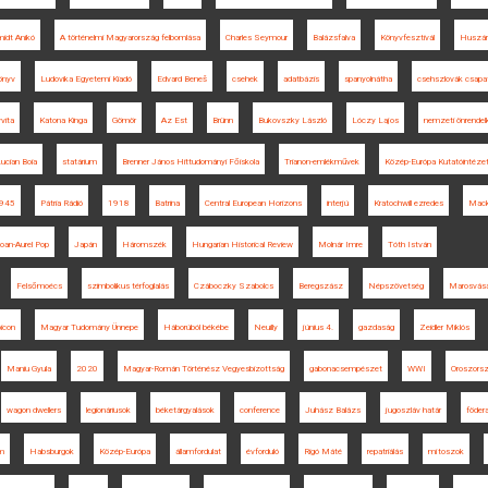
idt Anikó
A történelmi Magyarország felbomlása
Charles Seymour
Balázsfalva
Könyvfesztivál
Huszár
önyv
Ludovika Egyetemi Kiadó
Edvard Beneš
csehek
adatbázis
spanyolnátha
csehszlovák csapa
vita
Katona Kinga
Gömör
Az Est
Brünn
Bukovszky László
Lóczy Lajos
nemzeti önrende
ucian Boia
statárium
Brenner János Hittudományi Főiskola
Trianon-emlékművek
Közép-Európa Kutatóintéze
945
Pátria Rádió
1918
Batrina
Central European Horizons
interjú
Kratochwill ezredes
Mack
Ioan-Aurel Pop
Japán
Háromszék
Hungarian Historical Review
Molnár Imre
Tóth István
Felsőmoécs
szimbolikus térfoglalás
Czáboczky Szabolcs
Beregszász
Népszövetség
Marosvásá
icon
Magyar Tudomány Ünnepe
Háborúból békébe
Neuilly
június 4.
gazdaság
Zeidler Miklós
Maniu Gyula
2020
Magyar-Román Történész Vegyesbizottság
gabonacsempészet
WWI
Oroszors
wagon dwellers
legionáriusok
béketárgyalások
conference
Juhász Balázs
jugoszláv határ
föder
um
Habsburgok
Közép-Európa
államfordulat
évforduló
Rigó Máté
repatriálás
mítoszok