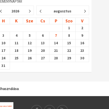
SEMÉNYNAPTÁR
2026
augusztus
H
K
Sze
Cs
P
Szo
V
1
2
3
4
5
6
7
8
9
10
11
12
13
14
15
16
17
18
19
20
21
22
23
24
25
26
27
28
29
30
31
elhasználása.
ajcsányi Gellért