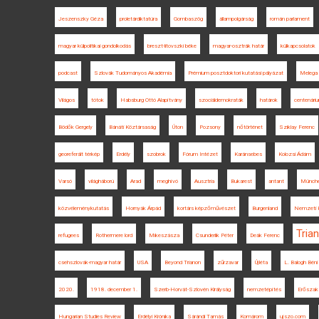
Jeszenszky Géza
proletárdiktatúra
Gombaszög
állampolgárság
román parlament
magyar külpolitikai gondolkodás
breszt-litovszki béke
magyar-osztrák határ
külkapcsolatok
podcast
Szlovák Tudományos Akadémia
Prémium posztdoktori kutatási pályázat
Melega 
Világos
tótok
Habsburg Ottó Alapítvány
szociáldemokraták
határok
centenári
Bödők Gergely
Bánáti Köztársaság
Úton
Pozsony
nőtörténet
Sziklay Ferenc
georeferált térkép
Erdély
szobrok
Fórum Intézet
Karánsebes
Kolozsi Ádám
Varsó
világháború
Arad
meghívó
Ausztria
Bukarest
antant
Münch
közvéleménykutatás
Hornyák Árpád
kortárs képzőművészet
Burgenland
Nemzeti K
Tria
refugees
Rothermere lord
Mikeszásza
Csunderlik Péter
Deák Ferenc
csehszlovák-magyar határ
USA
Beyond Trianon
zűrzavar
Újléta
L. Balogh Béni
2020.
1918. december 1.
Szerb-Horvát-Szlovén Királyság
nemzetépítés
Erőszak
Hungarian Studies Review
Erdélyi Krónika
Sárándi Tamás
Komárom
ujszo.com