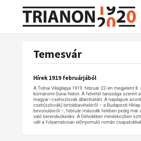
Temesvár
Hírek 1919 februárjából
A Tolnai Világlapja 1919. február 22-én megjelent 8
komáromi Duna-hídon. A felvétel tanúsága szerint a
magyar–csehszlovák államhatárt. A napilapok azo
cseh(szlovák) birtokbavételéről – a Budapesti Hírlap
bevonulásról –, február második felében pedig már ar
való berendezkedés. A Délvidéken mindeközben sztrá
vált a folyamatosan előnyomuló román csapatokkal 