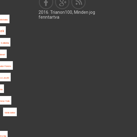
2016. Trianon100, Minden jog
fenntartva
ltételek
tek
Szibéria
rténet
odor Ferenc
a László
ia
New York
török béke
ország