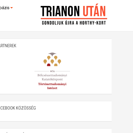
bázis
művek (feltöltés alatt)
kültek
ARTNEREK
ACEBOOK KÖZÖSSÉG