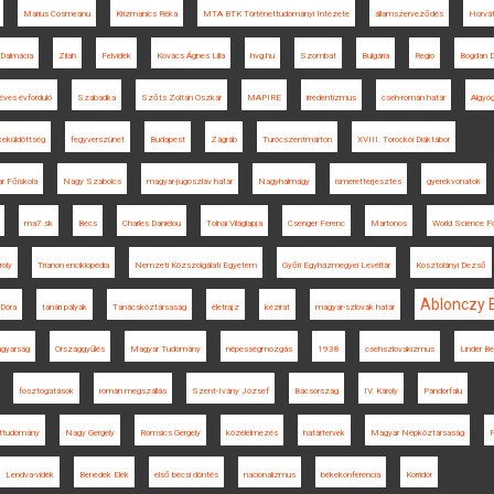
Marius Cosmeanu
Krizmanics Réka
MTA BTK Történettudományi Intézete
államszerveződés
Horvá
Dalmácia
Zilah
Felvidék
Kovács Ágnes Lilla
hvg.hu
Szombat
Bulgária
Regio
Bogdan D
éves évforduló
Szabadka
Szőts Zoltán Oszkár
MAPIRE
irredentizmus
cseh-román határ
Algyó
keküldöttség
fegyverszünet
Budapest
Zágráb
Turócszentmárton
XVIII. Torockói Diáktábor
ar Főiskola
Nagy Szabolcs
magyar-jugoszláv határ
Nagyhalmágy
ismeretterjesztés
gyerekvonatok
ma7.sk
Bécs
Charles Daniélou
Tolnai Világlapja
Csenger Ferenc
Martonos
World Science 
roly
Trianon enciklopédia
Nemzeti Közszolgálati Egyetem
Győri Egyházmegyei Levéltár
Kosztolányi Dezső
Ablonczy 
 Dóra
tanári pályák
Tanácsköztársaság
életrajz
kézirat
magyar-szlovák határ
gyarság
Országgyűlés
Magyar Tudomány
népességmozgás
1938
csehszlovakizmus
Linder Bé
fosztogatások
román megszállás
Szent-Ivány József
Bácsország
IV. Károly
Pándorfalu
ettudomány
Nagy Gergely
Romsics Gergely
közélelmezés
határtervek
Magyar Népköztársaság
F
Lendva-vidék
Benedek Elek
első bécsi döntés
nacionalizmus
békekonferencia
Korridor