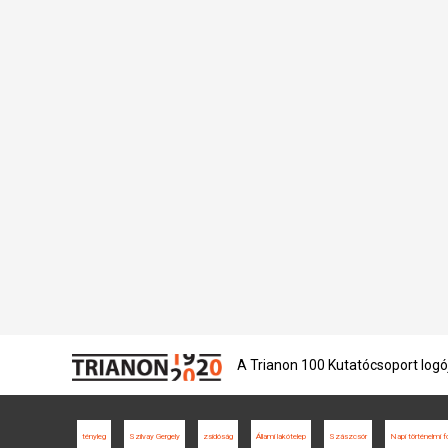
A Trianon 100 Kutatócsoport logó
tényleg
Szilvay Gergely
zsidóság
Állami lakótelep
Szászcsór
Napi történelmi f