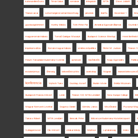
katonai ellenőrzés
Timár Gábor
románok
integráció
MTA
Steve Jobbitt
Trianon arcai
szövetségközi antant-bizottság
pincérek
Bártfa
December 1
Mas
gazdaságtörténet
Horthy Miklós
Tóth Péter Pál
Amerikai Egyesült Államok
Osztrák-
magyar-román háború
Tomáš Garrigue Masaryk
Budapest Science Meetup
Henri Berthelot
impériumváltás
Román-magyar háború
emlékezetpolitika
Pieter M. Judson
Trianon
Fórum Társadalomtudományi Szemle
optánsok
népfelkelők
Nagy Egyesülés
Politik
revizionizmus
Éhínség
békeelőkészítés
workshop
Nógrád
trianoni békeszerz
konferencia
Vojtech Tuka
Gazdag József
Burián István
Erdélyi Múzeum
Budapesti Francia Intézet
Lenin
Trianon 100 MTA-Lendület
New Europe College
BB
Magyar Nemzeti Levéltár
Segyevy Dániel
Gömöry János
Mezőbánd
Pozsonyi Mag
Takács Róbert
MTA Lendület
Bencsik Péter
Bölcsészettudományi Kutatóközpont
N
Szilágykövesd
Clio Intézet
etnikai térkép
Múlt-kor
Lajtabánság
Index
K