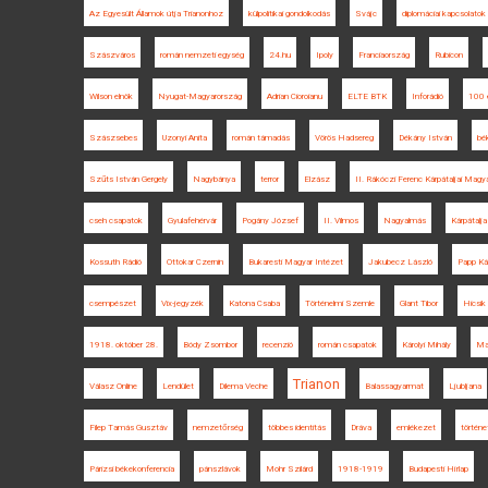
Az Egyesült Államok útja Trianonhoz
külpolitikai gondolkodás
Svájc
diplomáciai kapcsolatok
Szászváros
román nemzeti egység
24.hu
Ipoly
Franciaország
Rubicon
Wilson elnök
Nyugat-Magyarország
Adrian Cioroianu
ELTE BTK
Inforádió
100 
Szászsebes
Uzonyi Anita
román támadás
Vörös Hadsereg
Dékány István
bé
Szűts István Gergely
Nagybánya
terror
Elzász
II. Rákóczi Ferenc Kárpátaljai Magy
cseh csapatok
Gyulafehérvár
Pogány József
II. Vilmos
Nagyalmás
Kárpátalja
Kossuth Rádió
Ottokar Czernin
Bukaresti Magyar Intézet
Jakubecz László
Papp Ká
csempészet
Vix-jegyzék
Katona Csaba
Történelmi Szemle
Glant Tibor
Hicsik
1918. október 28.
Bódy Zsombor
recenzió
román csapatok
Károlyi Mihály
Ma
Trianon
Válasz Online
Lendület
Dilema Veche
Balassagyarmat
Ljubljana
Filep Tamás Gusztáv
nemzetőrség
többes identitás
Dráva
emlékezet
történ
Párizsi békekonferencia
pánszlávok
Mohr Szilárd
1918-1919
Budapesti Hírlap