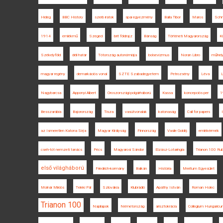
Hideg
BBC History
szerb iratok
spai egyezmény
Balla Tibor
Maros
Schm
1914
emlékmű
Szeged
brit földrajz
Bánság
Történeti Magyarország
K
Székelyföld
déli határ
Tótország autonómiája
bolsevizmus
Noran Libro
műhely
magyar regény
demarkációs vonal
SZTE Szabadegyetem
Petrozsény
Léva
L
Nagybarcsa
Apponyi Albert
Oroszországi polgárháború
Kassa
koncepciós per
1
Besszarábia
Bajorország
Tisza
vasútvonalak
katonaság
Call for papers
az Ismeretlen Katona Sírja
Magyar Királyság
Finnország
Vasile Goldiș
emlékérmék
cseh-tót nemzeti tanács
Pécs
Magyarosi Sándor
Elzász-Lotaringia
Trianon 100 Rub
első világháború
Friedrich-kormány
Balkán
História
Meritum Egyesület
Molnár Miklós
Teleki Pál
Szlovákia
Klubrádió
Apáthy István
Roman Holec
Trianon 100
Napilapok
Németország
arisztokrácia
Collegium Hungaric