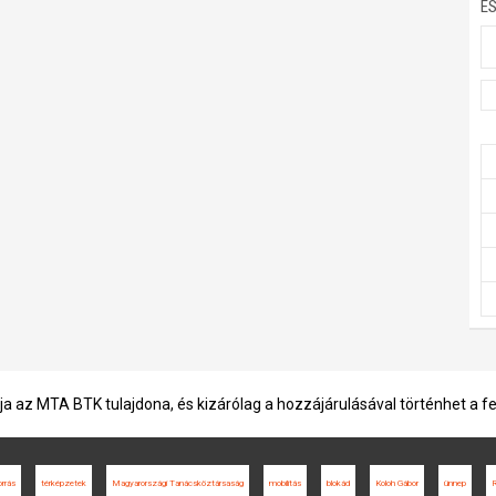
E
ja az MTA BTK tulajdona, és kizárólag a hozzájárulásával történhet a f
orrás
térképzetek
Magyarországi Tanácsköztársaság
mobilitás
blokád
Koloh Gábor
ünnep
R