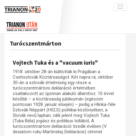
Toggle
navigati
Projekt
Rólunk
Előzmények
Hírek
A kutatócsoport működéséről
Nemzetközi kontextus: iratok és
Turócszentmárton
interpretációk
Blog
Munkatársaink
Az összeomlás és a magyar társadalom
Krónika
Vojtech Tuka és a "vacuum iuris"
A békerendszer megszilárdulása
Galéria
1918. október 28-án kiáltották ki Prágában a
Utókor és emlékezet
Adatbázis
Csehszlovák Köztársaságot. Két napra rá, október
30-án a szlovák értelmiség egy része a
Visszhang
Emlékművek (feltöltés alatt)
turócszentmártoni deklaráció értelmében
csatlakozott az újonnan alakuló államhoz. 10 évvel
Publikációk
Menekültek
később – a köztársaság jubileumán (egészen
pontosan 1928. január elsején) – pedig a Hlinka-féle
Kapcsolat
Szlovák Néppárt (HSĽS) politikai közlönyében, a
Trianon-kommentár
Slovák nevű lapban, cikk jelent meg Vojtech Tuka
(Tuka Béla) jogász és politikus tollából, A
Dokumentumok
turócszentmártoni deklaráció tizedik évében (V
desiatom roku Martinskej Deklarácie) címmel.
A trianoni szerződés