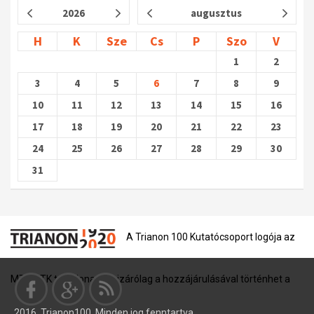
2026
augusztus
H
K
Sze
Cs
P
Szo
V
1
2
3
4
5
6
7
8
9
10
11
12
13
14
15
16
17
18
19
20
21
22
23
24
25
26
27
28
29
30
31
A Trianon 100 Kutatócsoport logója az
MTA BTK tulajdona, és kizárólag a hozzájárulásával történhet a
2016. Trianon100, Minden jog fenntartva