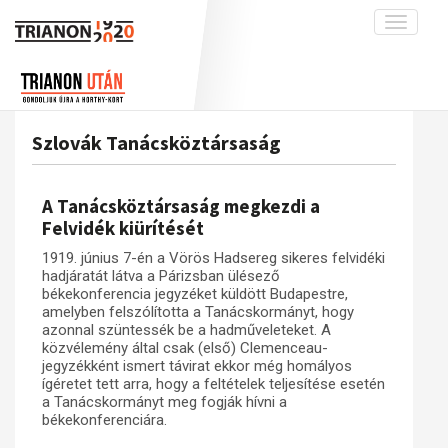
Toggle
navigati
Projekt
Rólunk
Előzmények
Hírek
A kutatócsoport működéséről
Nemzetközi kontextus: iratok és
Szlovák Tanácsköztársaság
interpretációk
Blog
Munkatársaink
Az összeomlás és a magyar társadalom
Krónika
A Tanácsköztársaság megkezdi a
A békerendszer megszilárdulása
Galéria
Felvidék kiürítését
Utókor és emlékezet
Adatbázis
1919. június 7-én a Vörös Hadsereg sikeres felvidéki
hadjáratát látva a Párizsban ülésező
Visszhang
Emlékművek (feltöltés alatt)
békekonferencia jegyzéket küldött Budapestre,
amelyben felszólította a Tanácskormányt, hogy
Publikációk
Menekültek
azonnal szüntessék be a hadműveleteket. A
Kapcsolat
közvélemény által csak (első) Clemenceau-
jegyzékként ismert távirat ekkor még homályos
Trianon-kommentár
ígéretet tett arra, hogy a feltételek teljesítése esetén
a Tanácskormányt meg fogják hívni a
Dokumentumok
békekonferenciára.
A trianoni szerződés