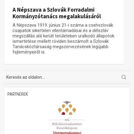
A Népszava a Szlovák Forradalmi
Műhelymunkák
Kormányzótanács megalakulásáról
A Népszava 1919. június 21-i száma a csehszlovák
csapatok sikertelen ellentámadásai és a délszláv
megszállás alá került területeken uralkodó állapotok
ismertetése mellett röviden beszámolt a Szlovák
Tanácsköztársaság megszervezésének legújabb
fejleményeiről is.
PARTNEREK