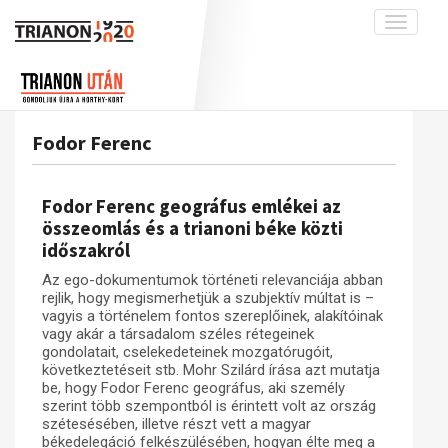
Toggle
navigati
Projekt
Rólunk
Előzmények
Hírek
A kutatócsoport működéséről
Nemzetközi kontextus: iratok és
Fodor Ferenc
interpretációk
Blog
Munkatársaink
Az összeomlás és a magyar társadalom
Krónika
Fodor Ferenc geográfus emlékei az
A békerendszer megszilárdulása
Galéria
összeomlás és a trianoni béke közti
időszakról
Utókor és emlékezet
Adatbázis
Az ego-dokumentumok történeti relevanciája abban
Visszhang
Emlékművek (feltöltés alatt)
rejlik, hogy megismerhetjük a szubjektív múltat is –
Publikációk
vagyis a történelem fontos szereplőinek, alakítóinak
Menekültek
vagy akár a társadalom széles rétegeinek
Kapcsolat
gondolatait, cselekedeteinek mozgatórugóit,
következtetéseit stb. Mohr Szilárd írása azt mutatja
Trianon-kommentár
be, hogy Fodor Ferenc geográfus, aki személy
szerint több szempontból is érintett volt az ország
Dokumentumok
szétesésében, illetve részt vett a magyar
békedelegáció felkészülésében, hogyan élte meg a
A trianoni szerződés