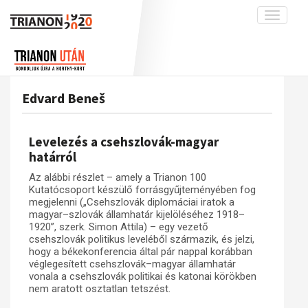
Toggle
navigati
Projekt
Rólunk
Előzmények
Hírek
A kutatócsoport működéséről
Nemzetközi kontextus: iratok és
Edvard Beneš
interpretációk
Blog
Munkatársaink
Az összeomlás és a magyar társadalom
Krónika
Levelezés a csehszlovák-magyar
A békerendszer megszilárdulása
Galéria
határról
Utókor és emlékezet
Adatbázis
Az alábbi részlet – amely a Trianon 100
Kutatócsoport készülő forrásgyűjteményében fog
Visszhang
Emlékművek (feltöltés alatt)
megjelenni („Csehszlovák diplomáciai iratok a
magyar–szlovák államhatár kijelöléséhez 1918–
Publikációk
Menekültek
1920”, szerk. Simon Attila) – egy vezető
Kapcsolat
csehszlovák politikus leveléből származik, és jelzi,
hogy a békekonferencia által pár nappal korábban
Trianon-kommentár
véglegesített csehszlovák–magyar államhatár
vonala a csehszlovák politikai és katonai körökben
Dokumentumok
nem aratott osztatlan tetszést.
A trianoni szerződés