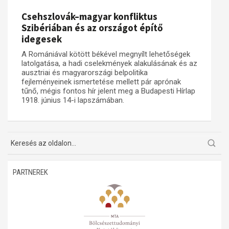
Csehszlovák–magyar konfliktus
Műhelymunkák
Szibériában és az országot építő
idegesek
A Romániával kötött békével megnyílt lehetőségek
latolgatása, a hadi cselekmények alakulásának és az
ausztriai és magyarországi belpolitika
fejleményeinek ismertetése mellett pár aprónak
tűnő, mégis fontos hír jelent meg a Budapesti Hírlap
1918. június 14-i lapszámában.
PARTNEREK