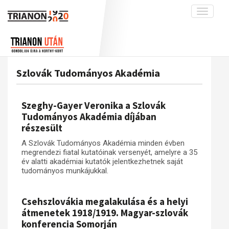
Toggle
navigati
Projekt
Rólunk
Előzmények
Hírek
A kutatócsoport működéséről
Nemzetközi kontextus: iratok és
Szlovák Tudományos Akadémia
interpretációk
Blog
Munkatársaink
Az összeomlás és a magyar társadalom
Krónika
Szeghy-Gayer Veronika a Szlovák
A békerendszer megszilárdulása
Galéria
Tudományos Akadémia díjában
részesült
Utókor és emlékezet
Adatbázis
A Szlovák Tudományos Akadémia minden évben
Visszhang
Emlékművek (feltöltés alatt)
megrendezi fiatal kutatóinak versenyét, amelyre a 35
Publikációk
év alatti akadémiai kutatók jelentkezhetnek saját
Menekültek
tudományos munkájukkal.
Kapcsolat
Trianon-kommentár
Csehszlovákia megalakulása és a helyi
Dokumentumok
átmenetek 1918/1919. Magyar-szlovák
konferencia Somorján
A trianoni szerződés