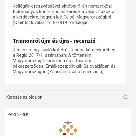
Kollégáink részvételével október 9-én nemzetközi
Műhelymunkák
tudományos konferencián keresik a választ azokra
a kérdésekre, hogyan lett Felső-Magyarországból
(Cseh)szlovákia 1918-1919 fordulóján.
Trianonról újra és újra - recenzió
Recenzió egy kiváló kötetről Trianon kérdéskörében
a Regio 2017/1. számában: A történelmi
Magyarország felbomlása és a trianoni
békeszerződés. Emlékezetpolitikák Szlovákiában és
Magyarországon (Zahorán Csaba recenziója)
PARTNEREK