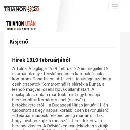
Toggle
navigati
Projekt
Rólunk
Előzmények
Hírek
A kutatócsoport működéséről
Nemzetközi kontextus: iratok és
Kisjenő
interpretációk
Blog
Munkatársaink
Az összeomlás és a magyar társadalom
Krónika
Hírek 1919 februárjából
A békerendszer megszilárdulása
Galéria
A Tolnai Világlapja 1919. február 22-én megjelent 8.
Utókor és emlékezet
Adatbázis
számának egyik fényképén cseh katonák állnak a
komáromi Duna-hídon. A felvétel tanúsága szerint a
Visszhang
Emlékművek (feltöltés alatt)
cseh csapatok Komáromnál is elérték a Dunát, a
leendő magyar–csehszlovák államhatárt. A
Publikációk
Menekültek
napilapok azonban már több mint egy hónapja
beszámoltak Komárom cseh(szlovák)
Kapcsolat
birtokbavételéről – a Budapesti Hírlap január 11-én
Trianon-kommentár
tudósított az egy nappal korábbi cseh bevonulásról
–, február második felében pedig már arról írtak,
Dokumentumok
hogy javában zajlik a megszállt területeken való
berendezkedés. A Délvidéken mindeközben sztrájk
A trianoni szerződés