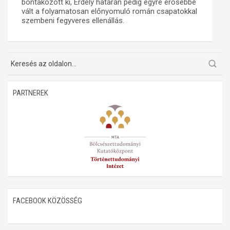
bontakozott ki, Erdély határán pedig egyre erősebbé
vált a folyamatosan előnyomuló román csapatokkal
Műhelymunkák
szembeni fegyveres ellenállás.
PARTNEREK
FACEBOOK KÖZÖSSÉG